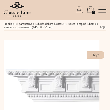
0
Pradžia
>
El. parduotuvė
>
Lubinės dekoro juostos
> >
Juosta kampinė luboms ir
Atgal
sienoms su ornamentu (240 x 8 x 10 cm)
Top!