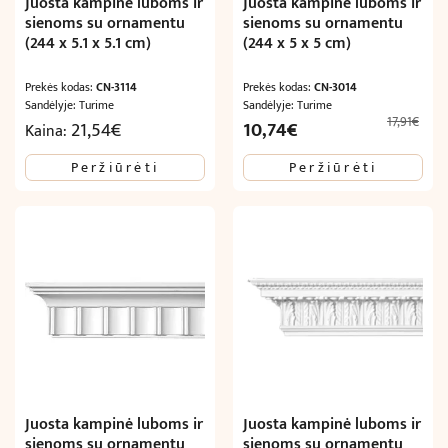
Juosta kampinė luboms ir
Juosta kampinė luboms ir
sienoms su ornamentu
sienoms su ornamentu
(244 x 5.1 x 5.1 cm)
(244 x 5 x 5 cm)
Prekės kodas:
CN-3114
Prekės kodas:
CN-3014
Sandėlyje: Turime
Sandėlyje: Turime
17,91
€
Original
Current
21,54
€
10,74
€
Kaina:
price
price
Peržiūrėti
Peržiūrėti
was:
is:
17,91€.
10,74€.
Juosta kampinė luboms ir
Juosta kampinė luboms ir
sienoms su ornamentu
sienoms su ornamentu