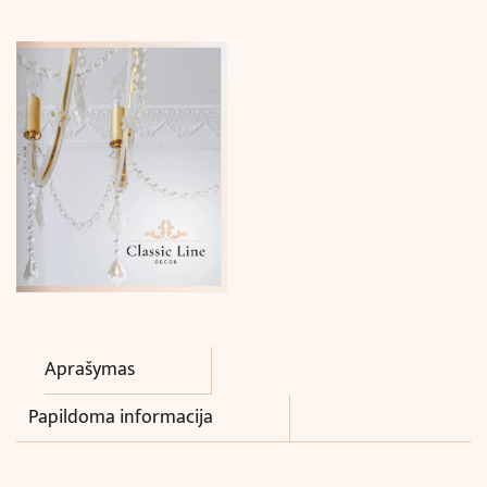
(240
x
8
x
10
cm)
Aprašymas
Papildoma informacija