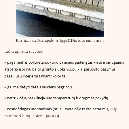
Karnizas su Astragalo ir Eggs&Darts ornamentais
:
Lubų apvadų savybės
– pagaminti iš poliuretano, kurio paviršius padengtas kietu ir smūgiams
atspariu išoriniu balto grunto sluoksniu, puikiai paruošto dažymui
pagal Jūsų interjerui tinkantį koloritą.
– galima dažyti dažais vandens pagrindu.
– netrūkinėja, neskilinėja nuo temperatūrų ir drėgmės pokyčių.
– nesudėtingas montavimas (mūsų svetainėje rasite patarimų,
kaip
).
montuoti lubų ir sienų juostas