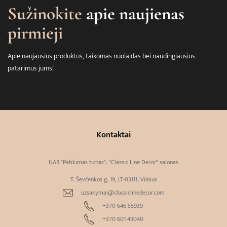
Sužinokite
apie naujienas
pirmieji
Apie naujausius produktus, taikomas nuolaidas bei naudingiausius
patarimus jums!
Kontaktai
UAB "Patikimas turtas". "Classic Line Decor" salonas
T. Ševčenkos g. 19, LT-03111, Vilnius
uzsakymai@classiclinedecor.com
+370 646 55939
+370 601 49040