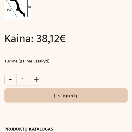
Kaina:
38,12
€
Turime (galime užsakyti)
-
+
produkto
kiekis:
Juosta
Į krepšelį
kampinė
luboms
ir
sienoms
su
PRODUKTŲ KATALOGAS
ornamentu