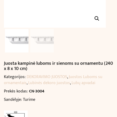
Juosta kampinė luboms ir sienoms su ornamentu (240
x 8 x 10 cm)
Kategorijos:
DEKORAVIMO JUOSTOS
,
Juostos Luboms su
ornamentais
,
Lubinės dekoro juostos
,
Lubų apvadai
Prekės kodas:
CN-3004
Sandėlyje: Turime