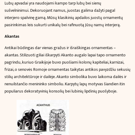
Lubų apvadai yra naudojami kampo tarp lubų bei sienų
sušvelninimui.
Dekoruojant namus,
juostas galima dažyti pagal
interjero spalvinę gamą. Mūsų klasikinių apdailos juostų ornamentų
pasirinkimas leis sukurti unikalų bei rafinuotą Jūsų namų interjerą.
Akantas
Antikai būdingas dar vienas gražus ir išraiškingas ornamentas –
akantas. Stilizuoti giliai iškarpyti Akanto augalo lapai tapo ornamento
pagrindu, kuriuo Graikijoje buvo puošiami kolonų kapiteliai, karnizai,
frizai, o senovės Romoje ornamentas taikytas antikos pavyzdžiu sekusių
stilių architektūroje ir dailėje. Akanto simbolika buvo laikoma dailės ir
nenuilstančio menininko simboliu. Karpytų lapų motyvas šiandien itin
populiarus dekoratyvinių konsolių bei lubinių lipdinių puošyboje.