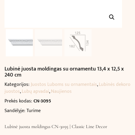
Lubinė juosta moldingas su ornamentu 13,4 x 12,5 x
240 cm
Kategorijos:
Juostos Luboms su ornamentais
,
Lubinės dekoro
juostos
,
Lubų apvadai
,
Naujienos
Prekės kodas:
CN-3095
Sandėlyje: Turime
Lubinė juosta moldingas CN-3095 | Classic Line Decor