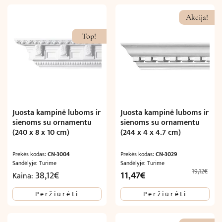
Akcija!
Top!
Juosta kampinė luboms ir
Juosta kampinė luboms ir
sienoms su ornamentu
sienoms su ornamentu
(240 x 8 x 10 cm)
(244 x 4 x 4.7 cm)
Prekės kodas:
CN-3004
Prekės kodas:
CN-3029
Sandėlyje: Turime
Sandėlyje: Turime
19,12
€
Original
Current
38,12
€
11,47
€
Kaina:
price
price
Peržiūrėti
Peržiūrėti
was:
is:
19,12€.
11,47€.