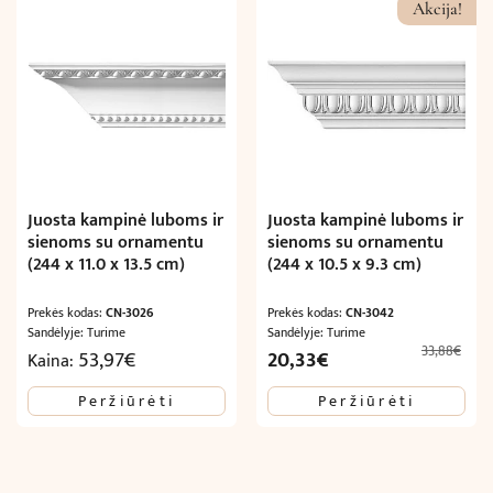
Akcija!
Juosta kampinė luboms ir
Juosta kampinė luboms ir
sienoms su ornamentu
sienoms su ornamentu
(244 x 11.0 x 13.5 cm)
(244 x 10.5 x 9.3 cm)
Prekės kodas:
CN-3026
Prekės kodas:
CN-3042
Sandėlyje: Turime
Sandėlyje: Turime
33,88
€
Original
Current
53,97
€
20,33
€
Kaina:
price
price
Peržiūrėti
Peržiūrėti
was:
is:
33,88€.
20,33€.