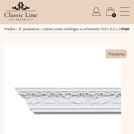
0
Atgal
Pradžia
>
El. parduotuvė
>
Lubinė juosta moldingas su ornamentu 13,4 x 12,5 x 240 cm
Naujiena