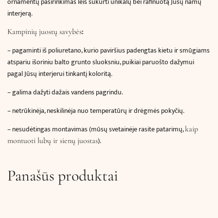
ornamentų pasirinkimas leis sukurti unikalų bei rafinuotą Jūsų namų
interjerą.
:
Kampinių juostų savybės
– pagaminti iš poliuretano, kurio paviršius padengtas kietu ir smūgiams
atspariu išoriniu balto grunto sluoksniu, puikiai paruošto dažymui
pagal Jūsų interjerui tinkantį koloritą.
– galima dažyti dažais vandens pagrindu.
– netrūkinėja, neskilinėja nuo temperatūrų ir drėgmės pokyčių.
– nesudėtingas montavimas (mūsų svetainėje rasite patarimų,
kaip
).
montuoti lubų ir sienų juostas
Panašūs produktai