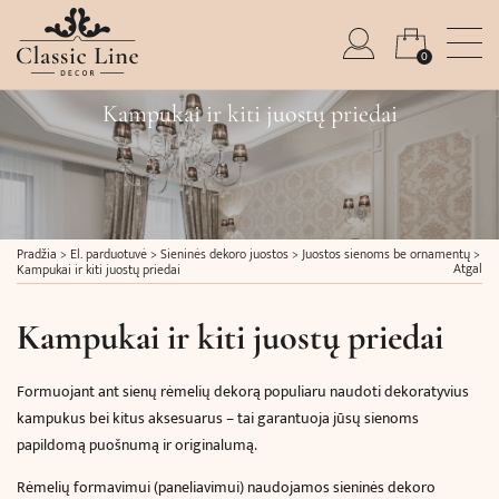
0
Kampukai ir kiti juostų priedai
Pradžia
>
El. parduotuvė
>
Sieninės dekoro juostos
>
Juostos sienoms be ornamentų
>
Atgal
Kampukai ir kiti juostų priedai
Kampukai ir kiti juostų priedai
Formuojant ant sienų rėmelių dekorą populiaru naudoti dekoratyvius
kampukus bei kitus aksesuarus – tai garantuoja jūsų sienoms
papildomą puošnumą ir originalumą.
Rėmelių formavimui (paneliavimui) naudojamos sieninės dekoro