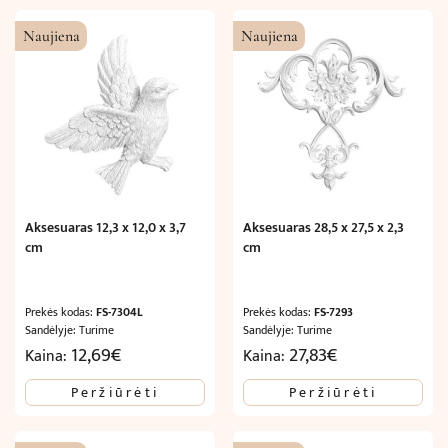
Naujiena
Naujiena
Aksesuaras 12,3 x 12,0 x 3,7
Aksesuaras 28,5 x 27,5 x 2,3
cm
cm
Prekės kodas:
FS-7304L
Prekės kodas:
FS-7293
Sandėlyje: Turime
Sandėlyje: Turime
12,69
€
27,83
€
Kaina:
Kaina:
Peržiūrėti
Peržiūrėti