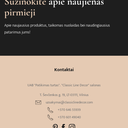
Sužinokite
apie naujienas
pirmieji
Apie naujausius produktus, taikomas nuolaidas bei naudingiausius
patarimus jums!
Kontaktai
UAB "Patikimas turtas". "Classic Line Decor" salonas
T. Ševčenkos g. 19, LT-03111, Vilnius
uzsakymai@classiclinedecor.com
+370 646 55939
+370 601 49040