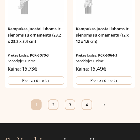
Kampukas juostai luboms ir
Kampukas juostai luboms ir
sienoms su ornamentu (23.2
sienoms su ornamentu (12 x
x 23.2 x 3.4 cm)
12 x 1.6 cm)
Prekės kodas:
PCR-6070-3
Prekės kodas:
PCR-6064-3
Sandėlyje: Turime
Sandėlyje: Turime
15,73
€
15,49
€
Kaina:
Kaina:
Peržiūrėti
Peržiūrėti
→
1
2
3
4