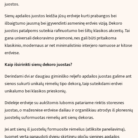
juostos.
Sienų apdailos juostos leidžia jūsų erdvėje kurti prabangos bei
išbaigtumo jausmą bei įgyvendinti asmeninę erdvės viziją. Dekoro
juostos patalpoms suteikia rafinuotumo bei šiltų klasikos akcentų. Tai
gana universali dekoravimo priemonė, nes gali būti pritaikoma
klasikinio, modernaus ar net minimalistinio interjero namuose ar kitose
erdvėse.
Kaip išsirinkti sienų dekoro juostas?
Derindami dvi ar daugiau giminiško reljefo apdailos juostas galime ant
sienos sukurti unikalų rėmelių tipo dekorą, taip suteikdami erdvei
unikalumo bei klasikos prieskonių.
Didelėje erdvėje su aukštomis lubomis patariame rinktis storesnes
juostas, o mažesnėse erdvėse dailiau ir organiškiau atrodys iš plonesnių
juostelių suformuotas rėmelių ant sienų dekoras.
Jei ant sienų iš juostelių formuosite rėmelius (atliksite paneliavimą),
tuomet verta panaudoti dviejų skirtingų pločių sienines apdailos