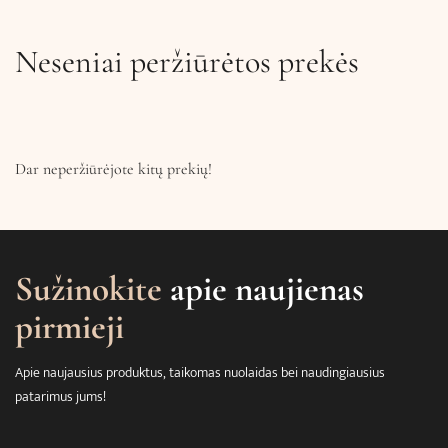
Neseniai peržiūrėtos prekės
Dar neperžiūrėjote kitų prekių!
Sužinokite
apie naujienas
pirmieji
Apie naujausius produktus, taikomas nuolaidas bei naudingiausius
patarimus jums!