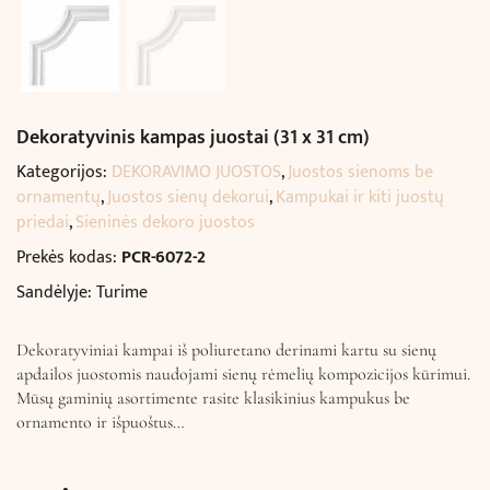
Dekoratyvinis kampas juostai (31 x 31 cm)
Kategorijos:
DEKORAVIMO JUOSTOS
,
Juostos sienoms be
ornamentų
,
Juostos sienų dekorui
,
Kampukai ir kiti juostų
priedai
,
Sieninės dekoro juostos
Prekės kodas:
PCR-6072-2
Sandėlyje: Turime
Dekoratyviniai kampai iš poliuretano derinami kartu su sienų
apdailos juostomis naudojami sienų rėmelių kompozicijos kūrimui.
Mūsų gaminių asortimente rasite klasikinius kampukus be
ornamento ir išpuoštus…