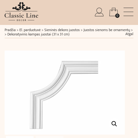
0
Pradžia
>
El. parduotuvė
>
Sieninės dekoro juostos
>
Juostos sienoms be ornamentų
>
Atgal
>
Dekoratyvinis kampas juostai (31 x 31 cm)