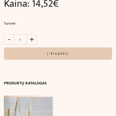
Kaina:
14,52
€
Turime
-
+
produkto
kiekis:
Dekoratyvinis
Į krepšelį
kampas
juostai
(31
x
31
PRODUKTŲ KATALOGAS
cm)