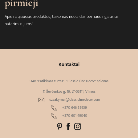
pirmieji
Apie naujausius produktus, taikomas nuolaidas bei naudingiausius
patarimus jums!
Kontaktai
UAB "Patikimas turtas". "Classic Line Decor" salonas
T. Ševčenkos g. 19, LT-03111, Vilnius
uzsakymai@classiclinedecor.com
+370 646 55939
+370 601 49040