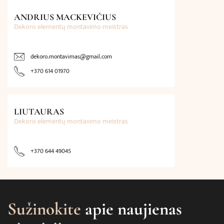
ANDRIUS MACKEVIČIUS
Dekoro elementų montavimo meistras
dekoro.montavimas@gmail.com
+370 614 01970
LIUTAURAS
Dekoro elementų montavimo meistras
+370 644 49045
Sužinokite
apie naujienas