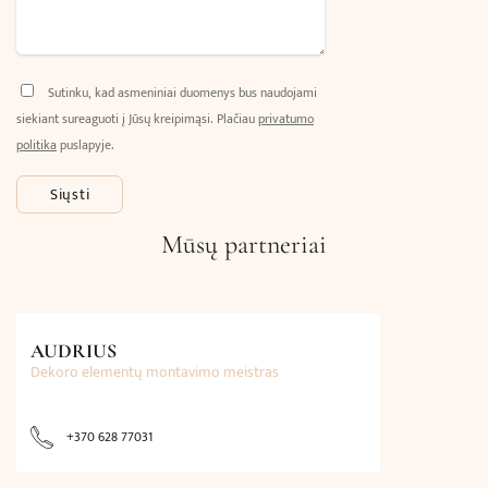
Sutinku, kad asmeniniai duomenys bus naudojami
siekiant sureaguoti į Jūsų kreipimąsi. Plačiau
privatumo
politika
puslapyje.
Mūsų partneriai
AUDRIUS
Dekoro elementų montavimo meistras
+370 628 77031