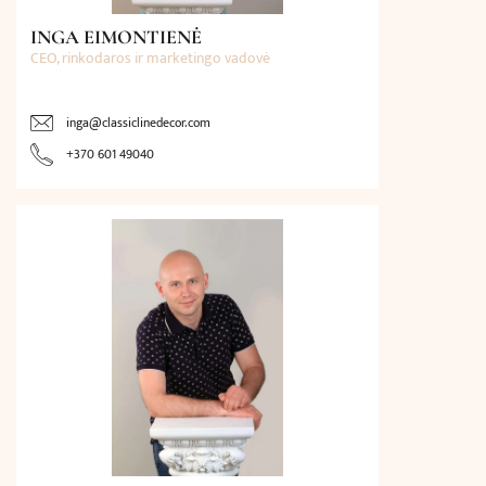
INGA EIMONTIENĖ
CEO, rinkodaros ir marketingo vadovė
inga@classiclinedecor.com
+370 601 49040