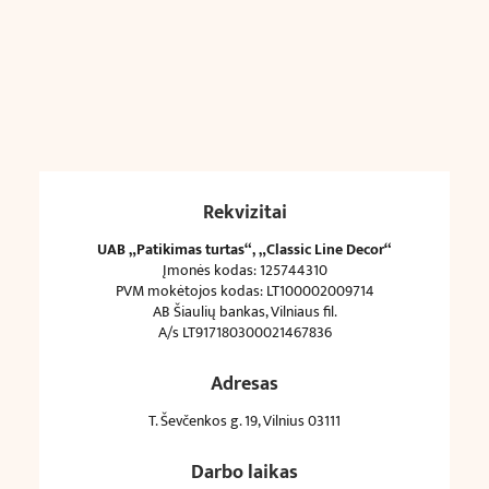
Rekvizitai
UAB „Patikimas turtas“, „Classic Line Decor“
Įmonės kodas: 125744310
PVM mokėtojos kodas: LT100002009714
AB Šiaulių bankas, Vilniaus fil.
A/s LT917180300021467836
Adresas
T. Ševčenkos g. 19, Vilnius 03111
Darbo laikas