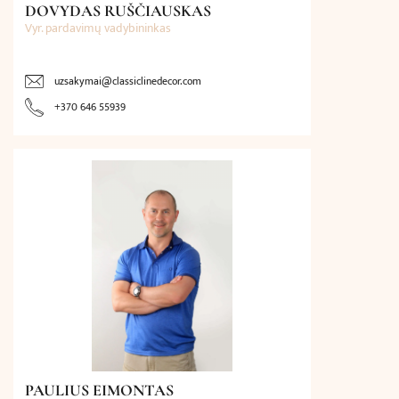
DOVYDAS RUŠČIAUSKAS
Vyr. pardavimų vadybininkas
uzsakymai@classiclinedecor.com
+370 646 55939
PAULIUS EIMONTAS