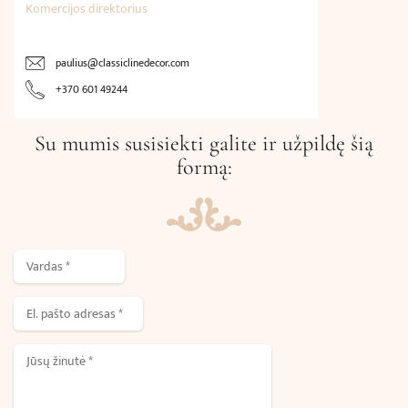
Komercijos direktorius
paulius@classiclinedecor.com
+370 601 49244
Su mumis susisiekti galite ir užpildę šią
formą: