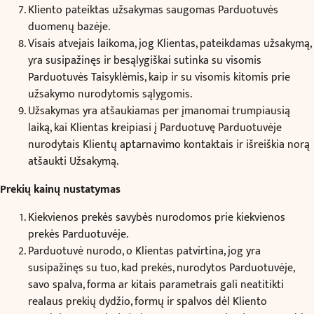
Kliento pateiktas užsakymas saugomas Parduotuvės
duomenų bazėje.
Visais atvejais laikoma, jog Klientas, pateikdamas užsakymą,
yra susipažinęs ir besąlygiškai sutinka su visomis
Parduotuvės Taisyklėmis, kaip ir su visomis kitomis prie
užsakymo nurodytomis sąlygomis.
Užsakymas yra atšaukiamas per įmanomai trumpiausią
laiką, kai Klientas kreipiasi į Parduotuvę Parduotuvėje
nurodytais Klientų aptarnavimo kontaktais ir išreiškia norą
atšaukti Užsakymą.
Prekių kainų nustatymas
Kiekvienos prekės savybės nurodomos prie kiekvienos
prekės Parduotuvėje.
Parduotuvė nurodo, o Klientas patvirtina, jog yra
susipažinęs su tuo, kad prekės, nurodytos Parduotuvėje,
savo spalva, forma ar kitais parametrais gali neatitikti
realaus prekių dydžio, formų ir spalvos dėl Kliento