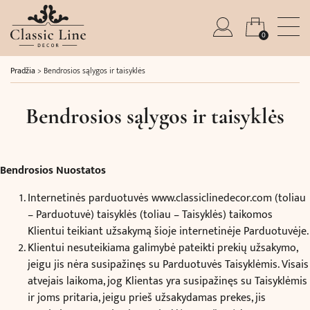
0
Pradžia
>
Bendrosios sąlygos ir taisyklės
Bendrosios sąlygos ir taisyklės
Bendrosios Nuostatos
Internetinės parduotuvės
www.classiclinedecor.com
(toliau
– Parduotuvė) taisyklės (toliau – Taisyklės) taikomos
Klientui teikiant užsakymą šioje internetinėje Parduotuvėje.
Klientui nesuteikiama galimybė pateikti prekių užsakymo,
jeigu jis nėra susipažinęs su Parduotuvės Taisyklėmis. Visais
atvejais laikoma, jog Klientas yra susipažinęs su Taisyklėmis
ir joms pritaria, jeigu prieš užsakydamas prekes, jis