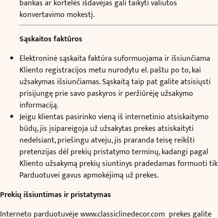
bankas ar kortelės išdavėjas gali taikyti valiutos
konvertavimo mokestį.
Sąskaitos faktūros
Elektroninė sąskaita faktūra suformuojama ir išsiunčiama
Kliento registracijos metu nurodytu el. paštu po to, kai
užsakymas išsiunčiamas. Sąskaitą taip pat galite atsisiųsti
prisijungę prie savo paskyros ir peržiūrėję užsakymo
informaciją.
Jeigu klientas pasirinko vieną iš internetinio atsiskaitymo
būdų, jis įsipareigoja už užsakytas prekes atsiskaityti
nedelsiant, priešingu atveju, jis praranda teisę reikšti
pretenzijas dėl prekių pristatymo terminų, kadangi pagal
Kliento užsakymą prekių siuntinys pradedamas formuoti tik
Parduotuvei gavus apmokėjimą už prekes.
Prekių išsiuntimas ir pristatymas
Interneto parduotuvėje
www.classiclinedecor.com
prekes galite