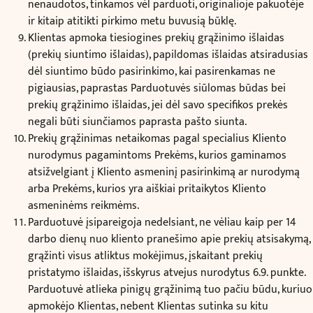
nenaudotos, tinkamos vėl parduoti, originalioje pakuotėje
ir kitaip atitikti pirkimo metu buvusią būklę.
Klientas apmoka tiesiogines prekių grąžinimo išlaidas
(prekių siuntimo išlaidas), papildomas išlaidas atsiradusias
dėl siuntimo būdo pasirinkimo, kai pasirenkamas ne
pigiausias, paprastas Parduotuvės siūlomas būdas bei
prekių grąžinimo išlaidas, jei dėl savo specifikos prekės
negali būti siunčiamos paprasta pašto siunta.
Prekių grąžinimas netaikomas pagal specialius Kliento
nurodymus pagamintoms Prekėms, kurios gaminamos
atsižvelgiant į Kliento asmeninį pasirinkimą ar nurodymą
arba Prekėms, kurios yra aiškiai pritaikytos Kliento
asmeninėms reikmėms.
Parduotuvė įsipareigoja nedelsiant, ne vėliau kaip per 14
darbo dienų nuo kliento pranešimo apie prekių atsisakymą,
grąžinti visus atliktus mokėjimus, įskaitant prekių
pristatymo išlaidas, išskyrus atvejus nurodytus 6.9. punkte.
Parduotuvė atlieka pinigų grąžinimą tuo pačiu būdu, kuriuo
apmokėjo Klientas, nebent Klientas sutinka su kitu