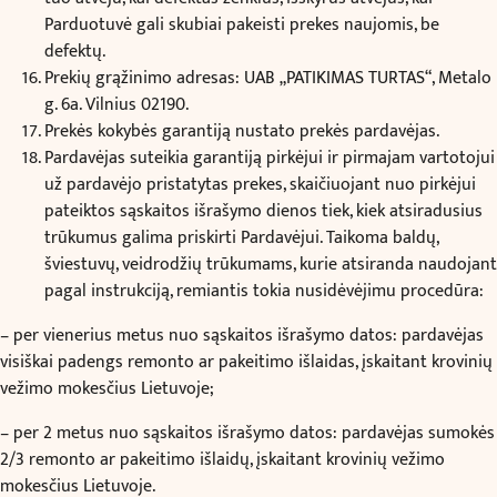
Parduotuvė gali skubiai pakeisti prekes naujomis, be
defektų.
Prekių grąžinimo adresas: UAB „PATIKIMAS TURTAS“, Metalo
g. 6a. Vilnius 02190.
Prekės kokybės garantiją nustato prekės pardavėjas.
Pardavėjas suteikia garantiją pirkėjui ir pirmajam vartotojui
už pardavėjo pristatytas prekes, skaičiuojant nuo pirkėjui
pateiktos sąskaitos išrašymo dienos tiek, kiek atsiradusius
trūkumus galima priskirti Pardavėjui. Taikoma baldų,
šviestuvų, veidrodžių trūkumams, kurie atsiranda naudojant
pagal instrukciją, remiantis tokia nusidėvėjimu procedūra:
– per vienerius metus nuo sąskaitos išrašymo datos: pardavėjas
visiškai padengs remonto ar pakeitimo išlaidas, įskaitant krovinių
vežimo mokesčius Lietuvoje;
– per 2 metus nuo sąskaitos išrašymo datos: pardavėjas sumokės
2/3 remonto ar pakeitimo išlaidų, įskaitant krovinių vežimo
mokesčius Lietuvoje.