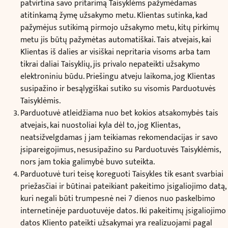
patvirtina savo pritarimą Taisyklėms pažymėdamas
atitinkamą žymę užsakymo metu. Klientas sutinka, kad
pažymėjus sutikimą pirmojo užsakymo metu, kitų pirkimų
metu jis būtų pažymėtas automatiškai. Tais atvejais, kai
Klientas iš dalies ar visiškai nepritaria visoms arba tam
tikrai daliai Taisyklių, jis privalo nepateikti užsakymo
elektroniniu būdu. Priešingu atveju laikoma, jog Klientas
susipažino ir besąlygiškai sutiko su visomis Parduotuvės
Taisyklėmis.
Parduotuvė atleidžiama nuo bet kokios atsakomybės tais
atvejais, kai nuostoliai kyla dėl to, jog Klientas,
neatsižvelgdamas į jam teikiamas rekomendacijas ir savo
įsipareigojimus, nesusipažino su Parduotuvės Taisyklėmis,
nors jam tokia galimybė buvo suteikta.
Parduotuvė turi teisę koreguoti Taisykles tik esant svarbiai
priežasčiai ir būtinai pateikiant pakeitimo įsigaliojimo datą,
kuri negali būti trumpesnė nei 7 dienos nuo paskelbimo
internetinėje parduotuvėje datos. Iki pakeitimų įsigaliojimo
datos Kliento pateikti užsakymai yra realizuojami pagal