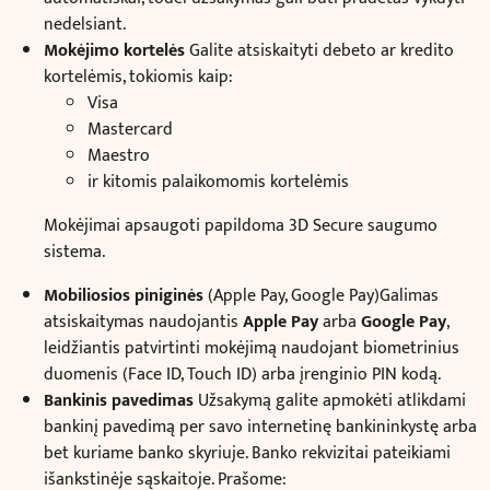
nedelsiant.
Mokėjimo kortelės
Galite atsiskaityti debeto ar kredito
kortelėmis, tokiomis kaip:
Visa
Mastercard
Maestro
ir kitomis palaikomomis kortelėmis
Mokėjimai apsaugoti papildoma 3D Secure saugumo
sistema.
Mobiliosios piniginės
(Apple Pay, Google Pay)Galimas
atsiskaitymas naudojantis
Apple Pay
arba
Google Pay
,
leidžiantis patvirtinti mokėjimą naudojant biometrinius
duomenis (Face ID, Touch ID) arba įrenginio PIN kodą.
Bankinis pavedimas
Užsakymą galite apmokėti atlikdami
bankinį pavedimą per savo internetinę bankininkystę arba
bet kuriame banko skyriuje. Banko rekvizitai pateikiami
išankstinėje sąskaitoje. Prašome: