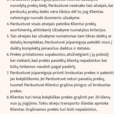
nurodytą prekių kiekį. Parduotuvė neatsako tais atvejais, kai
perduotų prekių kiekis nėra tikslus dėl to, jog Klientas
neteisingai nurodė duomenis užsakyme.
Parduotuvė visais atvejais pateikia Klientui prekių
asortimentą, atitinkantį Užsakyme numatytus kriterijus.
Tais atvejais kai užsakyme numatomas tam tikras daiktų ar
detalių komplektas, Parduotuvė įsipareigoja pateikti visus į
daiktų komplektą įeinančius daiktus ir detales.
Prekės pristatomos supakuotos, atsižvelgiant į jų pobūdį
bei siekiant, kad prekės pasiektų klientą nepažeistos bei
būtų tinkamos naudoti pagal paskirtį.
Parduotuvė įsipareigoja priimti brokuotas prekes ir pakeisti
jas kokybiškomis. Jei Parduotuvė neturi panašių prekių,
tuomet Parduotuvė Klientui grąžina pinigus už brokuotas
prekes.
Klientas turi teisę kokybiškas prekes grąžinti per 20 dienų
nuo jų įsigijimo. Tokiu atveju transporto išlaidas apmoka
Klientas. Grąžinamos prekės turi būti nepažeistos,