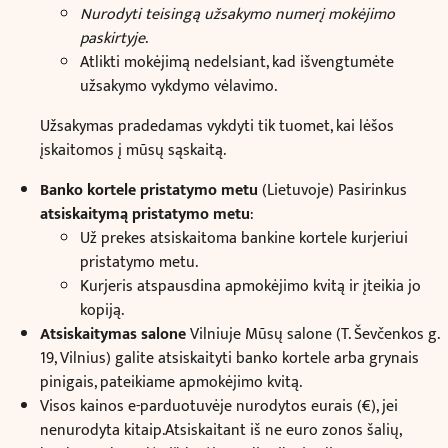
Nurodyti teisingą užsakymo numerį mokėjimo
paskirtyje
.
Atlikti mokėjimą nedelsiant, kad išvengtumėte
užsakymo vykdymo vėlavimo.
Užsakymas pradedamas vykdyti tik tuomet, kai lėšos
įskaitomos į mūsų sąskaitą.
Banko kortele pristatymo metu
(Lietuvoje) Pasirinkus
atsiskaitymą pristatymo metu
:
Už prekes atsiskaitoma bankine kortele kurjeriui
pristatymo metu.
Kurjeris atspausdina apmokėjimo kvitą ir įteikia jo
kopiją.
Atsiskaitymas salone
Vilniuje Mūsų salone (T. Ševčenkos g.
19, Vilnius) galite atsiskaityti banko kortele arba grynais
pinigais, pateikiame apmokėjimo kvitą.
Visos kainos e-parduotuvėje nurodytos eurais (€), jei
nenurodyta kitaip.Atsiskaitant iš ne euro zonos šalių,