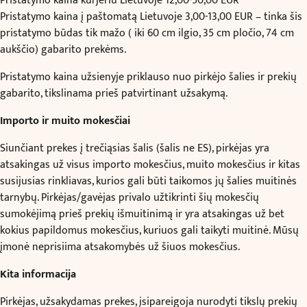
Pristatymo kaina kurjeriu Lietuvoje 12,00-50,00 EUR
Pristatymo kaina į paštomatą Lietuvoje 3,00-13,00 EUR – tinka šis
pristatymo būdas tik mažo ( iki 60 cm ilgio, 35 cm pločio, 74 cm
aukščio) gabarito prekėms.
Pristatymo kaina užsienyje priklauso nuo pirkėjo šalies ir prekių
gabarito, tikslinama prieš patvirtinant užsakymą.
Importo ir muito mokesčiai
Siunčiant prekes į trečiąsias šalis (šalis ne ES), pirkėjas yra
atsakingas už visus importo mokesčius, muito mokesčius ir kitas
susijusias rinkliavas, kurios gali būti taikomos jų šalies muitinės
tarnybų. Pirkėjas/gavėjas privalo užtikrinti šių mokesčių
sumokėjimą prieš prekių išmuitinimą ir yra atsakingas už bet
kokius papildomus mokesčius, kuriuos gali taikyti muitinė. Mūsų
įmonė neprisiima atsakomybės už šiuos mokesčius.
Kita informacija
Pirkėjas, užsakydamas prekes, įsipareigoja nurodyti tikslų prekių