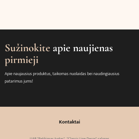
Sužinokite
apie naujienas
pirmieji
Apie naujausius produktus, taikomas nuolaidas bei naudingiausius
patarimus jums!
Kontaktai
UAB "Patikimas turtas". "Classic Line Decor" salonas