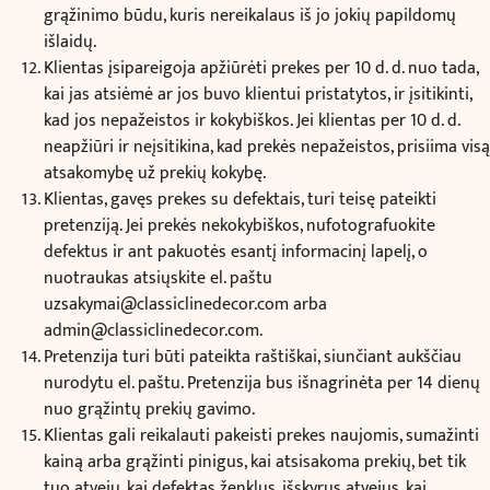
grąžinimo būdu, kuris nereikalaus iš jo jokių papildomų
išlaidų.
Klientas įsipareigoja apžiūrėti prekes per 10 d. d. nuo tada,
kai jas atsiėmė ar jos buvo klientui pristatytos, ir įsitikinti,
kad jos nepažeistos ir kokybiškos. Jei klientas per 10 d. d.
neapžiūri ir neįsitikina, kad prekės nepažeistos, prisiima visą
atsakomybę už prekių kokybę.
Klientas, gavęs prekes su defektais, turi teisę pateikti
pretenziją. Jei prekės nekokybiškos, nufotografuokite
defektus ir ant pakuotės esantį informacinį lapelį, o
nuotraukas atsiųskite el. paštu
uzsakymai@classiclinedecor.com
arba
admin@classiclinedecor.com
.
Pretenzija turi būti pateikta raštiškai, siunčiant aukščiau
nurodytu el. paštu. Pretenzija bus išnagrinėta per 14 dienų
nuo grąžintų prekių gavimo.
Klientas gali reikalauti pakeisti prekes naujomis, sumažinti
kainą arba grąžinti pinigus, kai atsisakoma prekių, bet tik
tuo atveju, kai defektas ženklus, išskyrus atvejus, kai