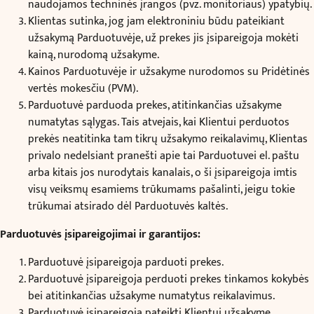
naudojamos techninės įrangos (pvz. monitoriaus) ypatybių.
Klientas sutinka, jog jam elektroniniu būdu pateikiant
užsakymą Parduotuvėje, už prekes jis įsipareigoja mokėti
kainą, nurodomą užsakyme.
Kainos Parduotuvėje ir užsakyme nurodomos su Pridėtinės
vertės mokesčiu (PVM).
Parduotuvė parduoda prekes, atitinkančias užsakyme
numatytas sąlygas. Tais atvejais, kai Klientui perduotos
prekės neatitinka tam tikrų užsakymo reikalavimų, Klientas
privalo nedelsiant pranešti apie tai Parduotuvei el. paštu
arba kitais jos nurodytais kanalais, o ši įsipareigoja imtis
visų veiksmų esamiems trūkumams pašalinti, jeigu tokie
trūkumai atsirado dėl Parduotuvės kaltės.
Parduotuvės įsipareigojimai ir garantijos:
Parduotuvė įsipareigoja parduoti prekes.
Parduotuvė įsipareigoja perduoti prekes tinkamos kokybės
bei atitinkančias užsakyme numatytus reikalavimus.
Parduotuvė įsipareigoja pateikti Klientui užsakyme