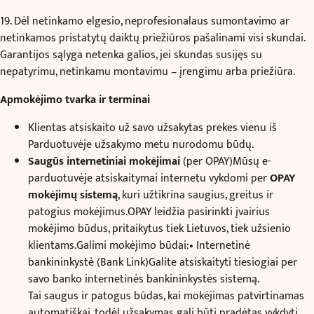
19. Dėl netinkamo elgesio, neprofesionalaus sumontavimo ar
netinkamos pristatytų daiktų priežiūros pašalinami visi skundai.
Garantijos sąlyga netenka galios, jei skundas susijęs su
nepatyrimu, netinkamu montavimu – įrengimu arba priežiūra.
Apmokėjimo tvarka ir terminai
Klientas atsiskaito už savo užsakytas prekes vienu iš
Parduotuvėje užsakymo metu nurodomu būdų.
Saugūs internetiniai mokėjimai
(per OPAY)Mūsų e-
parduotuvėje atsiskaitymai internetu vykdomi per
OPAY
mokėjimų sistemą
, kuri užtikrina saugius, greitus ir
patogius mokėjimus.OPAY leidžia pasirinkti įvairius
mokėjimo būdus, pritaikytus tiek Lietuvos, tiek užsienio
klientams.Galimi mokėjimo būdai:• Internetinė
bankininkystė (Bank Link)Galite atsiskaityti tiesiogiai per
savo banko internetinės bankininkystės sistemą.
Tai saugus ir patogus būdas, kai mokėjimas patvirtinamas
automatiškai, todėl užsakymas gali būti pradėtas vykdyti