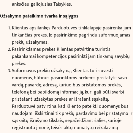
anksčiau galiojusias Taisykles.
Užsakymo pateikimo tvarka ir sąlygos
Klientas apsilankęs Parduotuvės tinklalapyje pasirenka jam
tinkančias prekes. Jo pasirinkimo pagrindu suformuojamas
prekių užsakymas.
Pasirinkdamas prekes Klientas patvirtina turintis
pakankamai kompetencijos pasirinkti jam tinkamų savybių
prekes.
Suformavus prekių užsakymą, Klientas turi suvesti
duomenis, būtinus pasirinktoms prekėms pristatyti: savo
vardą, pavardę, adresą, kuriuo bus pristatomos prekės,
telefoną bei papildomą informaciją, kuri gali būti svarbi
pristatant užsakytas prekes ar išrašant sąskaitą.
Parduotuvė patvirtina, kad Kliento pateikti duomenys bus
naudojami išskirtinai tik prekių pardavimo bei pristatymo ir
sąskaitų išrašymo tikslais, nepažeidžiant šalies, kurioje
registruota įmonė, teisės aktų numatytų reikalavimų