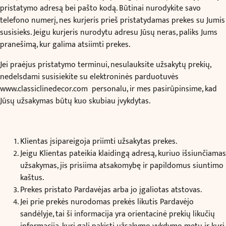
pristatymo adresą bei pašto kodą. Būtinai nurodykite savo
telefono numerį, nes kurjeris prieš pristatydamas prekes su Jumis
susisieks. Jeigu kurjeris nurodytu adresu Jūsų neras, paliks Jums
pranešimą, kur galima atsiimti prekes.
Jei praėjus pristatymo terminui, nesulauksite užsakytų prekių,
nedelsdami susisiekite su elektroninės parduotuvės
www.classiclinedecor.com
personalu, ir mes pasirūpinsime, kad
Jūsų užsakymas būtų kuo skubiau įvykdytas.
Klientas įsipareigoja priimti užsakytas prekes.
Jeigu Klientas pateikia klaidingą adresą, kuriuo išsiunčiamas
užsakymas, jis prisiima atsakomybę ir papildomus siuntimo
kaštus.
Prekes pristato Pardavėjas arba jo įgaliotas atstovas.
Jei prie prekės nurodomas prekės likutis Pardavėjo
sandėlyje, tai ši informacija yra orientacinė prekių likučių