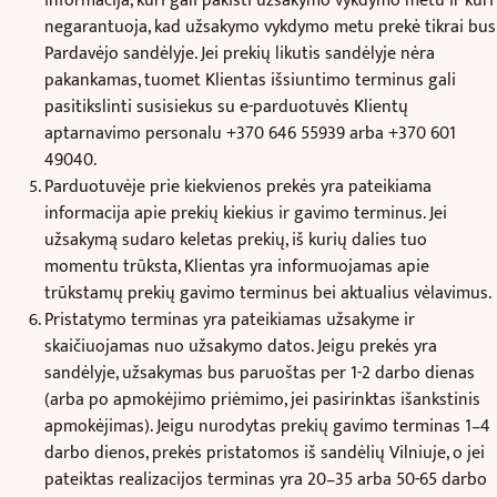
informacija, kuri gali pakisti užsakymo vykdymo metu ir kuri
negarantuoja, kad užsakymo vykdymo metu prekė tikrai bus
Pardavėjo sandėlyje. Jei prekių likutis sandėlyje nėra
pakankamas, tuomet Klientas išsiuntimo terminus gali
pasitikslinti susisiekus su e-parduotuvės Klientų
aptarnavimo personalu +370 646 55939 arba +370 601
49040.
Parduotuvėje prie kiekvienos prekės yra pateikiama
informacija apie prekių kiekius ir gavimo terminus. Jei
užsakymą sudaro keletas prekių, iš kurių dalies tuo
momentu trūksta, Klientas yra informuojamas apie
trūkstamų prekių gavimo terminus bei aktualius vėlavimus.
Pristatymo terminas yra pateikiamas užsakyme ir
skaičiuojamas nuo užsakymo datos. Jeigu prekės yra
sandėlyje, užsakymas bus paruoštas per 1-2 darbo dienas
(arba po apmokėjimo priėmimo, jei pasirinktas išankstinis
apmokėjimas). Jeigu nurodytas prekių gavimo terminas 1–4
darbo dienos, prekės pristatomos iš sandėlių Vilniuje, o jei
pateiktas realizacijos terminas yra 20–35 arba 50-65 darbo