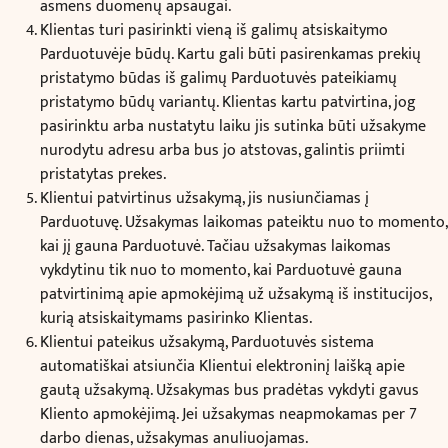
asmens duomenų apsaugai.
Klientas turi pasirinkti vieną iš galimų atsiskaitymo
Parduotuvėje būdų. Kartu gali būti pasirenkamas prekių
pristatymo būdas iš galimų Parduotuvės pateikiamų
pristatymo būdų variantų. Klientas kartu patvirtina, jog
pasirinktu arba nustatytu laiku jis sutinka būti užsakyme
nurodytu adresu arba bus jo atstovas, galintis priimti
pristatytas prekes.
Klientui patvirtinus užsakymą, jis nusiunčiamas į
Parduotuvę. Užsakymas laikomas pateiktu nuo to momento,
kai jį gauna Parduotuvė. Tačiau užsakymas laikomas
vykdytinu tik nuo to momento, kai Parduotuvė gauna
patvirtinimą apie apmokėjimą už užsakymą iš institucijos,
kurią atsiskaitymams pasirinko Klientas.
Klientui pateikus užsakymą, Parduotuvės sistema
automatiškai atsiunčia Klientui elektroninį laišką apie
gautą užsakymą. Užsakymas bus pradėtas vykdyti gavus
Kliento apmokėjimą. Jei užsakymas neapmokamas per 7
darbo dienas, užsakymas anuliuojamas.