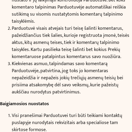
nustato ir jų laikymąsi kontroliuoja Parduotuvė. Bet koks
komentaro talpinimas Parduotuvėje automatiškai reiškia
sutikimą su visomis nustatytomis komentarų talpinimo
taisyklėmis.
Parduotuvė visais atvejais turi teisę šalinti komentarus,
pažeidžiančius tiek šalies, kurioje registruota įmonė, teisės
aktus, kitų asmenų teises, tiek ir komentarų talpinimo
taisykles. Kartu pasilieka teisę šalinti bet kokius Prekių
komentaruose patalpintus komentarus savo nuožiūra.
Kiekvienas asmuo, talpindamas savo komentarą
Parduotuvėje, patvirtina, jog toks jo komentaras
nepažeidžia ir nepažeis jokių trečiųjų asmenų teisių bei
prisiima atsakomybę dėl savo veiksmų, kurie pažeistų
aukščiau nurodytus patvirtinimus.
Baigiamosios nuostatos
Visi pranešimai Parduotuvei turi būti teikiami kontaktų
puslapyje nurodytais rekvizitais arba specialiose tam
skirtose formose.