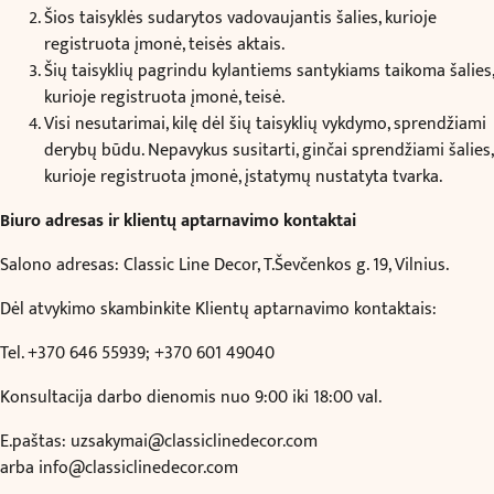
Šios taisyklės sudarytos vadovaujantis šalies, kurioje
registruota įmonė, teisės aktais.
Šių taisyklių pagrindu kylantiems santykiams taikoma šalies,
kurioje registruota įmonė, teisė.
Visi nesutarimai, kilę dėl šių taisyklių vykdymo, sprendžiami
derybų būdu. Nepavykus susitarti, ginčai sprendžiami šalies,
kurioje registruota įmonė, įstatymų nustatyta tvarka.
Biuro adresas ir klientų aptarnavimo kontaktai
Salono adresas: Classic Line Decor, T.Ševčenkos g. 19, Vilnius.
Dėl atvykimo skambinkite Klientų aptarnavimo kontaktais:
Tel. +370 646 55939; +370 601 49040
Konsultacija darbo dienomis nuo 9:00 iki 18:00 val.
E.paštas:
uzsakymai@classiclinedecor.com
arba
info@classiclinedecor.com