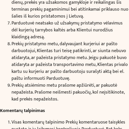
dienų, prekės yra užsakomos gamykloje ir reikalingas šis
terminas prekių pagaminimui bei atitinkamai priklauso nuo
šalies iš kurios pristatomos į Lietuvą.
Parduotuvė neatsako už užsakymų pristatymo vėlavimus
dėl kurjerių tarnybos kaltės arba Klientui nurodžius
klaidingą adresą.
Prekių pristatymo metu, dalyvaujant kurjeriui ar pašto
darbuotojui, Klientas turi teisę patikrinti, ar siunta nebuvo
atidaryta, ar pažeista pristatymo metu. Jeigu pakuotė buvo
atidaryta ar pažeista transportavimo metu, Klientas privalo
kartu su kurjeriu ar pašto darbuotoju surašyti aktą bei el.
paštu informuoti Parduotuvę.
Prekių atsiėmimo metu prašome apžiūrėti, ar pakuotė
nepažeista. Prašome neišmesti pakuočių, kol neįsitikinote,
kad prekės nepažeistos.
Komentarų talpinimas
Visas komentarų talpinimo Prekių komentaruose taisykles