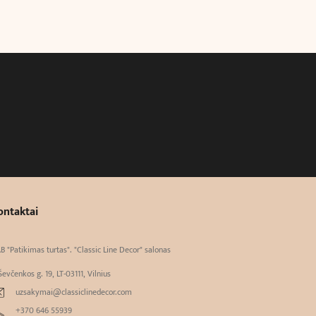
ontaktai
B "Patikimas turtas". "Classic Line Decor" salonas
Ševčenkos g. 19, LT-03111, Vilnius
uzsakymai@classiclinedecor.com
+370 646 55939