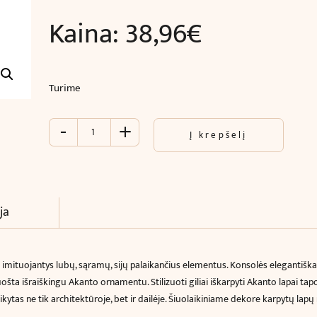
Kaina:
38,96
€
Turime
-
+
produkto
Į krepšelį
kiekis:
Konsolė
(33
x
13.6
ja
x
13.6
cm)
i imituojantys lubų, sąramų, sijų palaikančius elementus.
Konsolės elegantiškai
uošta išraiškingu Akanto ornamentu. Stilizuoti giliai iškarpyti Akanto lapai 
aikytas ne tik architektūroje, bet ir dailėje. Šiuolaikiniame dekore karpytų lapų