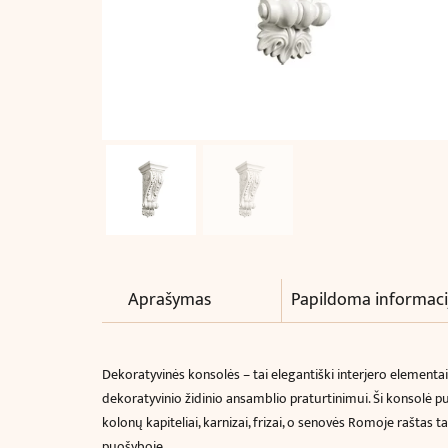
Aprašymas
Papildoma informaci
Dekoratyvinės konsolės – tai elegantiški interjero elementa
dekoratyvinio židinio ansamblio praturtinimui. Ši konsolė p
kolonų kapiteliai, karnizai, frizai, o senovės Romoje raštas t
puošyboje.