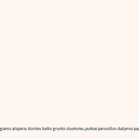
giams atspariu išoriniu balto grunto sluoksniu, puikiai paruoštos dažymui paga