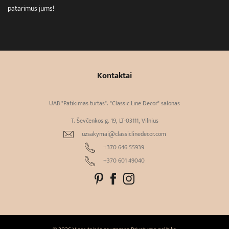
patarimus jums!
Kontaktai
UAB "Patikimas turtas". "Classic Line Decor" salonas
T. Ševčenkos g. 19, LT-03111, Vilnius
uzsakymai@classiclinedecor.com
+370 646 55939
+370 601 49040