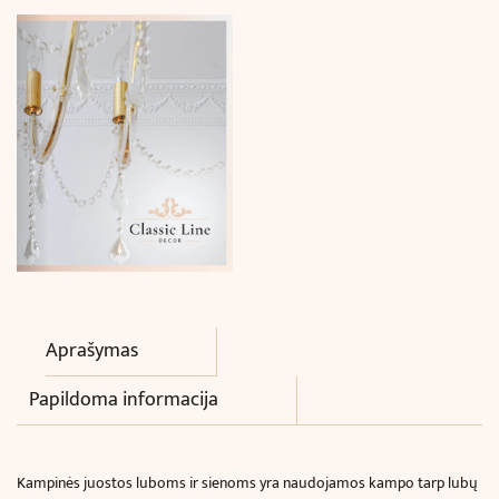
x
10.8
cm)
Aprašymas
Papildoma informacija
Kampinės juostos luboms ir sienoms
yra naudojamos kampo tarp lubų