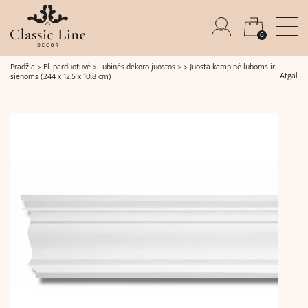
0
Pradžia
>
El. parduotuvė
>
Lubinės dekoro juostos
> >
Juosta kampinė luboms ir
Atgal
sienoms (244 x 12.5 x 10.8 cm)