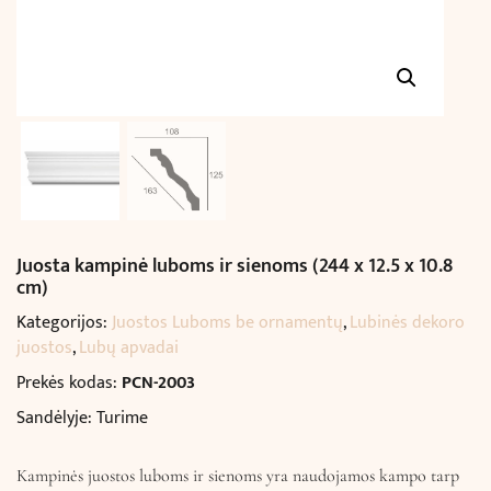
Juosta kampinė luboms ir sienoms (244 x 12.5 x 10.8
cm)
Kategorijos:
Juostos Luboms be ornamentų
,
Lubinės dekoro
juostos
,
Lubų apvadai
Prekės kodas:
PCN-2003
Sandėlyje: Turime
Kampinės juostos luboms ir sienoms yra naudojamos kampo tarp