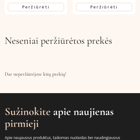
Peržiūrėti
Peržiūrėti
Neseniai peržiūrėtos prekės
Dar neperžiūrėjote kitų prekių!
Sužinokite
apie naujienas
pirmieji
Apie naujausius produktus, taikomas nuolaidas bei naudingiausius