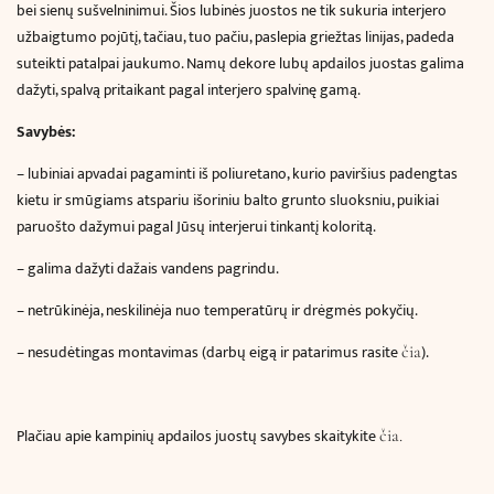
bei sienų sušvelninimui. Šios lubinės juostos ne tik sukuria interjero
užbaigtumo pojūtį, tačiau, tuo pačiu, paslepia griežtas linijas, padeda
suteikti patalpai jaukumo. Namų dekore lubų apdailos juostas galima
dažyti, spalvą pritaikant pagal interjero spalvinę gamą.
Savybės:
– lubiniai apvadai pagaminti iš poliuretano, kurio paviršius padengtas
kietu ir smūgiams atspariu išoriniu balto grunto sluoksniu, puikiai
paruošto dažymui pagal Jūsų interjerui tinkantį koloritą.
– galima dažyti dažais vandens pagrindu.
– netrūkinėja, neskilinėja nuo temperatūrų ir drėgmės pokyčių.
– nesudėtingas montavimas (darbų eigą ir patarimus rasite
).
čia
Plačiau apie kampinių apdailos juostų savybes skaitykite
čia.