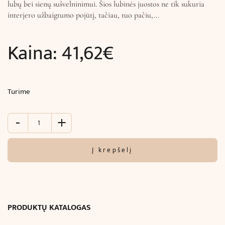
lubų bei sienų sušvelninimui. Šios lubinės juostos ne tik sukuria
interjero užbaigtumo pojūtį, tačiau, tuo pačiu,…
Kaina:
41,62
€
Turime
-
+
produkto
kiekis:
Juosta
Į krepšelį
kampinė
luboms
ir
sienoms
(244
PRODUKTŲ KATALOGAS
x
12.5