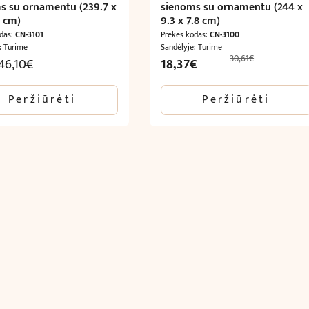
s su ornamentu (239.7 x
sienoms su ornamentu (244 x
2 cm)
9.3 x 7.8 cm)
odas:
CN-3101
Prekės kodas:
CN-3100
: Turime
Sandėlyje: Turime
30,61
€
Original
Current
46,10
€
18,37
€
price
price
was:
is:
Peržiūrėti
Peržiūrėti
30,61€.
18,37€.