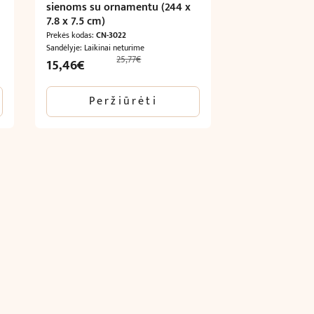
sienoms su ornamentu (244 x
7.8 x 7.5 cm)
Prekės kodas:
CN-3022
Sandėlyje: Laikinai neturime
25,77
€
Original
Current
15,46
€
price
price
was:
is:
Peržiūrėti
25,77€.
15,46€.