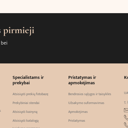
s
pirmieji
 bei
Specialistams ir
Pristatymas ir
K
prekybai
apmokėjimas
UA
Atsisiųsti prekių fotobazę
Bendrosios sąlygos ir taisyklės
T. 
Prekybiniai stendai
Užsakymo suformavimas
s
Atsisiųsti kainyną
Apmokėjimas
Atsisiųsti katalogą
Pristatymas