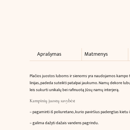
Aprašymas
Matmenys
Plačios juostos luboms ir sienoms yra naudojamos kampo tarp
linijas, padeda suteikti patalpai jaukumo. Namų dekore lubų
leis sukurti unikalų bei rafinuotą Jūsų namų interjerą.
:
Kampinių juostų savybės
– pagaminti iš poliuretano, kurio paviršius padengtas kietu 
– galima dažyti dažais vandens pagrindu.