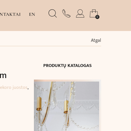
NTAKTAI
EN
0
Atgal
PRODUKTŲ KATALOGAS
cm
ekoro juostos
,