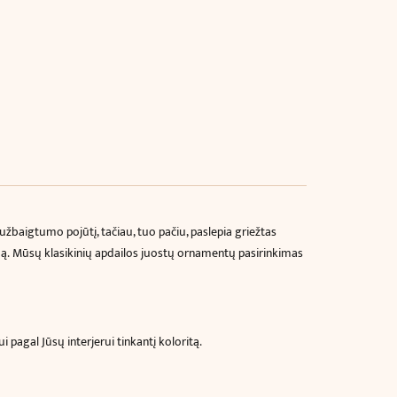
žbaigtumo pojūtį, tačiau, tuo pačiu, paslepia griežtas
mą.
Mūsų klasikinių apdailos juostų ornamentų pasirinkimas
pagal Jūsų interjerui tinkantį koloritą.