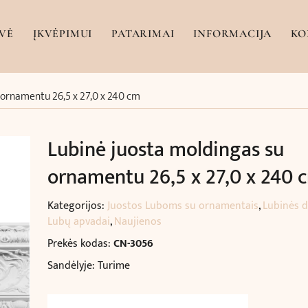
VĖ
ĮKVĖPIMUI
PATARIMAI
INFORMACIJA
KO
 ornamentu 26,5 x 27,0 x 240 cm
Lubinė juosta moldingas su
ornamentu 26,5 x 27,0 x 240 
Kategorijos:
Juostos Luboms su ornamentais
,
Lubinės d
Lubų apvadai
,
Naujienos
Prekės kodas:
CN-3056
Sandėlyje: Turime