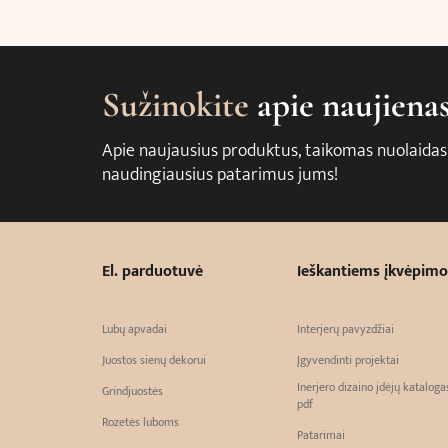
Sužinokite
apie naujiena
Apie naujausius produktus, taikomas nuolaidas
naudingiausius patarimus jums!
El. parduotuvė
Ieškantiems įkvėpimo
Lubų apvadai
Interjerų pavyzdžiai
Juostos sienų dekorui
Įgyvendinti projektai
Inerjero dizaino įdėjų kataloga
Grindjuostės
pdf
Rozetės luboms
Patarimai