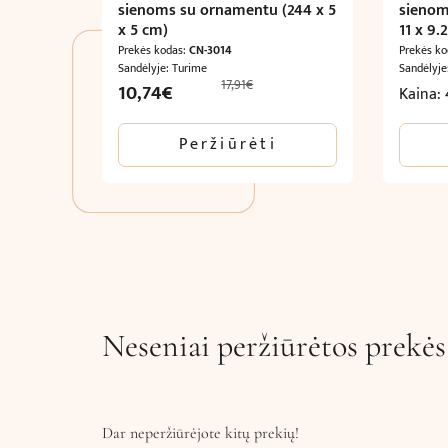
sienoms su ornamentu (244 x 5
sienom
x 5 cm)
11 x 9.
Prekės kodas:
CN-3014
Prekės k
Sandėlyje: Turime
Sandėlyje
17,91
€
Original
Current
10,74
€
Kaina:
price
price
was:
is:
Peržiūrėti
17,91€.
10,74€.
Neseniai peržiūrėtos prekės
Dar neperžiūrėjote kitų prekių!