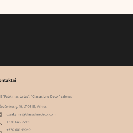
ontaktai
B "Patikimas turtas". "Classic Line Decor" salonas
Ševčenkos g. 19, LT-03111, Vilnius
uzsakymai@classiclinedecor.com
+370 646 55939
+370 601 49040