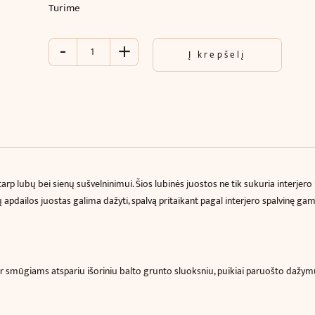
Turime
-
+
produkto
Į krepšelį
kiekis:
Lubinė
juosta
moldingas
su
ornamentu
26,5
x
 lubų bei sienų sušvelninimui. Šios lubinės juostos ne tik sukuria interjero u
27,0
 apdailos juostas galima dažyti, spalvą pritaikant pagal interjero spalvinę ga
x
240
cm
ir smūgiams atspariu išoriniu balto grunto sluoksniu, puikiai paruošto dažymui 