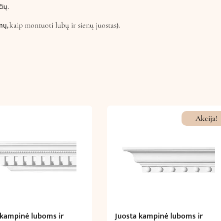
čių.
imų,
).
kaip montuoti lubų ir sienų juostas
Akcija!
 kampinė luboms ir
Juosta kampinė luboms ir