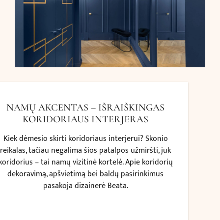
NAMŲ AKCENTAS – IŠRAIŠKINGAS
KORIDORIAUS INTERJERAS
Kiek dėmesio skirti koridoriaus interjerui? Skonio
reikalas, tačiau negalima šios patalpos užmiršti, juk
koridorius – tai namų vizitinė kortelė. Apie koridorių
dekoravimą, apšvietimą bei baldų pasirinkimus
pasakoja dizainerė Beata.