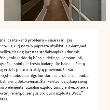
žnai pasitaikanti problema – siauras ir ilgas
idorius, kurį ne taip paprasta užpildyti, siekiant, kad
 neliktų tiesiog įprastas stačiakampis su durimis.
žnai į tokį koridorių būna sudėtinga įkomponuoti,
vyzdžiui, spintą ar krėslą, kadangi šie baldai užimtų
sę erdvės ploto ir trukdytų praėjimui. Siekiant
spręsti nuobodaus, ilgo koridoriaus problemą – puikiai
bsti sienų dekoravimas. Štai keletas idėjų, kaip sienų
koro elementai vizualiai užpildo tuščią erdvę, suteikia
kirtinį reljefą, o įžengus pro duris užplūsta „Wow”
ktas.