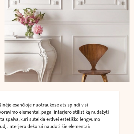
šinėje esančioje nuotraukose atsispindi visi
koravimo elementai, pagal interjero stilistiką nudažyti
lta spalva, kuri suteikia erdvei estetiško lengvumo
pūdį. Interjero dekorui naudoti šie elementai: