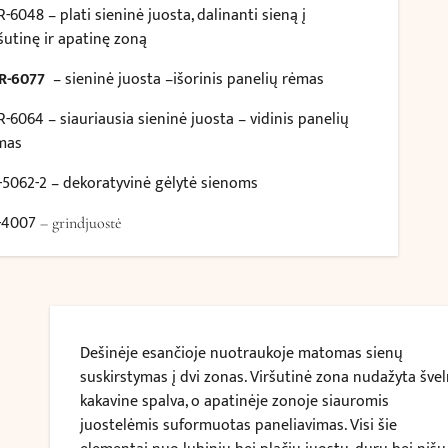
R-6048
– plati sieninė juosta, dalinanti sieną į
ršutinę ir apatinę zoną
R-6077
– sieninė juosta –išorinis panelių rėmas
R-6064
– siauriausia sieninė juosta – vidinis panelių
mas
-5062-2
– dekoratyvinė gėlytė sienoms
-4007
– grindjuostė
Dešinėje esančioje nuotraukoje matomas sienų
suskirstymas į dvi zonas. Viršutinė zona nudažyta švel
kakavine spalva, o apatinėje zonoje siauromis
juostelėmis suformuotas paneliavimas. Visi šie