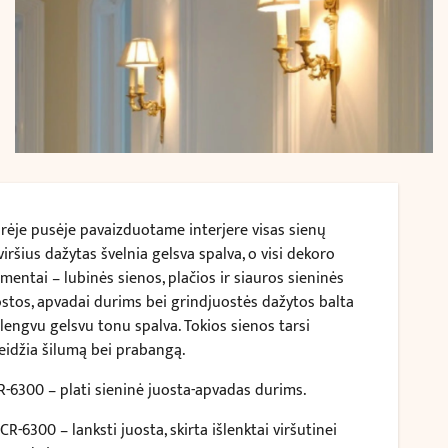
irėje pusėje pavaizduotame interjere visas sienų
iršius dažytas švelnia gelsva spalva, o visi dekoro
mentai – lubinės sienos, plačios ir siauros sieninės
ostos, apvadai durims bei grindjuostės dažytos balta
 lengvu gelsvu tonu spalva. Tokios sienos tarsi
leidžia šilumą bei prabangą.
R-6300
– plati sieninė juosta-apvadas durims.
PCR-6300
– lanksti juosta, skirta išlenktai viršutinei