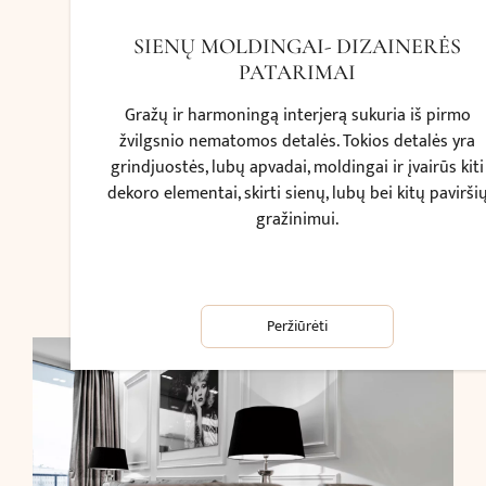
SIENŲ MOLDINGAI- DIZAINERĖS
PATARIMAI
Gražų ir harmoningą interjerą sukuria iš pirmo
žvilgsnio nematomos detalės. Tokios detalės yra
grindjuostės, lubų apvadai, moldingai ir įvairūs kiti
dekoro elementai, skirti sienų, lubų bei kitų pavirši
gražinimui.
Peržiūrėti