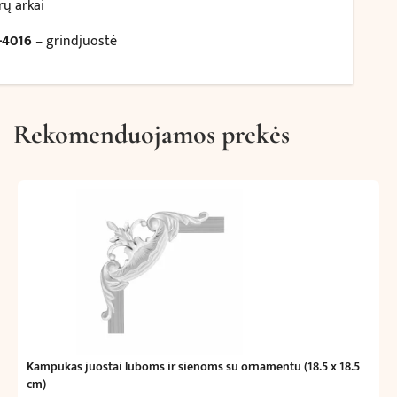
rų arkai
-4016
– grindjuostė
Rekomenduojamos prekės
Kampukas juostai luboms ir sienoms su ornamentu (18.5 x 18.5
cm)