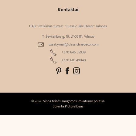
Kontaktai
UAB "Patikimas turtas". "Classic Line Decor" salonas
T. Ševčenkos g. 19, LT-03111, Vilnius
uzsakymai@classiclinedecor.com
+370 646 55939
+370 601 49040
© 2026 Visos teisės saugomos
Privatumo politika
Sukurta
PictureIDeas