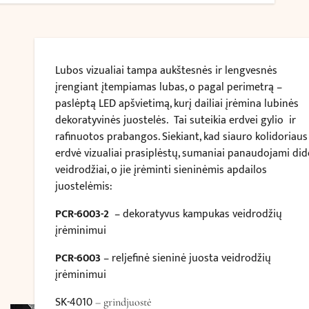
Lubos vizualiai tampa aukštesnės ir lengvesnės
įrengiant įtempiamas lubas, o pagal perimetrą –
paslėptą LED apšvietimą, kurį dailiai įrėmina lubinės
dekoratyvinės juostelės. Tai suteikia erdvei gylio ir
rafinuotos prabangos. Siekiant, kad siauro kolidoriaus
erdvė vizualiai prasiplėstų, sumaniai panaudojami did
veidrodžiai, o jie įrėminti sieninėmis apdailos
juostelėmis:
PCR-6003-2
– dekoratyvus kampukas veidrodžių
įrėminimui
PCR-6003
– reljefinė sieninė juosta veidrodžių
įrėminimui
SK-4010
– grindjuostė