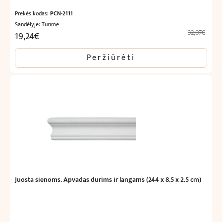
Prekės kodas:
PCN-2111
Sandėlyje: Turime
32,07
€
19,24
€
Original
Current
price
price
Peržiūrėti
was:
is:
32,07€.
19,24€.
Juosta sienoms. Apvadas durims ir langams (244 x 8.5 x 2.5 cm)