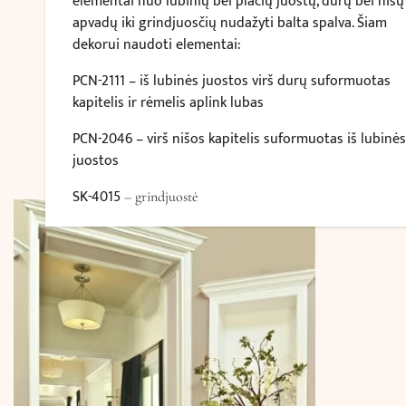
elementai nuo lubinių bei plačių juostų, durų bei nišų
apvadų iki grindjuosčių nudažyti balta spalva. Šiam
dekorui naudoti elementai:
PCN-2111
– iš lubinės juostos virš durų suformuotas
kapitelis ir rėmelis aplink lubas
PCN-2046
– virš nišos kapitelis suformuotas iš lubinės
juostos
SK-4015
– grindjuostė