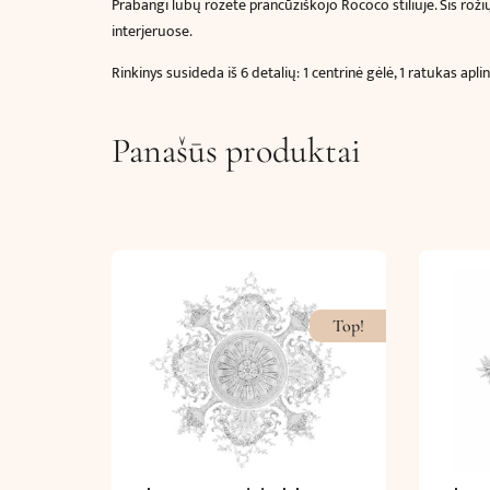
Prabangi lubų rozetė prancūziškojo Rococo stiliuje. Šis rožių
interjeruose.
Rinkinys susideda iš 6 detalių: 1 centrinė gėlė, 1 ratukas aplin
Panašūs produktai
Top!