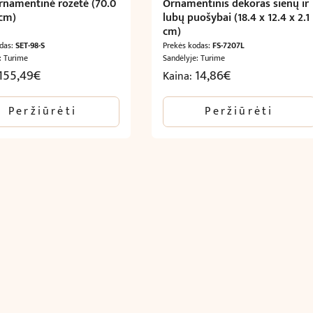
rnamentinė rozetė (70.0
Ornamentinis dekoras sienų ir
 cm)
lubų puošybai (18.4 x 12.4 x 2.1
cm)
odas:
SET-98-S
Prekės kodas:
FS-7207L
: Turime
Sandėlyje: Turime
155,49
€
14,86
€
Kaina:
Peržiūrėti
Peržiūrėti