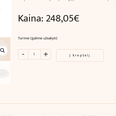
Kaina:
248,05
€
Turime (galime užsakyti)
-
+
produkto
Į krepšelį
kiekis:
Lubų
ornamentinis
dekoras
(131.5
cm)