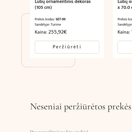
Lubų ornamentinis dekoras
Lubų o
(105 cm)
x 70.0
Prekės kodas:
SET-99
Prekės k
Sandėlyje: Turime
Sandėlyje
255,92
€
Kaina:
Kaina:
Peržiūrėti
Neseniai peržiūrėtos prekės
Dar neperžiūrėjote kitų prekių!