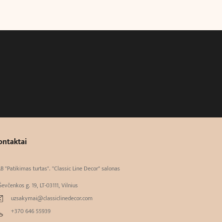
ontaktai
B "Patikimas turtas". "Classic Line Decor" salonas
Ševčenkos g. 19, LT-03111, Vilnius
uzsakymai@classiclinedecor.com
+370 646 55939