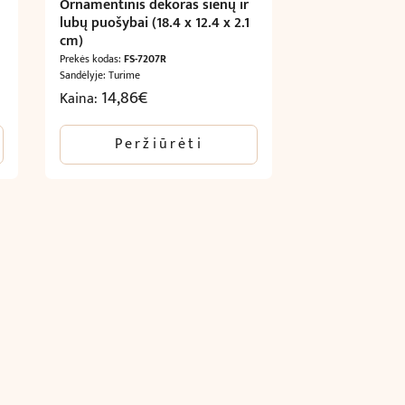
Ornamentinis dekoras sienų ir
lubų puošybai (18.4 x 12.4 x 2.1
cm)
Prekės kodas:
FS-7207R
Sandėlyje: Turime
14,86
€
Kaina:
Peržiūrėti