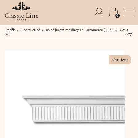
0
Pradžia
>
El. parduotuvė
>
Lubinė juosta moldingas su ornamentu (10,7 x 5,3 x 240
Atgal
cm)
Naujiena