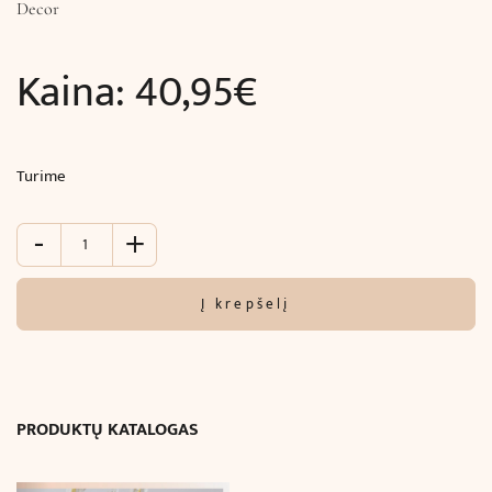
Decor
Kaina:
40,95
€
Turime
-
+
produkto
kiekis:
Lubinė
Į krepšelį
juosta
moldingas
su
ornamentu
(10,7
PRODUKTŲ KATALOGAS
x
5,3
x