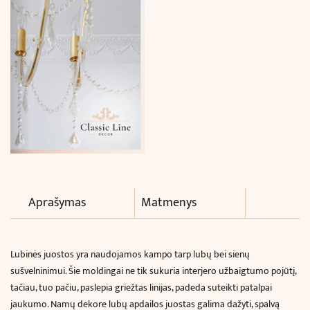
240
cm)
Aprašymas
Matmenys
Lubinės juostos yra naudojamos kampo tarp lubų bei sienų
sušvelninimui. Šie moldingai ne tik sukuria interjero užbaigtumo pojūtį,
tačiau, tuo pačiu, paslepia griežtas linijas, padeda suteikti patalpai
jaukumo. Namų dekore lubų apdailos juostas galima dažyti, spalvą