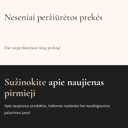
Neseniai peržiūrėtos prekės
Dar neperžiūrėjote kitų prekių!
Sužinokite
apie naujienas
pirmieji
Apie naujausius produktus, taikomas nuolaidas bei naudingiausius
patarimus jums!