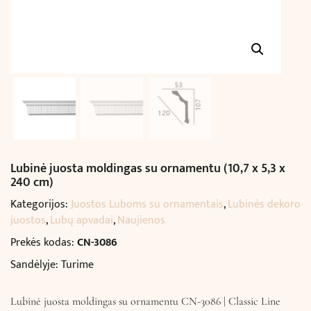
Lubinė juosta moldingas su ornamentu (10,7 x 5,3 x
240 cm)
Kategorijos:
Juostos Luboms su ornamentais
,
Lubinės dekoro
juostos
,
Lubų apvadai
,
Naujienos
Prekės kodas:
CN-3086
Sandėlyje: Turime
Lubinė juosta moldingas su ornamentu CN-3086 | Classic Line