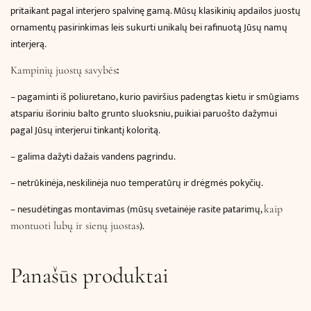
pritaikant pagal interjero spalvinę gamą.
Mūsų klasikinių apdailos juostų
ornamentų pasirinkimas leis sukurti unikalų bei rafinuotą Jūsų namų
interjerą.
:
Kampinių juostų savybės
– pagaminti iš poliuretano, kurio paviršius padengtas kietu ir smūgiams
atspariu išoriniu balto grunto sluoksniu, puikiai paruošto dažymui
pagal Jūsų interjerui tinkantį koloritą.
– galima dažyti dažais vandens pagrindu.
– netrūkinėja, neskilinėja nuo temperatūrų ir drėgmės pokyčių.
– nesudėtingas montavimas (mūsų svetainėje rasite patarimų,
kaip
).
montuoti lubų ir sienų juostas
Panašūs produktai