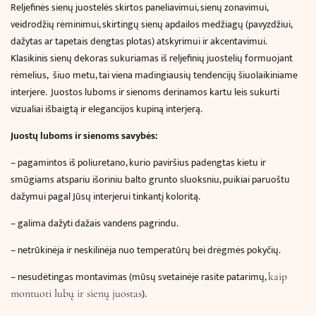
Reljefinės sienų juostelės skirtos paneliavimui, sienų zonavimui,
veidrodžių rėminimui,
skirtingų sienų apdailos medžiagų (pavyzdžiui,
dažytas ar tapetais dengtas plotas) atskyrimui ir
akcentavimui
.
Klasikinis sienų dekoras sukuriamas iš reljefinių juostelių formuojant
rėmelius, šiuo metu, tai viena madingiausių tendencijų šiuolaikiniame
interjere.
Juostos luboms ir sienoms derinamos kartu leis sukurti
vizualiai išbaigtą ir elegancijos kupiną interjerą.
Juostų luboms ir sienoms savybės:
–
pagamintos iš poliuretano, kurio paviršius padengtas kietu ir
smūgiams atspariu išoriniu balto grunto sluoksniu, puikiai paruoštu
dažymui pagal Jūsų interjerui tinkantį koloritą.
– galima dažyti dažais vandens pagrindu.
– netrūkinėja ir neskilinėja nuo temperatūrų bei drėgmės pokyčių.
– nesudėtingas montavimas (mūsų svetainėje rasite patarimų,
kaip
).
montuoti lubų ir sienų juostas