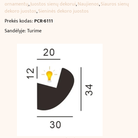
ornamentų
,
Juostos sienų dekorui
,
Naujienos
,
Siauros sienų
dekoro juostos
,
Sieninės dekoro juostos
Prekės kodas:
PCR-6111
Sandėlyje: Turime