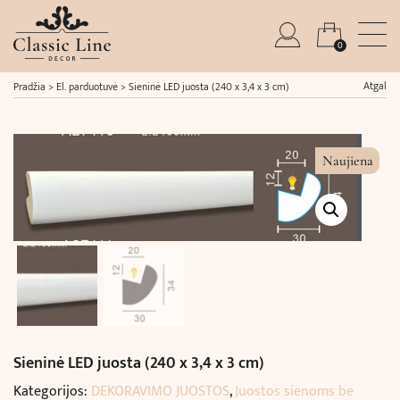
0
Atgal
Pradžia
>
El. parduotuvė
>
Sieninė LED juosta (240 x 3,4 x 3 cm)
Naujiena
Sieninė LED juosta (240 x 3,4 x 3 cm)
Kategorijos:
DEKORAVIMO JUOSTOS
,
Juostos sienoms be