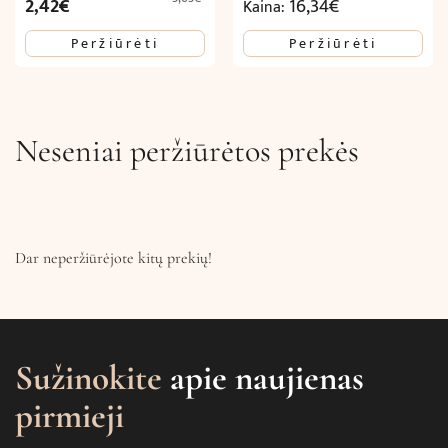
Original
Current
2,42
€
16,34
€
Kaina:
price
price
Peržiūrėti
Peržiūrėti
was:
is:
3,63€.
2,42€.
Neseniai peržiūrėtos prekės
Dar neperžiūrėjote kitų prekių!
Sužinokite
apie naujienas
pirmieji