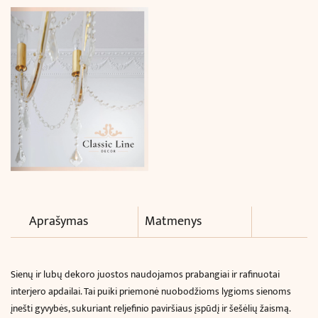
cm)
Aprašymas
Matmenys
Sienų ir lubų dekoro juostos naudojamos prabangiai ir rafinuotai
interjero apdailai. Tai puiki priemonė nuobodžioms lygioms sienoms
įnešti gyvybės, sukuriant reljefinio paviršiaus įspūdį ir šešėlių žaismą.