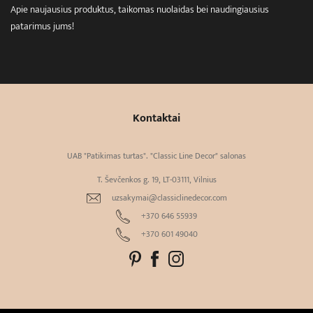
Apie naujausius produktus, taikomas nuolaidas bei naudingiausius
patarimus jums!
Kontaktai
UAB "Patikimas turtas". "Classic Line Decor" salonas
T. Ševčenkos g. 19, LT-03111, Vilnius
uzsakymai@classiclinedecor.com
+370 646 55939
+370 601 49040