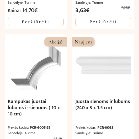
Sandėlyje: Turime
Sandėlyje: Turime
7,26
€
Original
Current
14,70
€
3,63
€
Kaina:
price
price
Peržiūrėti
Peržiūrėti
was:
is:
7,26€.
3,63€.
Akcija!
Naujiena
Kampukas juostai
Juosta sienoms ir luboms
luboms ir sienoms ( 10 x
(240 x 3 x 1.5 cm)
10 cm)
Prekės kodas:
PCR-6005-2B
Prekės kodas:
PCR-6063
Sandėlyje: Turime
Sandėlyje: Turime
3,63
€