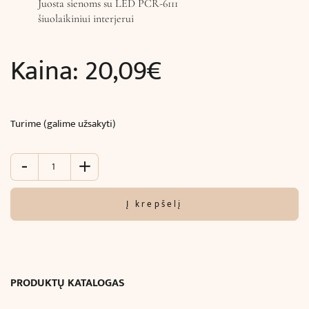
Juosta sienoms su LED PCR-6111
šiuolaikiniui interjerui
Kaina:
20,09
€
Turime (galime užsakyti)
-
+
produkto
kiekis:
Sieninė
Į krepšelį
LED
juosta
(240
x
3,4
PRODUKTŲ KATALOGAS
x
3