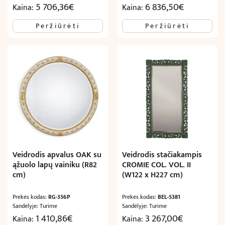
5 706,36
€
6 836,50
€
Kaina:
Kaina:
Peržiūrėti
Peržiūrėti
Veidrodis apvalus OAK su
Veidrodis stačiakampis
ąžuolo lapų vainiku (R82
CROMIE COL. VOL. II
cm)
(W122 x H227 cm)
Prekės kodas:
RG-356P
Prekės kodas:
BEL-5381
Sandėlyje: Turime
Sandėlyje: Turime
1 410,86
€
3 267,00
€
Kaina:
Kaina: