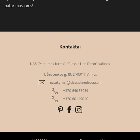
patarimus jums!
Kontaktai
UAB "Patikimas turtas". "Classic Line Decor" salonas
T. Ševčenkos g. 19, LT-03111, Vilnius
uzsakymai@classiclinedecor.com
+370 646 55939
+370 601 49040