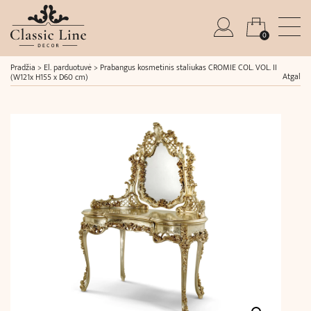
0
Pradžia
>
El. parduotuvė
>
Prabangus kosmetinis staliukas CROMIE COL. VOL. II
Atgal
(W121x H155 x D60 cm)