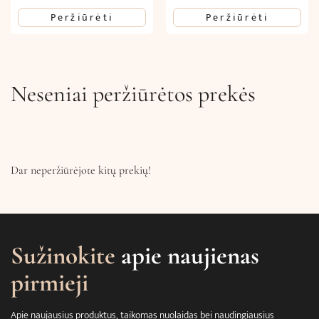
Peržiūrėti
Peržiūrėti
Neseniai peržiūrėtos prekės
Dar neperžiūrėjote kitų prekių!
Sužinokite
apie naujienas
pirmieji
Apie naujausius produktus, taikomas nuolaidas bei naudingiausius