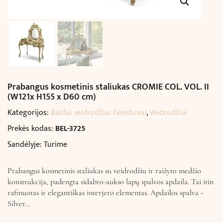
Prabangus kosmetinis staliukas CROMIE COL. VOL. II
(W121x H155 x D60 cm)
Kategorijos:
Baldai veidrodžiai šviestuvai
,
Veidrodžiai
Prekės kodas:
BEL-3725
Sandėlyje: Turime
Prabangus kosmetinis staliukas su veidrodžiu ir raižyto medžio
konstrukcija, padengta sidabro-aukso lapų spalvos apdaila. Tai itin
rafinuotas ir elegantiškas interjero elementas. Apdailos spalva -
Silver…