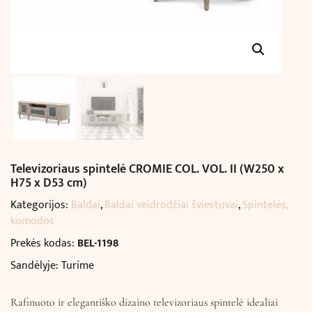
Televizoriaus spintelė CROMIE COL. VOL. II (W250 x
H75 x D53 cm)
Kategorijos:
Baldai
,
Baldai veidrodžiai šviestuvai
,
Spintelės,
komodos
Prekės kodas:
BEL-1198
Sandėlyje: Turime
Rafinuoto ir elegantiško dizaino televizoriaus spintelė idealiai