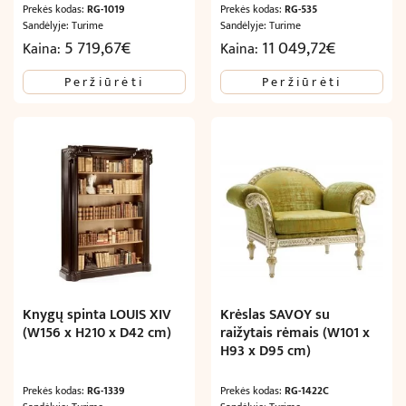
Prekės kodas:
RG-1019
Prekės kodas:
RG-535
Sandėlyje: Turime
Sandėlyje: Turime
5 719,67
€
11 049,72
€
Kaina:
Kaina:
Peržiūrėti
Peržiūrėti
Knygų spinta LOUIS XIV
Krėslas SAVOY su
(W156 x H210 x D42 cm)
raižytais rėmais (W101 x
H93 x D95 cm)
Prekės kodas:
RG-1339
Prekės kodas:
RG-1422C