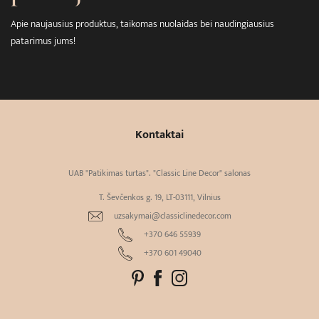
Apie naujausius produktus, taikomas nuolaidas bei naudingiausius
patarimus jums!
Kontaktai
UAB "Patikimas turtas". "Classic Line Decor" salonas
T. Ševčenkos g. 19, LT-03111, Vilnius
uzsakymai@classiclinedecor.com
+370 646 55939
+370 601 49040