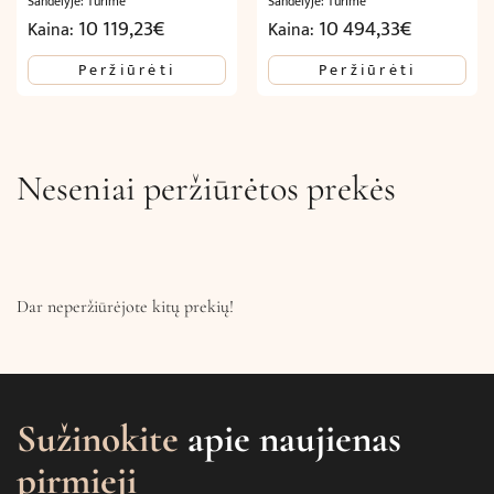
Sandėlyje: Turime
Sandėlyje: Turime
10 119,23
€
10 494,33
€
Kaina:
Kaina:
Peržiūrėti
Peržiūrėti
Neseniai peržiūrėtos prekės
Dar neperžiūrėjote kitų prekių!
Sužinokite
apie naujienas
pirmieji