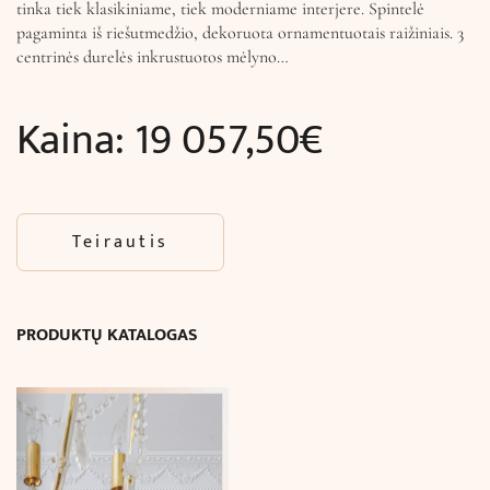
tinka tiek klasikiniame, tiek moderniame interjere. Spintelė
pagaminta iš riešutmedžio, dekoruota ornamentuotais raižiniais. 3
centrinės durelės inkrustuotos mėlyno…
Kaina:
19 057,50
€
Teirautis
PRODUKTŲ KATALOGAS