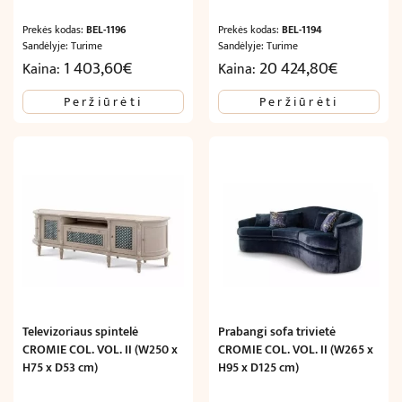
Prekės kodas:
BEL-1196
Prekės kodas:
BEL-1194
Sandėlyje: Turime
Sandėlyje: Turime
1 403,60
€
20 424,80
€
Kaina:
Kaina:
Peržiūrėti
Peržiūrėti
Televizoriaus spintelė
Prabangi sofa trivietė
CROMIE COL. VOL. II (W250 x
CROMIE COL. VOL. II (W265 x
H75 x D53 cm)
H95 x D125 cm)