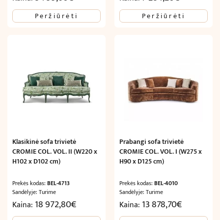
Peržiūrėti
Peržiūrėti
Klasikinė sofa trivietė
Prabangi sofa trivietė
CROMIE COL. VOL. II (W220 x
CROMIE COL. VOL. I (W275 x
H102 x D102 cm)
H90 x D125 cm)
Prekės kodas:
BEL-4713
Prekės kodas:
BEL-4010
Sandėlyje: Turime
Sandėlyje: Turime
18 972,80
€
13 878,70
€
Kaina:
Kaina: