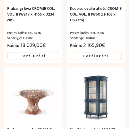
Prabangi lova CROMIE COL.
Kėdė su ovaliu atlošu CROMIE
VOL. lI (W247 x H155 x D234
COL. VOL. II (W60 x H103 x
cm)
D63 cm)
Prekės kodas:
BEL-3720
Prekės kodas:
BEL-9026
Sandėlyje: Turime
Sandėlyje: Turime
18 029,00
€
2 165,90
€
Kaina:
Kaina:
Peržiūrėti
Peržiūrėti