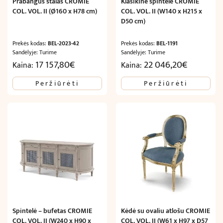
Prabangus stalas CROMIE
Klasikinė spintelė CROMIE
COL. VOL. II (Ø160 x H78 cm)
COL. VOL. II (W140 x H215 x
D50 cm)
Prekės kodas:
BEL-2023-42
Prekės kodas:
BEL-1191
Sandėlyje: Turime
Sandėlyje: Turime
17 157,80
€
22 046,20
€
Kaina:
Kaina:
Peržiūrėti
Peržiūrėti
Spintelė – bufetas CROMIE
Kėdė su ovaliu atlošu CROMIE
COL. VOL. II (W240 x H90 x
COL. VOL. II (W61 x H97 x D57