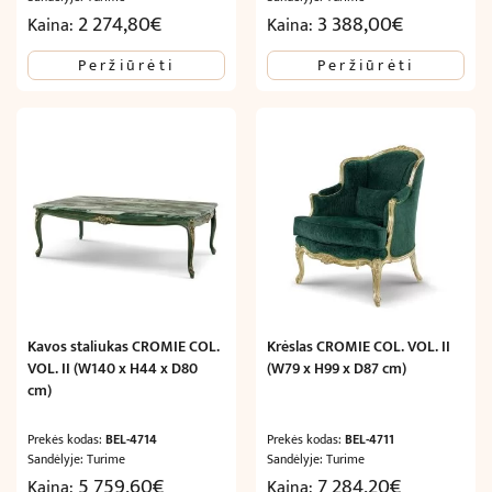
2 274,80
€
3 388,00
€
Kaina:
Kaina:
Peržiūrėti
Peržiūrėti
Kavos staliukas CROMIE COL.
Krėslas CROMIE COL. VOL. II
VOL. II (W140 x H44 x D80
(W79 x H99 x D87 cm)
cm)
Prekės kodas:
BEL-4714
Prekės kodas:
BEL-4711
Sandėlyje: Turime
Sandėlyje: Turime
5 759,60
€
7 284,20
€
Kaina:
Kaina: