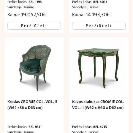
Prekės kodas:
BEL-1198
Prekės kodas:
BEL-4011
Sandėlyje: Turime
Sandėlyje: Turime
19 057,50
€
14 193,30
€
Kaina:
Kaina:
Peržiūrėti
Peržiūrėti
Krėslas CROMIE COL. VOL. II
Kavos staliukas CROMIE COL.
(W62 x86 x D63 cm)
VOL. II (W62 x H60 x D62 cm)
Prekės kodas:
BEL-9311
Prekės kodas:
BEL-4715
Sandėlyje: Turime
Sandėlyje: Turime