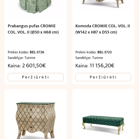
Prabangus pufas CROMIE
Komoda CROMIE COL. VOL. II
COL. VOL. II (Ø50 x H68 cm)
(W142 x H87 x D55 cm)
Prekės kodas:
BEL-3726
Prekės kodas:
BEL-3723
Sandėlyje: Turime
Sandėlyje: Turime
2 601,50
€
11 156,20
€
Kaina:
Kaina:
Peržiūrėti
Peržiūrėti