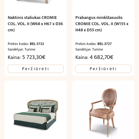
Naktinis staliukas CROMIE
Prabangus minkštasuolis
COL. VOL. II (W68 x H67 x D36
CROMIE COL. VOL. II (W155 x
cm)
H48 x D55 cm)
Prekės kodas:
BEL-3722
Prekės kodas:
BEL-3727
Sandėlyje: Turime
Sandėlyje: Turime
5 723,30
€
4 682,70
€
Kaina:
Kaina:
Peržiūrėti
Peržiūrėti