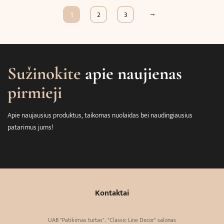
→
1
2
3
Sužinokite
apie naujienas
pirmieji
Apie naujausius produktus, taikomas nuolaidas bei naudingiausius
patarimus jums!
Kontaktai
UAB "Patikimas turtas". "Classic Line Decor" salonas