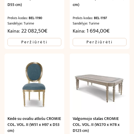
D55 cm)
cm)
Prekės kodas:
BEL-1190
Prekės kodas:
BEL-1197
Sandėlyje: Turime
Sandėlyje: Turime
22 082,50
€
1 694,00
€
Kaina:
Kaina:
Peržiūrėti
Peržiūrėti
Kėdė su ovaliu atlošu CROMIE
Valgomojo stalas CROMIE
COL. VOL. II (W51 x H97 x D53
COL. VOL. II (W270 x H78 x
cm)
D125 cm)