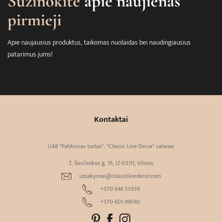
Sužinokite
apie naujienas
pirmieji
Apie naujausius produktus, taikomas nuolaidas bei naudingiausius
patarimus jums!
Kontaktai
UAB "Patikimas turtas". "Classic Line Decor" salonas
T. Ševčenkos g. 19, LT-03111, Vilnius
uzsakymai@classiclinedecor.com
+370 646 55939
+370 601 49040