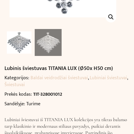
Lubinis šviestuvas TITANIA LUX (Ø50x H50 cm)
Kategorijos:
Baldai veidrodžiai šviestuvai
,
Lubiniai šviestuvai
,
Šviestuvai
Prekės kodas:
TIT-328001012
Sandėlyje: Turime
Lubiniai šviestuvai iš TITANIA LUX kolekcijos yra tikras balanso
tarp klasikinio ir modernaus stiliaus pavyzdys, puikiai derantis
šiuolaikiškuose, prabangiuose interjeruose. Pagrindinis šio