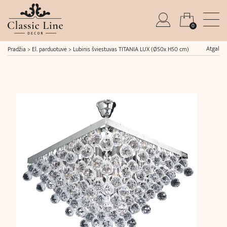
0
Atgal
Pradžia
>
El. parduotuvė
>
Lubinis šviestuvas TITANIA LUX (Ø50x H50 cm)