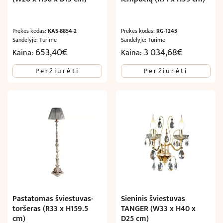
Prekės kodas:
KAS-8854-2
Prekės kodas:
RG-1243
Sandėlyje: Turime
Sandėlyje: Turime
653,40
€
3 034,68
€
Kaina:
Kaina:
Peržiūrėti
Peržiūrėti
Pastatomas šviestuvas-
Sieninis šviestuvas
toršeras (R33 x H159.5
TANGER (W33 x H40 x
cm)
D25 cm)