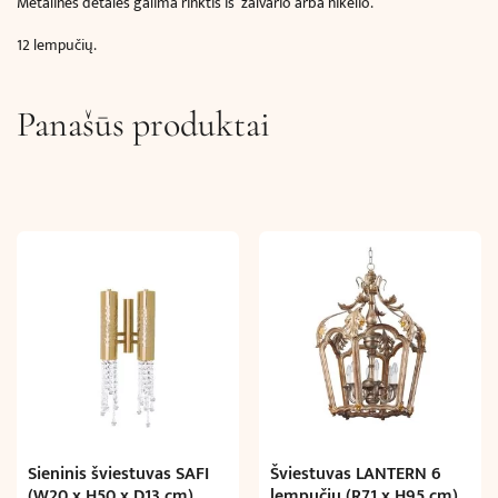
Metalines detales galima rinktis iš žalvario arba nikelio.
12 lempučių.
Panašūs produktai
Sieninis šviestuvas SAFI
Šviestuvas LANTERN 6
(W20 x H50 x D13 cm)
lempučių (R71 x H95 cm)