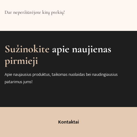
Dar neperžiūrėjote kitų prekių!
Sužinokite
apie naujienas
pirmieji
Apie naujausius produktus, taikomas nuolaidas bei naudingiausius
patarimus jums!
Kontaktai