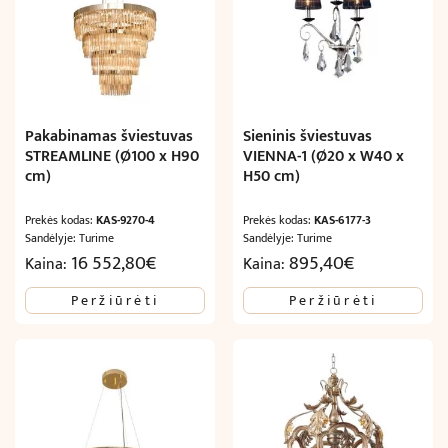
Pakabinamas šviestuvas
Sieninis šviestuvas
STREAMLINE (Ø100 x H90
VIENNA-1 (Ø20 x W40 x
cm)
H50 cm)
Prekės kodas:
KAS-9270-4
Prekės kodas:
KAS-6177-3
Sandėlyje: Turime
Sandėlyje: Turime
16 552,80
€
895,40
€
Kaina:
Kaina:
Peržiūrėti
Peržiūrėti