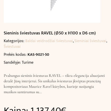
Sieninis šviestuvas RAVEL (Ø50 x H100 x D6 cm)
Kategorijos:
Baldai veidrodžiai šviestuvai
,
Sieniniai šviestuvai
,
Šviestuvai
Prekės kodas:
KAS-9021-50
Sandėlyje: Turime
Prabangus sieninis šviestuvas RAVEL – tikra elegancija alsuojanti
detalė Jūsų interjerui. Šis unikalus šviestuvas įkvėptas prancūzų
kompozitoriaus Maurice Ravel kūrybos, kurioje susijungia
muzikos santūrumas su…
Kaina:
1 137,40
€