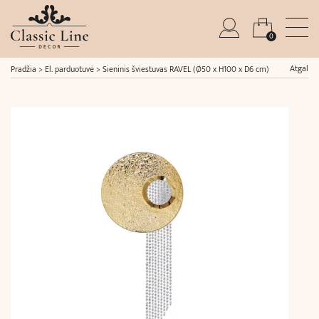
0
Atgal
Pradžia
>
El. parduotuvė
>
Sieninis šviestuvas RAVEL (Ø50 x H100 x D6 cm)