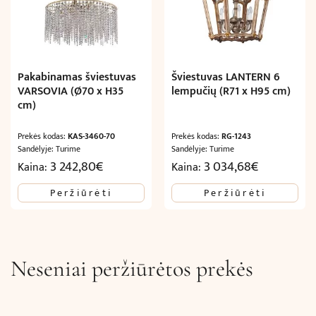
Pakabinamas šviestuvas
Šviestuvas LANTERN 6
VARSOVIA (Ø70 x H35
lempučių (R71 x H95 cm)
cm)
Prekės kodas:
KAS-3460-70
Prekės kodas:
RG-1243
Sandėlyje: Turime
Sandėlyje: Turime
3 242,80
€
3 034,68
€
Kaina:
Kaina:
Peržiūrėti
Peržiūrėti
Neseniai peržiūrėtos prekės