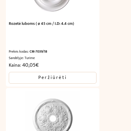
Rozetė luboms ( ø 45 cm / I.D: 4.4 cm)
Prekės kodas:
CM-7039/18
Sandėlyje: Turime
40,05
€
Kaina:
Peržiūrėti