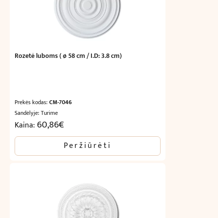
Rozetė luboms ( ø 58 cm / I.D: 3.8 cm)
Prekės kodas:
CM-7046
Sandėlyje: Turime
60,86
€
Kaina:
Peržiūrėti