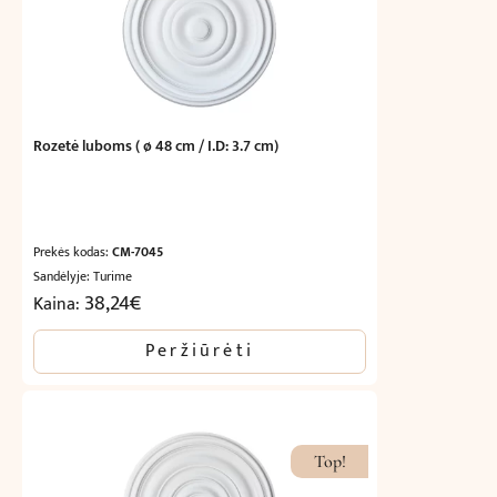
Rozetė luboms ( ø 48 cm / I.D: 3.7 cm)
Prekės kodas:
CM-7045
Sandėlyje: Turime
38,24
€
Kaina:
Peržiūrėti
Top!