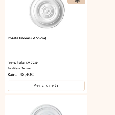
Top!
Rozetė luboms ( ø 55 cm)
Prekės kodas:
CM-7039
Sandėlyje: Turime
48,40
€
Kaina:
Peržiūrėti