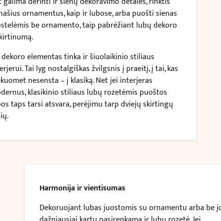
 galima derinti ir sienų dekoravimo detales, rinktis
našius ornamentus, kaip ir lubose, arba puošti sienas
ostelėmis be ornamento, taip pabrėžiant lubų dekoro
skirtinumą.
 dekoro elementas tinka ir šiuolaikinio stiliaus
erjerui. Tai lyg nostalgiškas žvilgsnis į praeitį, į tai, kas
kuomet nesensta – į klasiką. Net jei interjeras
dernus, klasikinio stiliaus lubų rozetėmis puoštos
os taps tarsi atsvara, perėjimu tarp dviejų skirtingų
lių.
Harmonija ir vientisumas
Dekoruojant lubas juostomis su ornamentu arba be jo
dažniausiai kartu pasirenkama ir lubų rozetė. Jei