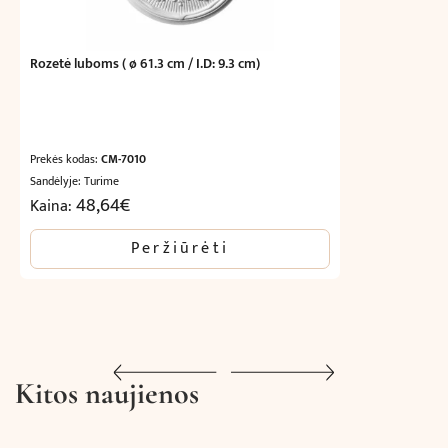
Rozetė luboms ( ø 61.3 cm / I.D: 9.3 cm)
Prekės kodas:
CM-7010
Sandėlyje: Turime
48,64
€
Kaina:
Peržiūrėti
Kitos naujienos