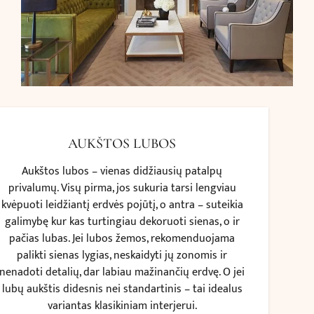
AUKŠTOS LUBOS
Aukštos lubos – vienas didžiausių patalpų
privalumų. Visų pirma, jos sukuria tarsi lengviau
kvėpuoti leidžiantį erdvės pojūtį, o antra – suteikia
galimybę kur kas turtingiau dekoruoti sienas, o ir
pačias lubas. Jei lubos žemos, rekomenduojama
palikti sienas lygias, neskaidyti jų zonomis ir
nenadoti detalių, dar labiau mažinančių erdvę. O jei
lubų aukštis didesnis nei standartinis – tai idealus
variantas klasikiniam interjerui.