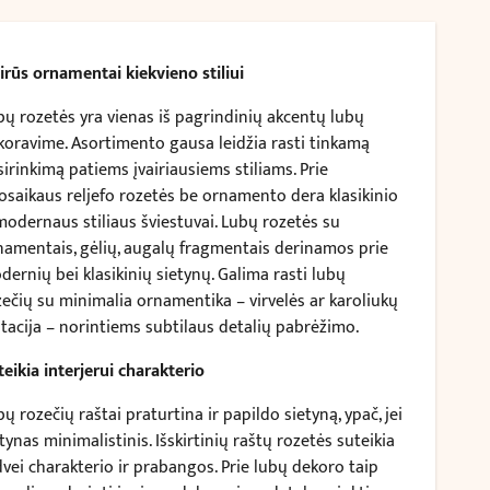
airūs ornamentai kiekvieno stiliui
bų rozetės yra vienas iš pagrindinių akcentų lubų
koravime. Asortimento gausa leidžia rasti tinkamą
irinkimą patiems įvairiausiems stiliams. Prie
osaikaus reljefo rozetės be ornamento dera klasikinio
 modernaus stiliaus šviestuvai. Lubų rozetės su
namentais, gėlių, augalų fragmentais derinamos prie
dernių bei klasikinių sietynų. Galima rasti lubų
zečių su minimalia ornamentika – virvelės ar karoliukų
itacija – norintiems subtilaus detalių pabrėžimo.
teikia interjerui charakterio
ų rozečių raštai praturtina ir papildo sietyną, ypač, jei
tynas minimalistinis. Išskirtinių raštų rozetės suteikia
dvei charakterio ir prabangos. Prie lubų dekoro taip