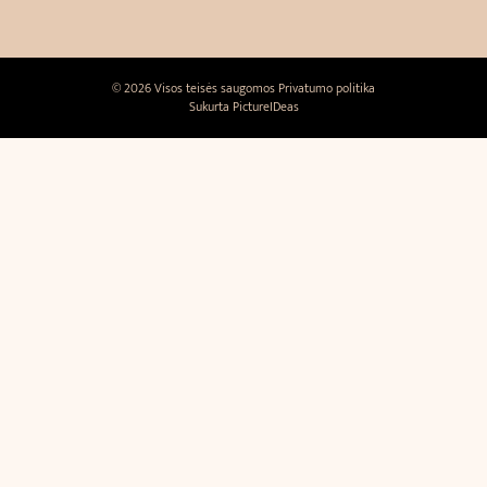
© 2026 Visos teisės saugomos
Privatumo politika
Sukurta
PictureIDeas