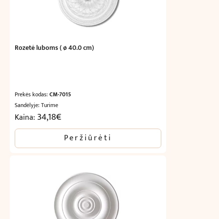
Rozetė luboms ( ø 40.0 cm)
Prekės kodas:
CM-7015
Sandėlyje: Turime
34,18
€
Kaina:
Peržiūrėti