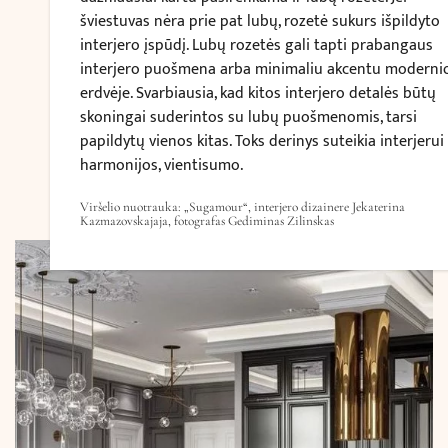
šviestuvas nėra prie pat lubų, rozetė sukurs išpildyto
interjero įspūdį. Lubų rozetės gali tapti prabangaus
interjero puošmena arba minimaliu akcentu moderni
erdvėje. Svarbiausia, kad kitos interjero detalės būtų
skoningai suderintos su lubų puošmenomis, tarsi
papildytų vienos kitas. Toks derinys suteikia interjerui
harmonijos, vientisumo.
Viršelio nuotrauka: „Sugamour“, interjero dizainere Jekaterina
Kazmazovskajaja, fotografas Gediminas Zilinskas