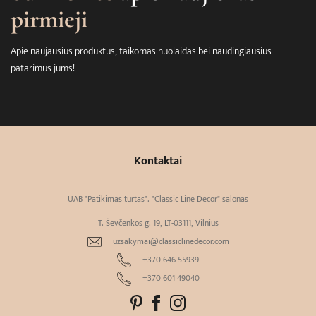
pirmieji
Apie naujausius produktus, taikomas nuolaidas bei naudingiausius
patarimus jums!
Kontaktai
UAB "Patikimas turtas". "Classic Line Decor" salonas
T. Ševčenkos g. 19, LT-03111, Vilnius
uzsakymai@classiclinedecor.com
+370 646 55939
+370 601 49040