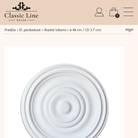
0
Atgal
Pradžia
>
El. parduotuvė
>
Rozetė luboms ( ø 48 cm / I.D: 3.7 cm)