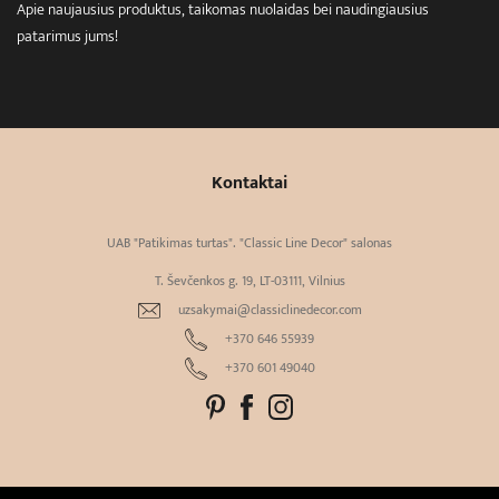
Apie naujausius produktus, taikomas nuolaidas bei naudingiausius
patarimus jums!
Kontaktai
UAB "Patikimas turtas". "Classic Line Decor" salonas
T. Ševčenkos g. 19, LT-03111, Vilnius
uzsakymai@classiclinedecor.com
+370 646 55939
+370 601 49040