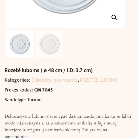
Rozetė luboms ( ø 48 cm / I.D: 3.7 cm)
Kategorijos:
Dekoratyvinės rozetės
,
ROZETĖS LUBOMS
Prekės kodas:
CM-7045
Sandėlyje: Turime
Dekoratyvinė lubinė rozetė ypač dažnai naudojama kartu su labai
moderniais sietynais, taip sukurdama unikalią stilių sintezę
interjere ir originalų kambario akcentą. Tai yra viena
pagrindinių…