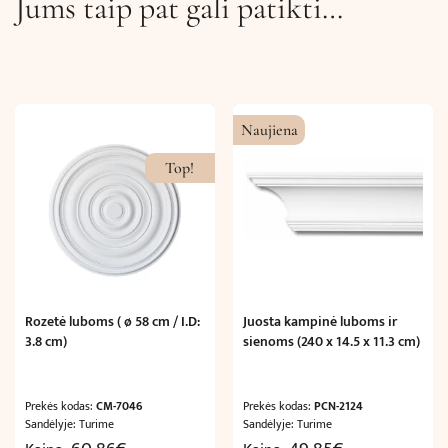
Jums taip pat gali patikti…
Naujiena
Top!
Rozetė luboms ( ø 58 cm / I.D:
Juosta kampinė luboms ir
3.8 cm)
sienoms (240 x 14.5 x 11.3 cm)
Prekės kodas:
CM-7046
Prekės kodas:
PCN-2124
Sandėlyje: Turime
Sandėlyje: Turime