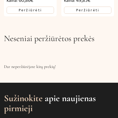
60,86
€
49,85
€
Kaina:
Kaina:
Peržiūrėti
Peržiūrėti
Neseniai peržiūrėtos prekės
Dar neperžiūrėjote kitų prekių!
Sužinokite
apie naujienas
pirmieji