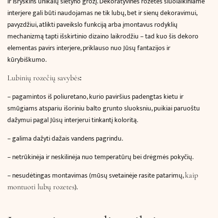
ir išryškins unikalų sietyno grožį. Dekoratyvinės rozetės šiuolaikiniame
interjere gali būti naudojamas ne tik lubų, bet ir sienų dekoravimui,
pavyzdžiui, atlikti paveikslo funkciją arba įmontavus rodyklių
mechanizmą tapti išskirtinio dizaino laikrodžiu – tad kuo šis dekoro
elementas pavirs interjere, priklauso nuo Jūsų fantazijos ir
kūrybiškumo.
:
Lubinių rozečių savybės
–
pagamintos iš poliuretano, kurio paviršius padengtas kietu ir
smūgiams atspariu išoriniu balto grunto sluoksniu, puikiai paruoštu
dažymui pagal Jūsų interjerui tinkantį koloritą.
– galima dažyti dažais vandens pagrindu.
– netrūkinėja ir neskilinėja nuo temperatūrų bei drėgmės pokyčių.
– nesudėtingas montavimas (mūsų svetainėje rasite patarimų,
kaip
).
montuoti lubų rozetes