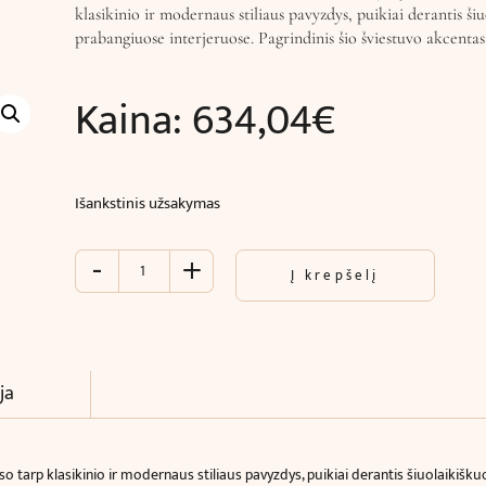
klasikinio ir modernaus stiliaus pavyzdys, puikiai derantis ši
prabangiuose interjeruose. Pagrindinis šio šviestuvo akcenta
Kaina:
634,04
€
Išankstinis užsakymas
-
+
produkto
Į krepšelį
kiekis:
Lubinis
šviestuvas
TITANIA
LUX
ja
(Ø36
x
H41
nso tarp klasikinio ir modernaus stiliaus pavyzdys, puikiai derantis šiuolaikišk
cm)