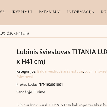
VĖ
ĮKVĖPIMUI
PATARIMAI
INFORMACIJA
KO
 LUX (Ø36 x H41 cm)
Lubinis šviestuvas TITANIA LU
x H41 cm)
Kategorijos:
Baldai veidrodžiai šviestuvai
,
Lubiniai švies
Šviestuvai
Prekės kodas:
TIT-162001001
Sandėlyje: Turime
Lubiniai šviestuvai iš TITANIA LUX kolekcijos yra tikras ba