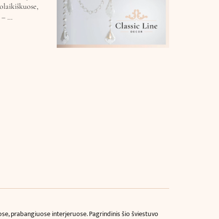
uolaikiškuose,
s – …
uose, prabangiuose interjeruose. Pagrindinis šio šviestuvo