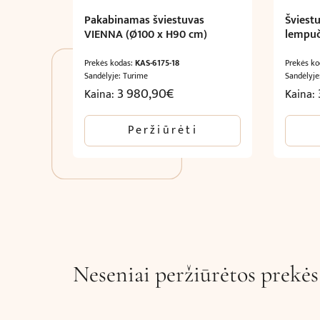
Pakabinamas šviestuvas
Šviest
VIENNA (Ø100 x H90 cm)
lempuč
Prekės kodas:
KAS-6175-18
Prekės k
Sandėlyje: Turime
Sandėlyje
3 980,90
€
Kaina:
Kaina:
Peržiūrėti
Neseniai peržiūrėtos prekės