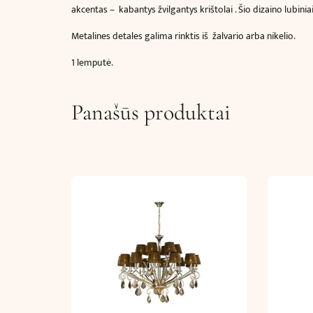
akcentas – kabantys žvilgantys krištolai . Šio dizaino lubini
Metalines detales galima rinktis iš žalvario arba nikelio.
1 lemputė.
Panašūs produktai