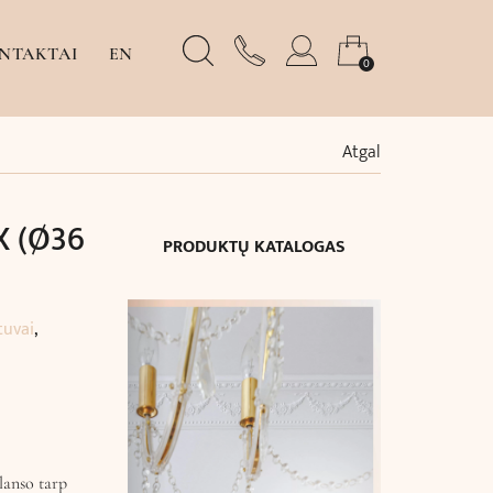
NTAKTAI
EN
0
Atgal
X (Ø36
PRODUKTŲ KATALOGAS
tuvai
,
lanso tarp