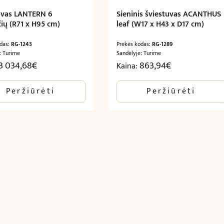
uvas LANTERN 6
Sieninis šviestuvas ACANTHUS
ių (R71 x H95 cm)
leaf (W17 x H43 x D17 cm)
odas:
RG-1243
Prekės kodas:
RG-1289
: Turime
Sandėlyje: Turime
3 034,68
€
863,94
€
Kaina:
Peržiūrėti
Peržiūrėti