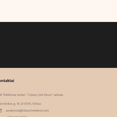
ontaktai
B "Patikimas turtas". "Classic Line Decor" salonas
Ševčenkos g. 19, LT-03111, Vilnius
uzsakymai@classiclinedecor.com