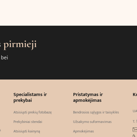
s
pirmieji
 bei
Specialistams ir
Pristatymas ir
K
prekybai
apmokėjimas
UA
Atsisiųsti prekių fotobazę
Bendrosios sąlygos ir taisyklės
T. 
Prekybiniai stendai
Užsakymo suformavimas
s
Atsisiųsti kainyną
Apmokėjimas