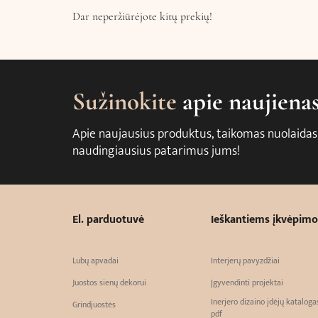
Dar neperžiūrėjote kitų prekių!
Sužinokite
apie naujiena
Apie naujausius produktus, taikomas nuolaidas
naudingiausius patarimus jums!
El. parduotuvė
Ieškantiems įkvėpimo
Lubų apvadai
Interjerų pavyzdžiai
Juostos sienų dekorui
Įgyvendinti projektai
Inerjero dizaino įdėjų kataloga
Grindjuostės
pdf