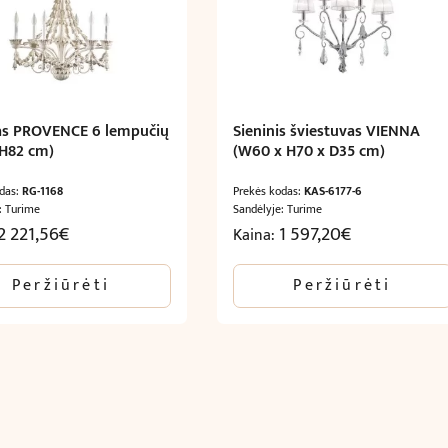
as PROVENCE 6 lempučių
Sieninis šviestuvas VIENNA
 H82 cm)
(W60 x H70 x D35 cm)
odas:
RG-1168
Prekės kodas:
KAS-6177-6
: Turime
Sandėlyje: Turime
2 221,56
€
1 597,20
€
Kaina:
Peržiūrėti
Peržiūrėti