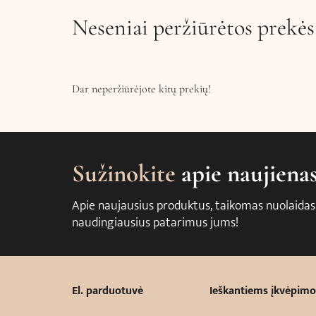
Neseniai peržiūrėtos prekės
Dar neperžiūrėjote kitų prekių!
Sužinokite
apie naujiena
Apie naujausius produktus, taikomas nuolaidas
naudingiausius patarimus jums!
El. parduotuvė
Ieškantiems įkvėpimo