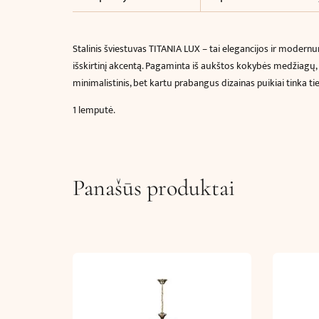
Stalinis šviestuvas TITANIA LUX – tai elegancijos ir modernum
išskirtinį akcentą. Pagaminta iš aukštos kokybės medžiagų, T
minimalistinis, bet kartu prabangus dizainas puikiai tinka ti
1 lemputė.
Panašūs produktai