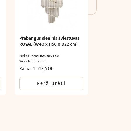
Prabangus sieninis šviestuvas
ROYAL (W40 x H56 x D22 cm)
Prekės kodas:
KAS-9161-40
Sandėlyje: Turime
1 512,50
€
Kaina:
Peržiūrėti