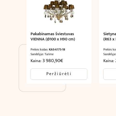
Pakabinamas šviestuvas
Sietyn
VIENNA (Ø100 x H90 cm)
(R63 x
Prekės kodas:
KAS-6175-18
Prekės k
Sandėlyje: Turime
Sandėlyje
3 980,90
€
Kaina:
Kaina:
Peržiūrėti