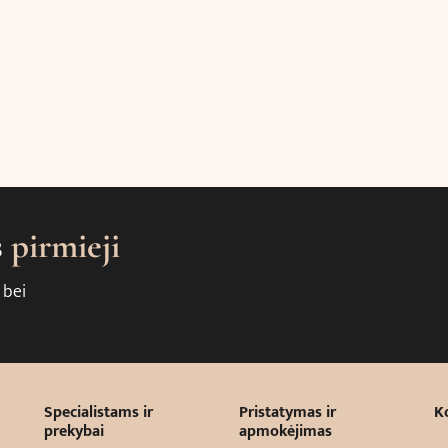
s
pirmieji
 bei
Specialistams ir
Pristatymas ir
K
prekybai
apmokėjimas