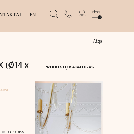
NTAKTAI
EN
0
Atgal
X (Ø14 x
PRODUKTŲ KATALOGAS
stuvai
,
numo derinys,