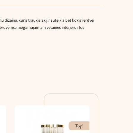
 dizainu, kuris traukia akį ir suteikia bet kokiai erdvei
o erdvėms, miegamajam ar svetainės interjerui. Jos
Top!