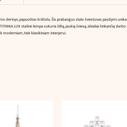
o derinys, papuoštas krištolu. Šis prabangus stalo šviestuvas pasižymi unikaliu
ITANIA LUX stalinė lempa sukuria šiltą, jaukią šviesą, idealiai tinkančią darb
ek moderniam, tiek klasikiniam interjerui.