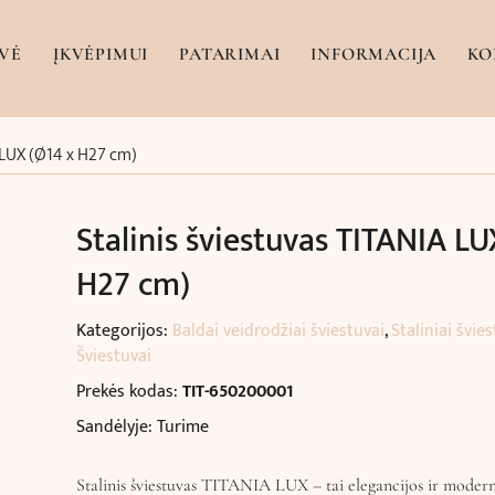
VĖ
ĮKVĖPIMUI
PATARIMAI
INFORMACIJA
KO
A LUX (Ø14 x H27 cm)
Stalinis šviestuvas TITANIA LU
H27 cm)
Kategorijos:
Baldai veidrodžiai šviestuvai
,
Staliniai švie
Šviestuvai
Prekės kodas:
TIT-650200001
Sandėlyje: Turime
Stalinis šviestuvas TITANIA LUX – tai elegancijos ir moder