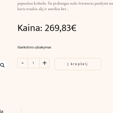
papuoštas krištolu. Šis prabangus stalo šviestuvas pasižymi un
kuris traukia akį ir suteikia bet…
Kaina:
269,83
€
Išankstinis užsakymas
-
+
produkto
Į krepšelį
kiekis:
Stalinis
šviestuvas
TITANIA
LUX
(Ø14
x
H27
ja
cm)