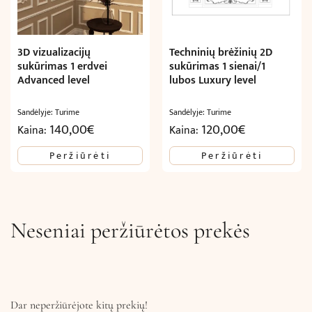
3D vizualizacijų
Techninių brėžinių 2D
sukūrimas 1 erdvei
sukūrimas 1 sienai/1
Advanced level
lubos Luxury level
Sandėlyje: Turime
Sandėlyje: Turime
140,00
€
120,00
€
Kaina:
Kaina:
Peržiūrėti
Peržiūrėti
Neseniai peržiūrėtos prekės
Dar neperžiūrėjote kitų prekių!