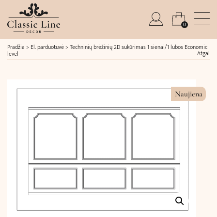
0
Pradžia
>
El. parduotuvė
>
Techninių brėžinių 2D sukūrimas 1 sienai/1 lubos Economic
Atgal
level
Naujiena