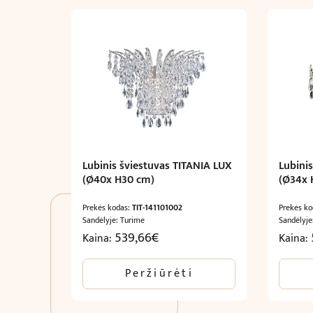
Lubinis šviestuvas TITANIA LUX
Lubini
(Ø40x H30 cm)
(Ø34x 
Prekės kodas:
TIT-141101002
Prekės k
Sandėlyje: Turime
Sandėlyje
539,66
€
Kaina:
Kaina:
Peržiūrėti