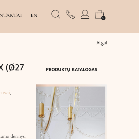
NTAKTAI
EN
0
Atgal
UX (Ø27
PRODUKTŲ KATALOGAS
stuvai
,
numo derinys,