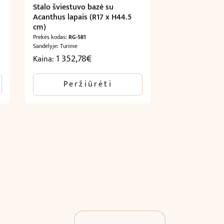
Stalo šviestuvo bazė su
Acanthus lapais (R17 x H44.5
cm)
Prekės kodas:
RG-581
Sandėlyje: Turime
1 352,78
€
Kaina:
Peržiūrėti