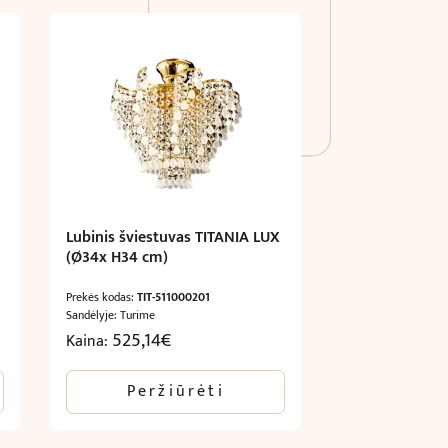
Lubinis šviestuvas TITANIA LUX
(Ø34x H34 cm)
Prekės kodas:
TIT-511000201
Sandėlyje: Turime
525,14
€
Kaina:
Peržiūrėti