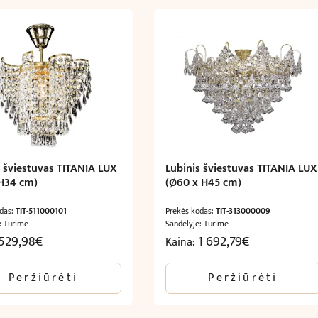
s šviestuvas TITANIA LUX
Lubinis šviestuvas TITANIA LUX
H34 cm)
(Ø60 x H45 cm)
odas:
TIT-511000101
Prekės kodas:
TIT-313000009
: Turime
Sandėlyje: Turime
529,98
€
1 692,79
€
Kaina:
Peržiūrėti
Peržiūrėti