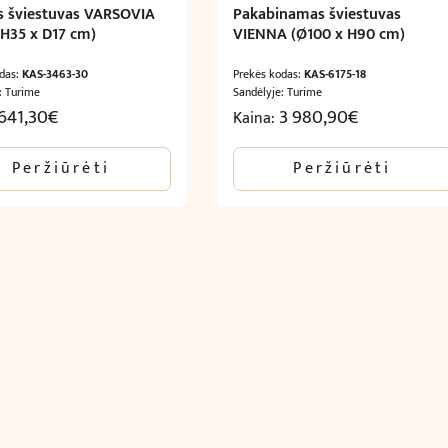
is šviestuvas VARSOVIA
Pakabinamas šviestuvas
 H35 x D17 cm)
VIENNA (Ø100 x H90 cm)
odas:
KAS-3463-30
Prekės kodas:
KAS-6175-18
: Turime
Sandėlyje: Turime
641,30
€
3 980,90
€
Kaina:
Peržiūrėti
Peržiūrėti