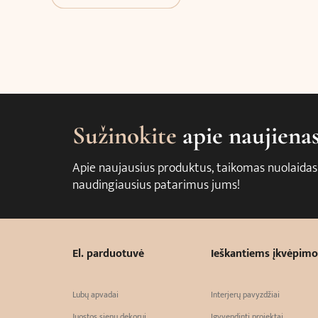
Sužinokite
apie naujiena
Apie naujausius produktus, taikomas nuolaidas
naudingiausius patarimus jums!
El. parduotuvė
Ieškantiems įkvėpimo
Lubų apvadai
Interjerų pavyzdžiai
Juostos sienų dekorui
Įgyvendinti projektai