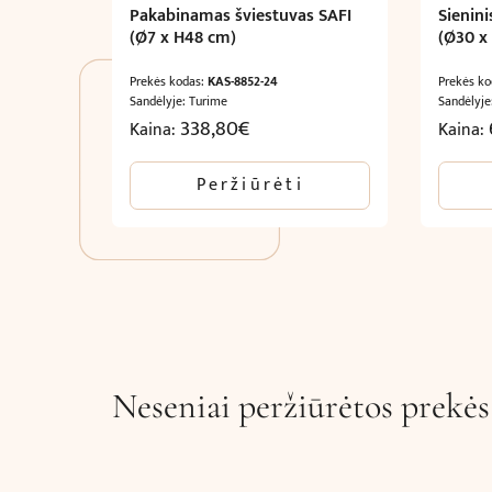
Pakabinamas šviestuvas SAFI
Sienin
(Ø7 x H48 cm)
(Ø30 x
Prekės kodas:
KAS-8852-24
Prekės k
Sandėlyje: Turime
Sandėlyje
338,80
€
Kaina:
Kaina:
Peržiūrėti
Neseniai peržiūrėtos prekės