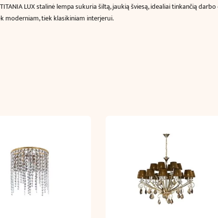
ITANIA LUX stalinė lempa sukuria šiltą, jaukią šviesą, idealiai tinkančią darb
ek moderniam, tiek klasikiniam interjerui.