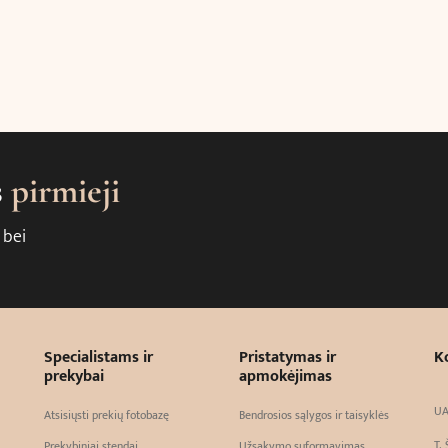
s
pirmieji
 bei
Specialistams ir
Pristatymas ir
K
prekybai
apmokėjimas
UA
Atsisiųsti prekių fotobazę
Bendrosios sąlygos ir taisyklės
T. 
Prekybiniai stendai
Užsakymo suformavimas