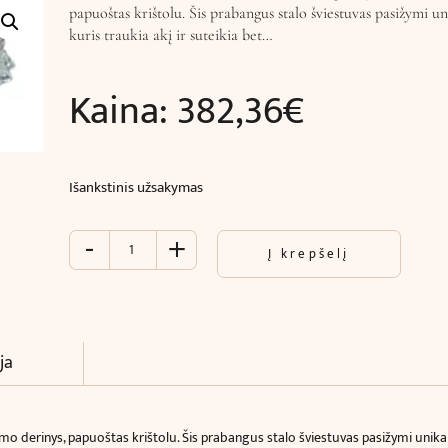
papuoštas krištolu. Šis prabangus stalo šviestuvas pasižymi un
kuris traukia akį ir suteikia bet…
Kaina:
382,36
€
Išankstinis užsakymas
-
+
produkto
Į krepšelį
kiekis:
Stalinis
šviestuvas
TITANIA
LUX
ja
(Ø27
x
H23
o derinys, papuoštas krištolu. Šis prabangus stalo šviestuvas pasižymi unikaliu
cm)