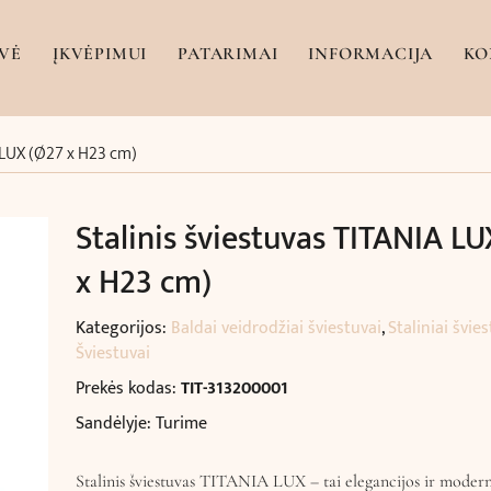
VĖ
ĮKVĖPIMUI
PATARIMAI
INFORMACIJA
KO
A LUX (Ø27 x H23 cm)
Stalinis šviestuvas TITANIA L
x H23 cm)
Kategorijos:
Baldai veidrodžiai šviestuvai
,
Staliniai švie
Šviestuvai
Prekės kodas:
TIT-313200001
Sandėlyje: Turime
Stalinis šviestuvas TITANIA LUX – tai elegancijos ir moder