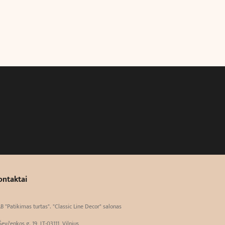
ontaktai
B "Patikimas turtas". "Classic Line Decor" salonas
Ševčenkos g. 19, LT-03111, Vilnius