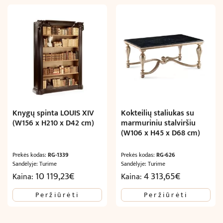
Knygų spinta LOUIS XIV
Kokteilių staliukas su
(W156 x H210 x D42 cm)
marmuriniu stalviršiu
(W106 x H45 x D68 cm)
Prekės kodas:
RG-1339
Prekės kodas:
RG-626
Sandėlyje: Turime
Sandėlyje: Turime
10 119,23
€
4 313,65
€
Kaina:
Kaina:
Peržiūrėti
Peržiūrėti