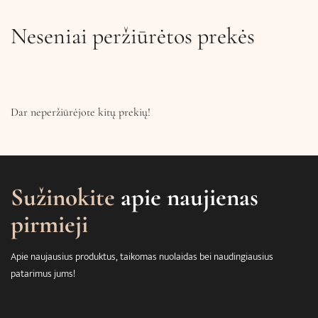
Neseniai peržiūrėtos prekės
Dar neperžiūrėjote kitų prekių!
Sužinokite
apie naujienas
pirmieji
Apie naujausius produktus, taikomas nuolaidas bei naudingiausius
patarimus jums!