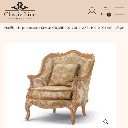
0
Atgal
Pradžia
>
El. parduotuvė
>
Krėslas CROMIE COL. VOL. I (W87 x H101 x D92 cm)