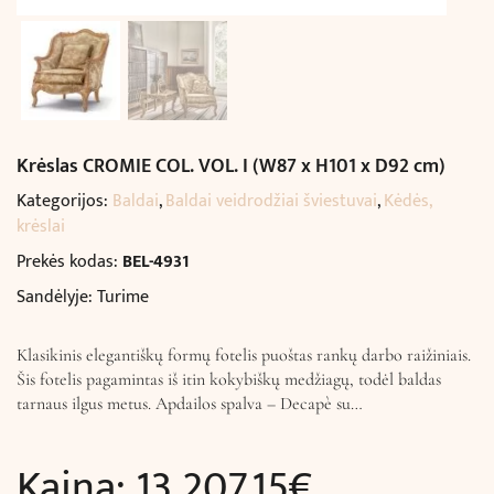
Krėslas CROMIE COL. VOL. I (W87 x H101 x D92 cm)
Kategorijos:
Baldai
,
Baldai veidrodžiai šviestuvai
,
Kėdės,
krėslai
Prekės kodas:
BEL-4931
Sandėlyje: Turime
Klasikinis elegantiškų formų fotelis puoštas rankų darbo raižiniais.
Šis fotelis pagamintas iš itin kokybiškų medžiagų, todėl baldas
tarnaus ilgus metus. Apdailos spalva – Decapè su…
Kaina:
13 207,15
€