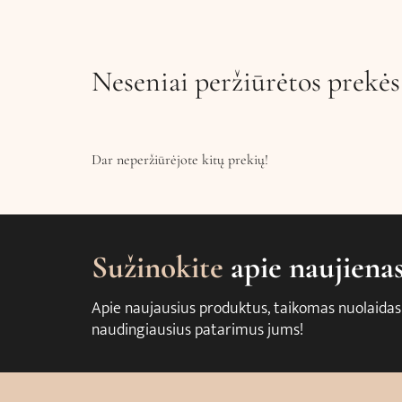
Neseniai peržiūrėtos prekės
Dar neperžiūrėjote kitų prekių!
Sužinokite
apie naujiena
Apie naujausius produktus, taikomas nuolaidas
naudingiausius patarimus jums!