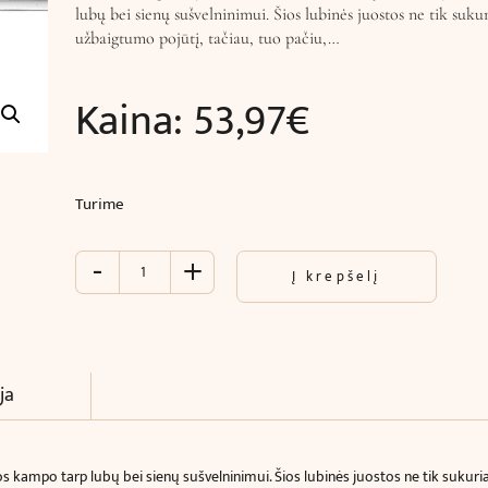
lubų bei sienų sušvelninimui. Šios lubinės juostos ne tik sukur
užbaigtumo pojūtį, tačiau, tuo pačiu,…
Kaina:
53,97
€
Turime
-
+
produkto
Į krepšelį
kiekis:
Juosta
kampinė
luboms
ir
ja
sienoms
su
ornamentu
ampo tarp lubų bei sienų sušvelninimui. Šios lubinės juostos ne tik sukuria i
(244