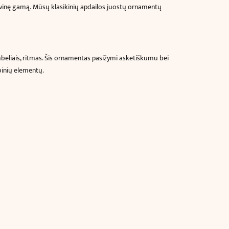
alvinę gamą.
Mūsų klasikinių apdailos juostų ornamentų
ombeliais, ritmas. Šis ornamentas pasižymi asketiškumu bei
binių elementų.