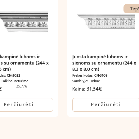
Top!
 kampinė luboms ir
Juosta kampinė luboms ir
s su ornamentu (244 x
sienoms su ornamentu (244 x
.5 cm)
8.3 x 8.0 cm)
odas:
CN-3022
Prekės kodas:
CN-3109
: Laikinai neturime
Sandėlyje: Turime
25,77
€
l
Current
€
31,34
€
Kaina:
price
is:
Peržiūrėti
Peržiūrėti
15,46€.