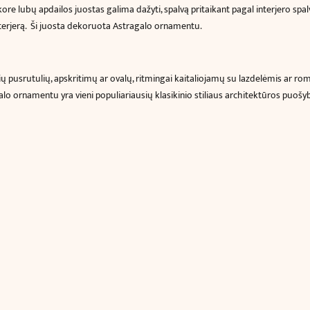
ore lubų apdailos juostas galima dažyti, spalvą pritaikant pagal interjero sp
x
11.0
erjerą.
Ši juosta dekoruota
Astragalo ornamentu.
x
13.5
cm)
nčių pusrutulių, apskritimų ar ovalų, ritmingai kaitaliojamų su lazdelėmis ar r
alo ornamentu yra vieni populiariausių klasikinio stiliaus architektūros puošy