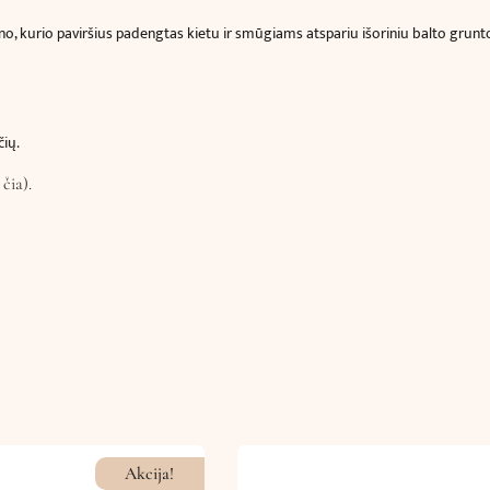
o, kurio paviršius padengtas kietu ir smūgiams atspariu išoriniu balto grunto
čių.
e
čia).
Akcija!