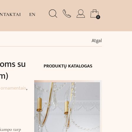
NTAKTAI
EN
0
Atgal
noms su
PRODUKTŲ KATALOGAS
cm)
 ornamentais
,
 kampo tarp