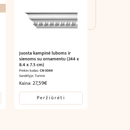
Juosta kampinė luboms ir
sienoms su ornamentu (244 x
8.4 x 7.5 cm)
Prekės kodas:
CN-3044
Sandėlyje: Turime
27,59
€
Kaina:
Peržiūrėti