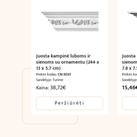
Juosta kampinė luboms ir
Juosta
sienoms su ornamentu (244 x
sienom
13 x 5.7 cm)
7.8 x 7
Prekės kodas:
CN-3033
Prekės k
Sandėlyje: Turime
Sandėlyje
Origina
38,72
€
15,46
Kaina:
price
was:
Peržiūrėti
25,77€.