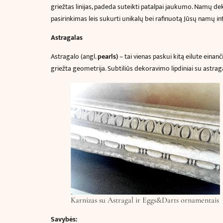
griežtas linijas, padeda suteikti patalpai jaukumo. Namų dek
pasirinkimas leis sukurti unikalų bei rafinuotą Jūsų namų int
Astragalas
Astragalo (angl.
pearls)
– tai vienas paskui kitą eilute eina
griežta geometrija. Subtiliūs dekoravimo lipdiniai su astrag
Karnizas su Astragal ir Eggs&Darts ornamentais
Savybės: