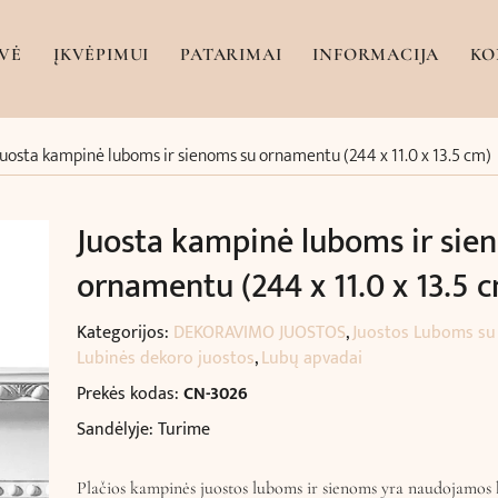
VĖ
ĮKVĖPIMUI
PATARIMAI
INFORMACIJA
KO
Juosta kampinė luboms ir sienoms su ornamentu (244 x 11.0 x 13.5 cm)
Juosta kampinė luboms ir sie
ornamentu (244 x 11.0 x 13.5 
Kategorijos:
DEKORAVIMO JUOSTOS
,
Juostos Luboms su
Lubinės dekoro juostos
,
Lubų apvadai
Prekės kodas:
CN-3026
Sandėlyje: Turime
Plačios kampinės juostos luboms ir sienoms yra naudojamos