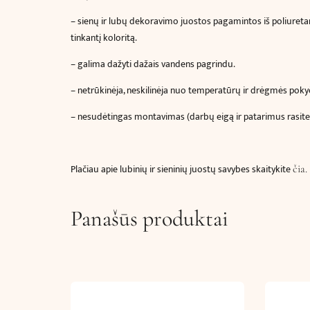
– sienų ir lubų dekoravimo juostos pagamintos iš poliuretan
tinkantį koloritą.
– galima dažyti dažais vandens pagrindu.
– netrūkinėja, neskilinėja nuo temperatūrų ir drėgmės poky
– nesudėtingas montavimas (darbų eigą ir patarimus rasit
Plačiau apie lubinių ir sieninių juostų savybes skaitykite
čia.
Panašūs produktai