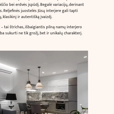
ščio bei erdvės įspūdį.
Begalė variacijų, derinant
 Reljefinės juostelės Jūsų interjere gali tapti
lasikinį ir autentišką įvaizdį.
– tai štrichas, išbaigiantis pilną namų interjero
 sukurti ne tik grožį, bet ir unikalų charakterį.