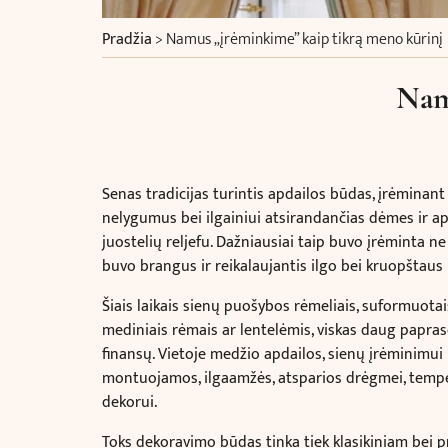
Pradžia
>
Namus „įrėminkime” kaip tikrą meno kūrinį
Nam
Senas tradicijas turintis apdailos būdas, įrėmina
nelygumus bei ilgainiui atsirandančias dėmes ir ap
juostelių reljefu. Dažniausiai taip buvo įrėminta 
buvo brangus ir reikalaujantis ilgo bei kruopštaus
Šiais laikais sienų puošybos rėmeliais, suformuotais
mediniais rėmais ar lentelėmis, viskas daug paprasči
finansų. Vietoje medžio apdailos, sienų įrėminimui 
montuojamos, ilgaamžės, atsparios drėgmei, temper
dekorui.
Toks dekoravimo būdas tinka tiek klasikiniam bei p