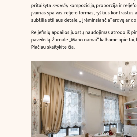
pritaikyta
rėmelių
kompozicija, proporcija ir reljefo 
įvairias spalvas, reljefo formas, ryškius kontrastus
subtilia stiliaus detale,
„
įrėminsiančia” erdvę ar dom
Reljefinių apdailos juostų naudojimas atrodo iš pirm
paveikslą. Žurnale „Mano namai“ kalbame apie tai, ka
Plačiau skaitykite čia.