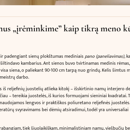
us „įrėminkime” kaip tikrą meno kū
nt ir padengiant sienų plokštumas mediniais
pano (paneliavimas),
ka
šiltindavo kambarius. Ant sienos buvo tvirtinamas medinis rėmas,
ne visa siena, o paliekant 90-100 cm tarpą nuo grindų. Kelis šimtu
 meistrų darbo.
 iš reljefinių juostelių atlieka kitokį – išskirtinio namų interjero 
au – tereikia juostelės, iš kurios formuojami sieniniai kvadratai. 
naudojamos lengvos ir praktiškos poliuretano reljefinės juostelės.
atūrų svyravimams bei dėmių atsiradimui, todėl yra universaliai 
rabangiam, tiek šiuolaikiškam, minimalistiniam namų, viešbučių bei