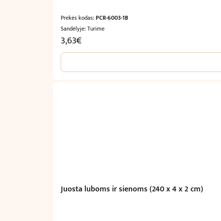
Prekės kodas:
PCR-6003-1B
Sandėlyje: Turime
3,63
€
Original
Current
price
price
was:
is:
7,26€.
3,63€.
Juosta luboms ir sienoms (240 x 4 x 2 cm)