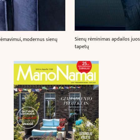
Sienų rėminimas apdailos juost
ų rėmavimui, modernus sienų
tapetų