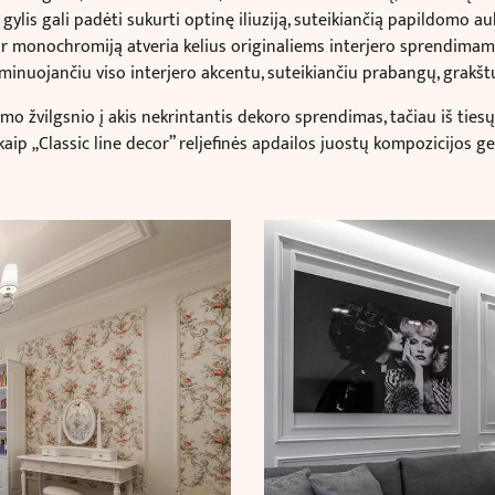
gylis gali padėti sukurti optinę iliuziją,
suteikiančią papildomo auk
 ar monochromiją atveria kelius originaliems interjero sprendimams.
inuojančiu viso interjero akcentu, suteikiančiu prabangų, grakštų, k
o žvilgsnio į akis nekrintantis dekoro sprendimas, tačiau iš tiesų 
ip „Classic line decor” reljefinės apdailos juostų kompozicijos geba