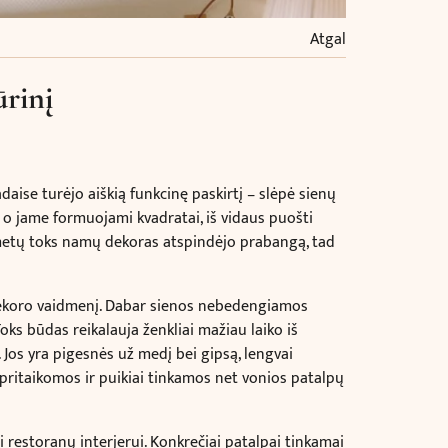
Atgal
rinį
daise turėjo aiškią funkcinę paskirtį – slėpė sienų
 o jame formuojami kvadratai, iš vidaus puošti
s metų toks namų dekoras atspindėjo prabangą, tad
dekoro vaidmenį. D
abar sienos nebedengiamos
Toks būdas reikalauja ženkliai mažiau laiko iš
 Jos yra pigesnės už medį bei gipsą, lengvai
pritaikomos ir puikiai tinkamos net vonios patalpų
 restoranų interjerui. Konkrečiai patalpai tinkamai