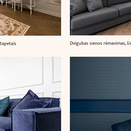
Dvigubas sienos rėmavimas, šiu
 tapetais