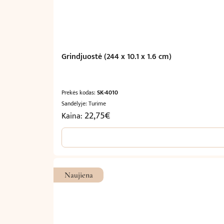
Grindjuostė (244 x 10.1 x 1.6 cm)
Prekės kodas:
SK-4010
Sandėlyje: Turime
22,75
€
Kaina:
Naujiena