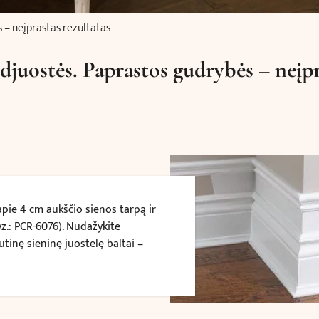
s – neįprastas rezultatas
ndjuostės. Paprastos gudrybės – neįpr
 apie 4 cm aukščio sienos tarpą ir
vz.: PCR-6076). Nudažykite
utinę sieninę juostelę baltai –