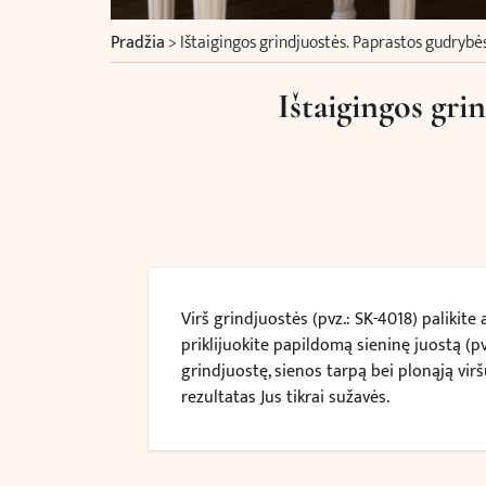
Pradžia
>
Ištaigingos grindjuostės. Paprastos gudrybė
Ištaigingos gri
Virš grindjuostės (pvz.: SK-4018) palikite
priklijuokite papildomą sieninę juostą (p
grindjuostę, sienos tarpą bei plonąją virš
rezultatas Jus tikrai sužavės.