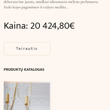
dekoratyvine juosta, smulkiai inkrustuota mėlynu perlamutru.
Stalo kojos pagamintos iš raižyto medžio…
Kaina:
20 424,80
€
Teirautis
PRODUKTŲ KATALOGAS