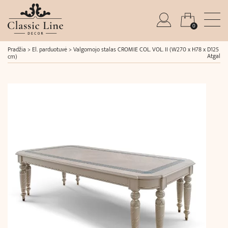
0
Pradžia
>
El. parduotuvė
>
Valgomojo stalas CROMIE COL. VOL. II (W270 x H78 x D125
Atgal
cm)