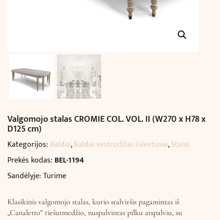
Valgomojo stalas CROMIE COL. VOL. II (W270 x H78 x
D125 cm)
Kategorijos:
Baldai
,
Baldai veidrodžiai šviestuvai
,
Stalai
Prekės kodas:
BEL-1194
Sandėlyje: Turime
Klasikinis valgomojo stalas, kurio stalviršis pagamintas iš
„Canaletto" riešutmedžio, nuspalvintas pilku atspalviu, su