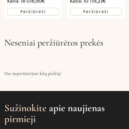
18 016,90
€
10 119,23
€
Kaina:
Kaina:
Peržiūrėti
Peržiūrėti
Neseniai peržiūrėtos prekės
Dar neperžiūrėjote kitų prekių!
Sužinokite
apie naujienas
pirmieji