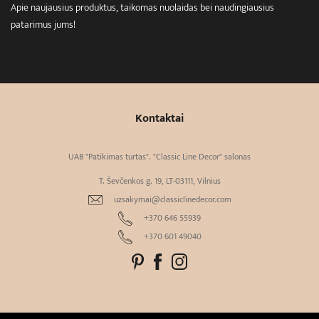
Apie naujausius produktus, taikomas nuolaidas bei naudingiausius
patarimus jums!
Kontaktai
UAB "Patikimas turtas". "Classic Line Decor" salonas
T. Ševčenkos g. 19, LT-03111, Vilnius
uzsakymai@classiclinedecor.com
+370 646 55939
+370 601 49040