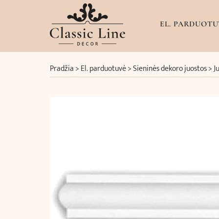
EL. PARDUOTU
Pradžia
>
El. parduotuvė
>
Sieninės dekoro juostos
>
J