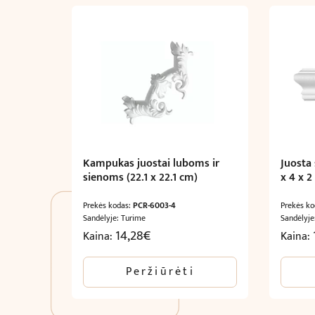
Kampukas juostai luboms ir
Juosta
sienoms (22.1 x 22.1 cm)
x 4 x 2
Prekės kodas:
PCR-6003-4
Prekės k
Sandėlyje: Turime
Sandėlyje
14,28
€
Kaina:
Kaina:
Peržiūrėti