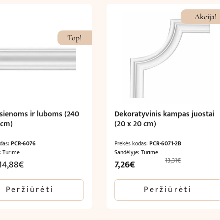
Akcija!
Top!
 sienoms ir luboms (240
Dekoratyvinis kampas juostai
 cm)
(20 x 20 cm)
odas:
PCR-6076
Prekės kodas:
PCR-6071-2B
: Turime
Sandėlyje: Turime
13,31
€
Original
Current
14,88
€
7,26
€
price
price
was:
is:
Peržiūrėti
Peržiūrėti
13,31€.
7,26€.