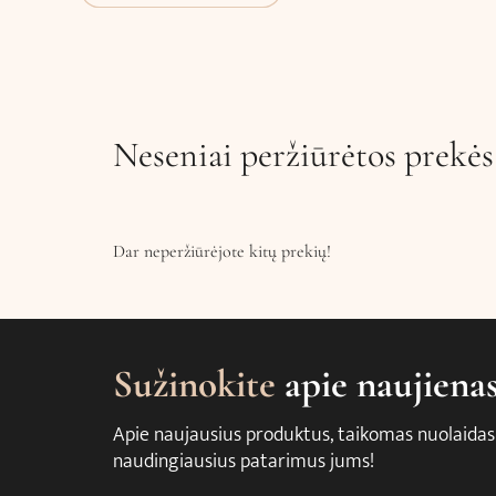
Neseniai peržiūrėtos prekės
Dar neperžiūrėjote kitų prekių!
Sužinokite
apie naujiena
Apie naujausius produktus, taikomas nuolaidas
naudingiausius patarimus jums!