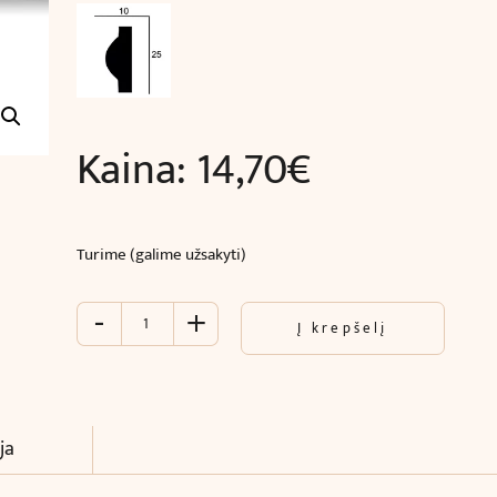
Kaina:
14,70
€
Turime (galime užsakyti)
-
+
produkto
Į krepšelį
kiekis:
Juosta
luboms
ir
sienoms
ja
(240
x