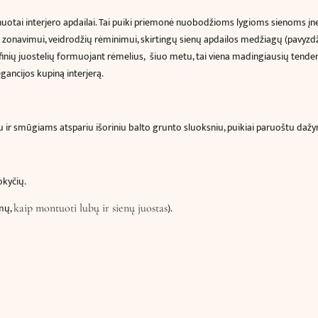
2.5
otai interjero apdailai. Tai puiki priemonė nuobodžioms lygioms sienoms įnešti
x
ų zonavimui,
veidrodžių rėminimui,
skirtingų sienų apdailos medžiagų (pavyzdži
1
cm)*
efinių juostelių formuojant rėmelius, šiuo metu, tai viena madingiausių tenden
egancijos kupiną interjerą.
 ir smūgiams atspariu išoriniu balto grunto sluoksniu, puikiai paruoštu dažymu
okyčių.
imų,
).
kaip montuoti lubų ir sienų juostas