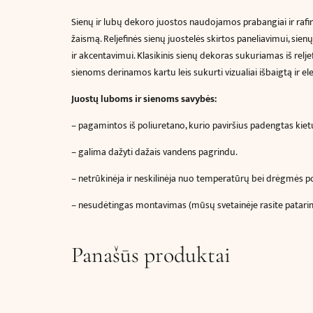
Sienų ir lubų dekoro juostos naudojamos prabangiai ir rafinu
žaismą. Reljefinės sienų juostelės skirtos paneliavimui, sien
ir
akcentavimui
. Klasikinis sienų dekoras sukuriamas iš relj
sienoms derinamos kartu leis sukurti vizualiai išbaigtą ir el
Juostų luboms ir sienoms savybės:
–
pagamintos iš poliuretano, kurio paviršius padengtas kietu
– galima dažyti dažais vandens pagrindu.
– netrūkinėja ir neskilinėja nuo temperatūrų bei drėgmės p
– nesudėtingas montavimas (mūsų svetainėje rasite patar
Panašūs produktai