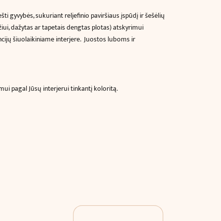
 gyvybės, sukuriant reljefinio paviršiaus įspūdį ir šešėlių
ui, dažytas ar tapetais dengtas plotas) atskyrimui
cijų šiuolaikiniame interjere.
Juostos luboms ir
i pagal Jūsų interjerui tinkantį koloritą.