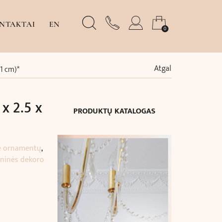
NTAKTAI
EN
0
Atgal
 1 cm)*
x 2.5 x
PRODUKTŲ KATALOGAS
e ornamentų
,
eninės dekoro