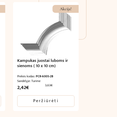
Akcija!
Kampukas juostai luboms ir
sienoms ( 10 x 10 cm)
Prekės kodas:
PCR-6005-2B
Sandėlyje: Turime
3,63
€
Original
Current
2,42
€
price
price
was:
is:
Peržiūrėti
3,63€.
2,42€.