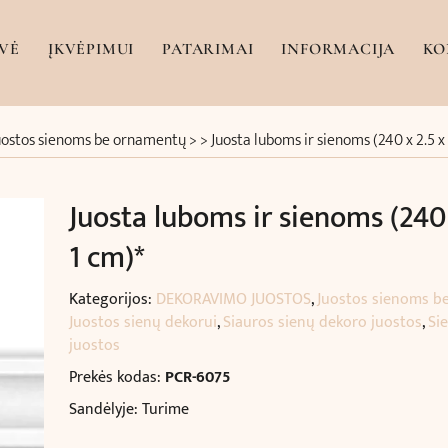
VĖ
ĮKVĖPIMUI
PATARIMAI
INFORMACIJA
KO
uostos sienoms be ornamentų
> >
Juosta luboms ir sienoms (240 x 2.5 x
Juosta luboms ir sienoms (240 
1 cm)*
Kategorijos:
DEKORAVIMO JUOSTOS
,
Juostos sienoms b
Juostos sienų dekorui
,
Siauros sienų dekoro juostos
,
Si
juostos
Prekės kodas:
PCR-6075
Sandėlyje: Turime