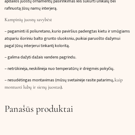
apdailos juostų ornamentų pasirinkimas leis sukurti unikalų bei
rafinuotą Jūsų namų interjerą.
:
Kampinių juostų savybės
– pagaminti iš poliuretano, kurio paviršius padengtas kietu ir smūgiams
atspariu išoriniu balto grunto sluoksniu, puikiai paruošto dažymui
pagal Jūsų interjerui tinkantį koloritą.
– galima dažyti dažais vandens pagrindu.
– netrūkinėja, neskilinėja nuo temperatūrų ir drėgmės pokyčių.
– nesudėtingas montavimas (mūsų svetainėje rasite patarimų,
kaip
).
montuoti lubų ir sienų juostas
Panašūs produktai