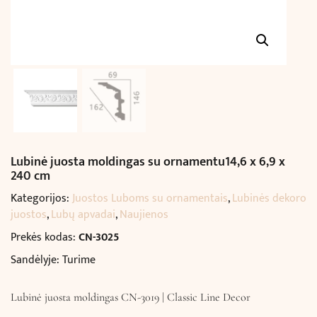
Lubinė juosta moldingas su ornamentu14,6 x 6,9 x
240 cm
Kategorijos:
Juostos Luboms su ornamentais
,
Lubinės dekoro
juostos
,
Lubų apvadai
,
Naujienos
Prekės kodas:
CN-3025
Sandėlyje: Turime
Lubinė juosta moldingas CN-3019 | Classic Line Decor