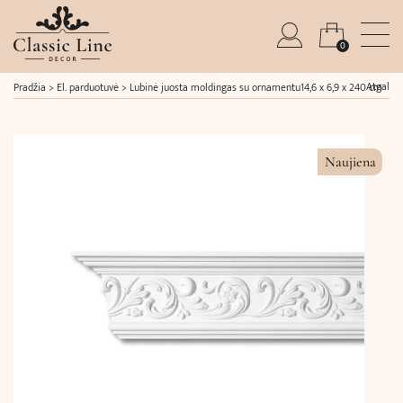
0
Atgal
Pradžia
>
El. parduotuvė
>
Lubinė juosta moldingas su ornamentu14,6 x 6,9 x 240 cm
Naujiena