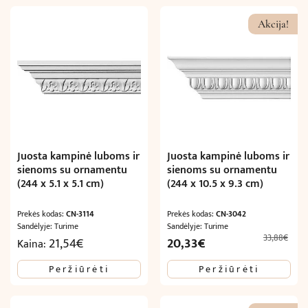
Akcija!
Juosta kampinė luboms ir
Juosta kampinė luboms ir
sienoms su ornamentu
sienoms su ornamentu
(244 x 5.1 x 5.1 cm)
(244 x 10.5 x 9.3 cm)
Prekės kodas:
CN-3114
Prekės kodas:
CN-3042
Sandėlyje: Turime
Sandėlyje: Turime
33,88
€
Original
Current
21,54
€
20,33
€
Kaina:
price
price
Peržiūrėti
Peržiūrėti
was:
is:
33,88€.
20,33€.