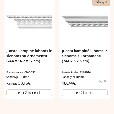
Akcija!
Juosta kampinė luboms ir
Juosta kampinė luboms ir
sienoms su ornamentu
sienoms su ornamentu
(244 x 14.2 x 17 cm)
(244 x 5 x 5 cm)
Prekės kodas:
CN-3093
Prekės kodas:
CN-3014
Sandėlyje: Turime
Sandėlyje: Turime
17,91
€
Original
Current
53,16
€
10,74
€
Kaina:
price
price
Peržiūrėti
Peržiūrėti
was:
is:
17,91€.
10,74€.