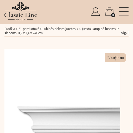
0
Pradžia
>
El. parduotuvė
>
Lubinės dekoro juostos
> >
Juosta kampinė luboms ir
Atgal
sienoms 11,2 x 7,4 x 240cm
Naujiena