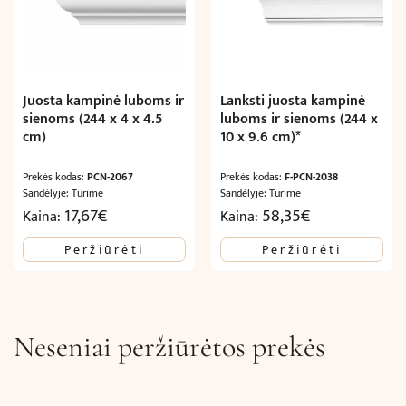
Juosta kampinė luboms ir
Lanksti juosta kampinė
sienoms (244 x 4 x 4.5
luboms ir sienoms (244 x
cm)
10 x 9.6 cm)*
Prekės kodas:
PCN-2067
Prekės kodas:
F-PCN-2038
Sandėlyje: Turime
Sandėlyje: Turime
17,67
€
58,35
€
Kaina:
Kaina:
Peržiūrėti
Peržiūrėti
Neseniai peržiūrėtos prekės