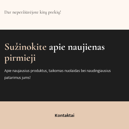
Dar neperžiūrėjote kitų prekių!
Sužinokite
apie naujienas
pirmieji
Apie naujausius produktus, taikomas nuolaidas bei naudingiausius
patarimus jums!
Kontaktai