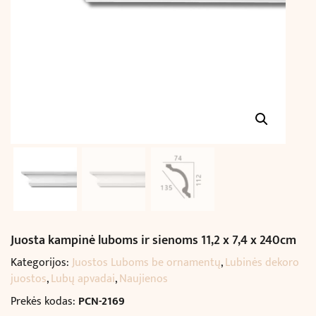
Juosta kampinė luboms ir sienoms 11,2 x 7,4 x 240cm
Kategorijos:
Juostos Luboms be ornamentų
,
Lubinės dekoro
juostos
,
Lubų apvadai
,
Naujienos
Prekės kodas:
PCN-2169