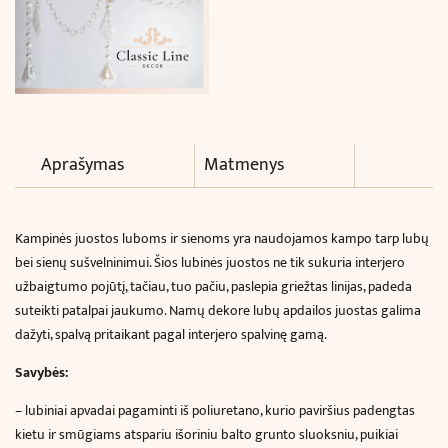
Aprašymas
Matmenys
Kampinės juostos luboms ir sienoms
yra naudojamos kampo tarp lubų
bei sienų sušvelninimui. Šios lubinės juostos ne tik sukuria interjero
užbaigtumo pojūtį, tačiau, tuo pačiu, paslepia griežtas linijas, padeda
suteikti patalpai jaukumo. Namų dekore lubų apdailos juostas galima
dažyti, spalvą pritaikant pagal interjero spalvinę gamą.
Savybės:
– lubiniai apvadai pagaminti iš poliuretano, kurio paviršius padengtas
kietu ir smūgiams atspariu išoriniu balto grunto sluoksniu, puikiai