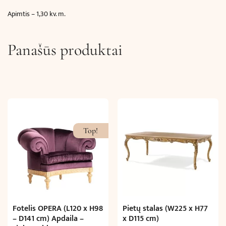
Apimtis – 1,30 kv. m.
Panašūs produktai
Top!
Fotelis OPERA (L120 x H98
Pietų stalas (W225 x H77
– D141 cm) Apdaila –
x D115 cm)