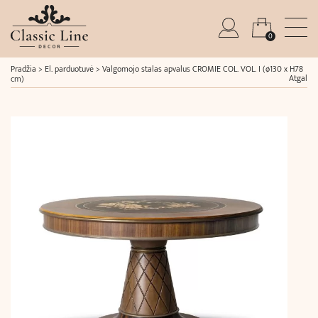
0
Pradžia
>
El. parduotuvė
>
Valgomojo stalas apvalus CROMIE COL. VOL. I (ø130 x H78
Atgal
cm)