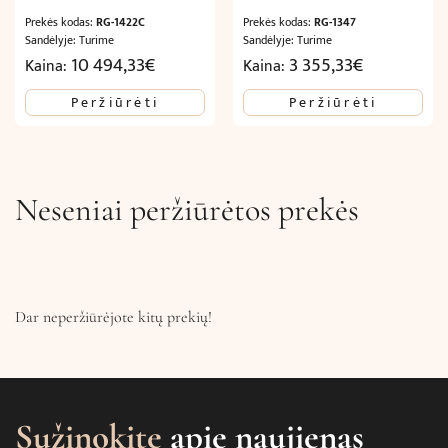
Prekės kodas:
RG-1422C
Prekės kodas:
RG-1347
Sandėlyje: Turime
Sandėlyje: Turime
10 494,33
€
3 355,33
€
Kaina:
Kaina:
Peržiūrėti
Peržiūrėti
Neseniai peržiūrėtos prekės
Dar neperžiūrėjote kitų prekių!
Sužinokite
apie naujienas