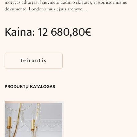
motyvas atkurtas iš siuvinėto audinio skiautės, rastos istoriniame
dokumente, Londono muziejaus archyve.…
Kaina:
12 680,80
€
Teirautis
PRODUKTŲ KATALOGAS