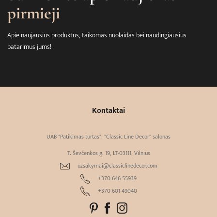
pirmieji
Apie naujausius produktus, taikomas nuolaidas bei naudingiausius
patarimus jums!
Kontaktai
UAB "Patikimas turtas". "Classic Line Decor" salonas
T. Ševčenkos g. 19, LT-03111, Vilnius
uzsakymai@classiclinedecor.com
+370 646 55939
+370 601 49040