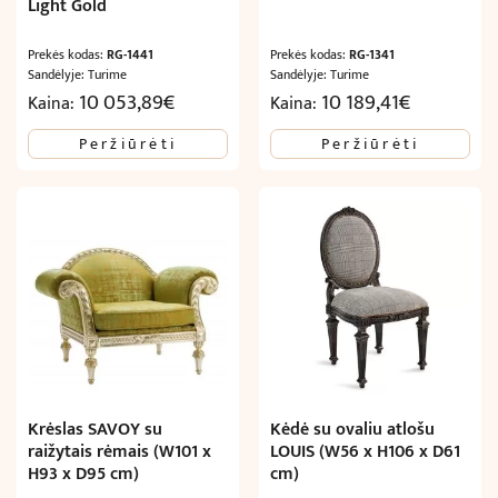
Light Gold
Prekės kodas:
RG-1441
Prekės kodas:
RG-1341
Sandėlyje: Turime
Sandėlyje: Turime
10 053,89
€
10 189,41
€
Kaina:
Kaina:
Peržiūrėti
Peržiūrėti
Krėslas SAVOY su
Kėdė su ovaliu atlošu
raižytais rėmais (W101 x
LOUIS (W56 x H106 x D61
H93 x D95 cm)
cm)