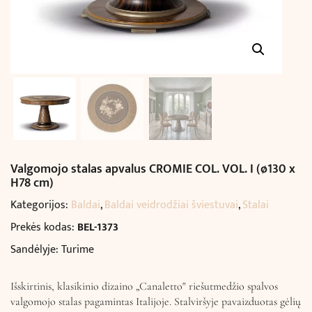
Valgomojo stalas apvalus CROMIE COL. VOL. I (ø130 x
H78 cm)
Kategorijos:
Baldai
,
Baldai veidrodžiai šviestuvai
,
Stalai
Prekės kodas:
BEL-1373
Sandėlyje: Turime
Išskirtinis, klasikinio dizaino „Canaletto" riešutmedžio spalvos
valgomojo stalas pagamintas Italijoje. Stalviršyje pavaizduotas gėlių