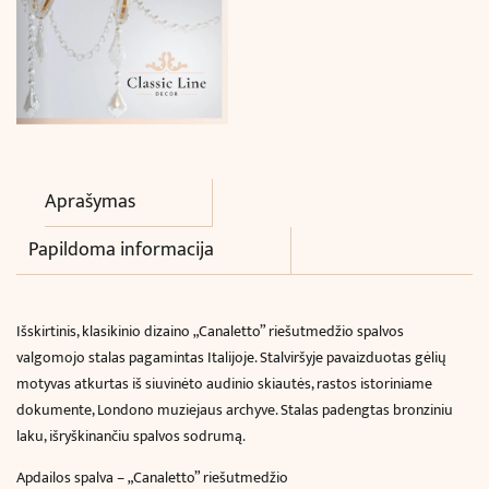
Aprašymas
Papildoma informacija
Išskirtinis, klasikinio dizaino „Canaletto” riešutmedžio spalvos
valgomojo stalas pagamintas Italijoje. Stalviršyje pavaizduotas gėlių
motyvas atkurtas iš siuvinėto audinio skiautės, rastos istoriniame
dokumente, Londono muziejaus archyve. Stalas padengtas bronziniu
laku, išryškinančiu spalvos sodrumą.
Apdailos spalva – „Canaletto” riešutmedžio