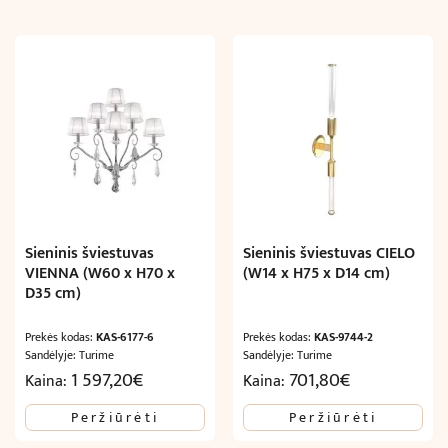
Sieninis šviestuvas
Sieninis šviestuvas CIELO
VIENNA (W60 x H70 x
(W14 x H75 x D14 cm)
D35 cm)
Prekės kodas:
KAS-6177-6
Prekės kodas:
KAS-9744-2
Sandėlyje: Turime
Sandėlyje: Turime
1 597,20
€
701,80
€
Kaina:
Kaina:
Peržiūrėti
Peržiūrėti