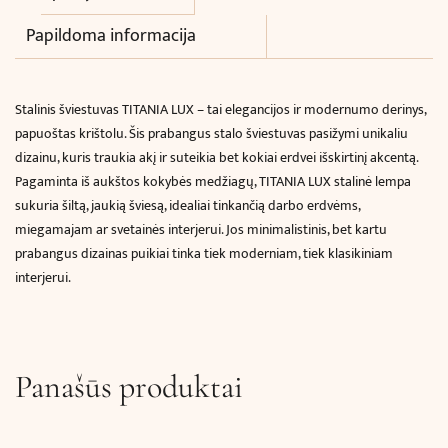
Papildoma informacija
Stalinis šviestuvas TITANIA LUX – tai elegancijos ir modernumo derinys,
papuoštas krištolu. Šis prabangus stalo šviestuvas pasižymi unikaliu
dizainu, kuris traukia akį ir suteikia bet kokiai erdvei išskirtinį akcentą.
Pagaminta iš aukštos kokybės medžiagų, TITANIA LUX stalinė lempa
sukuria šiltą, jaukią šviesą, idealiai tinkančią darbo erdvėms,
miegamajam ar svetainės interjerui. Jos minimalistinis, bet kartu
prabangus dizainas puikiai tinka tiek moderniam, tiek klasikiniam
interjerui.
Panašūs produktai