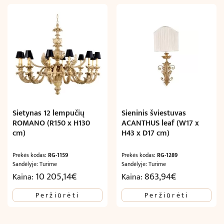
Sietynas 12 lempučių
Sieninis šviestuvas
ROMANO (R150 x H130
ACANTHUS leaf (W17 x
cm)
H43 x D17 cm)
Prekės kodas:
RG-1159
Prekės kodas:
RG-1289
Sandėlyje: Turime
Sandėlyje: Turime
10 205,14
€
863,94
€
Kaina:
Kaina:
Peržiūrėti
Peržiūrėti