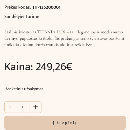
Prekės kodas:
TIT-135200001
Sandėlyje: Turime
Stalinis šviestuvas TITANIA LUX – tai elegancijos ir modernumo
derinys, papuoštas krištolu. Šis prabangus stalo šviestuvas pasižymi
unikaliu dizainu, kuris traukia akį ir suteikia bet…
Kaina:
249,26
€
Išankstinis užsakymas
-
+
produkto
kiekis:
Stalinis
Į krepšelį
šviestuvas
TITANIA