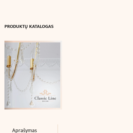
LUX
(Ø20
x
PRODUKTŲ KATALOGAS
H30
cm)
Aprašymas