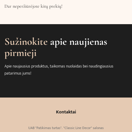
Dar neperžiūrėjote kitų prekių!
Sužinokite
apie naujienas
pirmieji
Apie naujausius produktus, taikomas nuolaidas bei naudingiausius
patarimus jums!
Kontaktai
UAB "Patikimas turtas". "Classic Line Decor" salonas