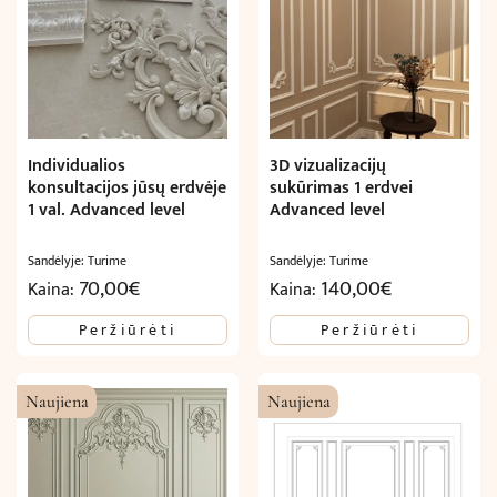
Individualios
3D vizualizacijų
konsultacijos jūsų erdvėje
sukūrimas 1 erdvei
1 val. Advanced level
Advanced level
Sandėlyje: Turime
Sandėlyje: Turime
70,00
€
140,00
€
Kaina:
Kaina:
Peržiūrėti
Peržiūrėti
Naujiena
Naujiena