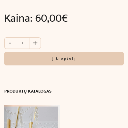
Kaina:
60,00
€
-
+
produkto
kiekis:
Individualios
Į krepšelį
konsultacijos
jūsų
erdvėje
1
val.
PRODUKTŲ KATALOGAS
Economic
level