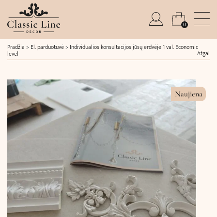
0
Pradžia
>
El. parduotuvė
>
Individualios konsultacijos jūsų erdvėje 1 val. Economic
Atgal
level
Naujiena