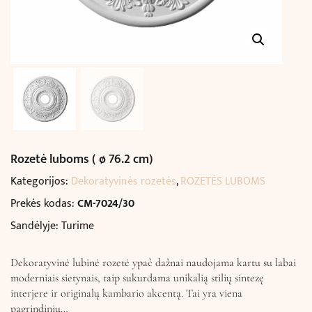
Rozetė luboms ( ø 76.2 cm)
Kategorijos:
Dekoratyvinės rozetės
,
ROZETĖS LUBOMS
Prekės kodas:
CM-7024/30
Sandėlyje: Turime
Dekoratyvinė lubinė rozetė ypač dažnai naudojama kartu su labai
moderniais sietynais, taip sukurdama unikalią stilių sintezę
interjere ir originalų kambario akcentą. Tai yra viena
pagrindinių…