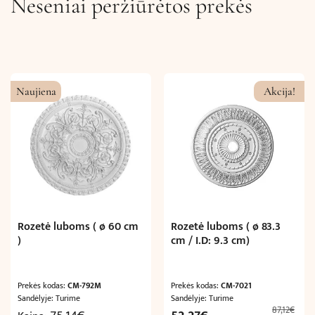
Neseniai peržiūrėtos prekės
Naujiena
Akcija!
Rozetė luboms ( ø 60 cm
Rozetė luboms ( ø 83.3
)
cm / I.D: 9.3 cm)
Prekės kodas:
CM-792M
Prekės kodas:
CM-7021
Sandėlyje: Turime
Sandėlyje: Turime
87,12
€
Original
Current