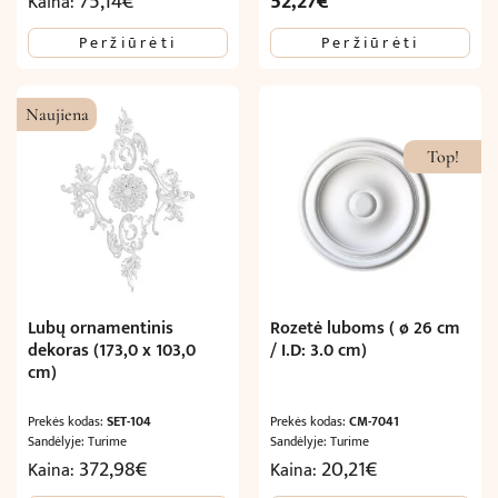
75,14
€
52,27
€
Kaina:
price
price
Peržiūrėti
Peržiūrėti
was:
is:
87,12€.
52,27€.
Naujiena
Top!
Lubų ornamentinis
Rozetė luboms ( ø 26 cm
dekoras (173,0 x 103,0
/ I.D: 3.0 cm)
cm)
Prekės kodas:
SET-104
Prekės kodas:
CM-7041
Sandėlyje: Turime
Sandėlyje: Turime
372,98
€
20,21
€
Kaina:
Kaina: