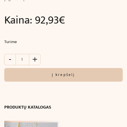
Kaina:
92,93
€
Turime
-
+
produkto
kiekis:
Rozetė
Į krepšelį
luboms
(
ø
76.2
cm)
PRODUKTŲ KATALOGAS