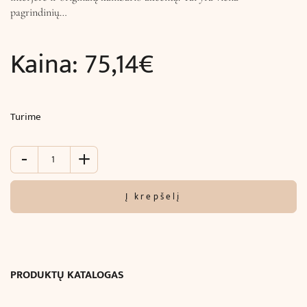
pagrindinių…
Kaina:
75,14
€
Turime
-
+
produkto
kiekis:
Rozetė
Į krepšelį
luboms
(
ø
60
cm
PRODUKTŲ KATALOGAS
)