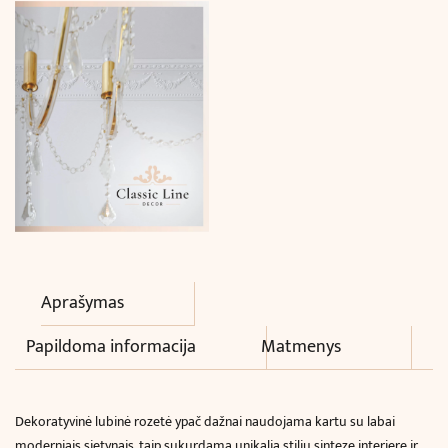
Aprašymas
Papildoma informacija
Matmenys
Dekoratyvinė lubinė rozetė ypač dažnai naudojama kartu su labai
moderniais sietynais, taip
sukurdama unikalią stilių sintezę interjere ir