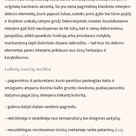
originalų kambario akcentą. Tai yra viena pagrindinių klasikinio interjero
dekoro elementų, kuris papuoš lubas, suteiks joms gylio bei tūrio pojūtį
ir išryškins unikalų sietyno grožį. Dekoratyvinės rozetės šiuolaikiniame
interjere gali būti naudojamas ne tik lubų, bet ir sienų dekoravimui,
pavyzdžiui, atlikti paveikslo funkciją arba įmontavus rodyklių
mechanizmą tapti išskirtinio dizaino laikrodžiu – tad kuo šis dekoro
elementas pavirs interjere, priklauso nuo Jūsų fantazijos ir
kūrybiškumo.
:
Lubinių rozečių savybės
–
pagamintos iš poliuretano, kurio paviršius padengtas kietu ir
smūgiams atspariu išoriniu balto grunto sluoksniu, puikiai paruoštu
dažymui pagal Jūsų interjerui tinkantį koloritą.
– galima dažyti dažais vandens pagrindu.
– netrūkinėja ir neskilinėja nuo temperatūrų bei drėgmės pokyčių.
– nesudėtingas montavimas (mūsų svetainėje rasite patarimų,
kaip