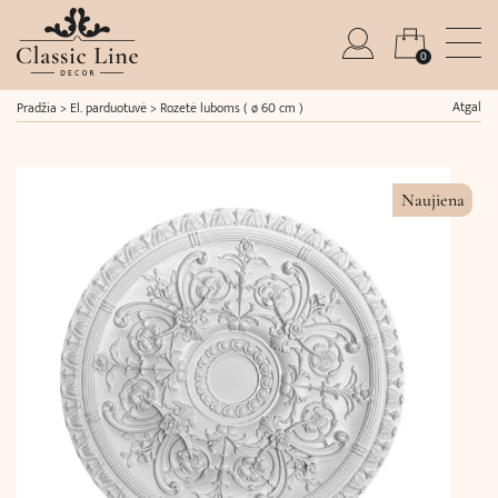
0
Atgal
Pradžia
>
El. parduotuvė
>
Rozetė luboms ( ø 60 cm )
Naujiena