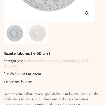
Rozetė luboms ( ø 60 cm )
Kategorijos:
Dekoratyvinės rozetės
,
Naujienos
,
ROZETĖS
LUBOMS
Prekės kodas:
CM-792M
Sandėlyje: Turime
Dekoratyvinė lubinė rozetė ypač dažnai naudojama kartu su labai
moderniais sietynais, taip sukurdama unikalią stilių sintezę
interjere ir originalų kambario akcentą. Tai yra viena