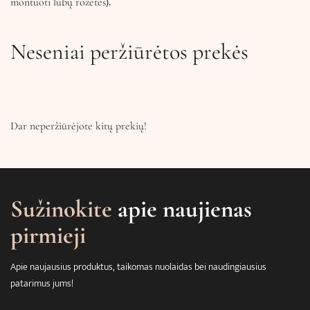
).
montuoti lubų rozetes
Neseniai peržiūrėtos prekės
Dar neperžiūrėjote kitų prekių!
Sužinokite
apie naujienas
pirmieji
Apie naujausius produktus, taikomas nuolaidas bei naudingiausius
patarimus jums!