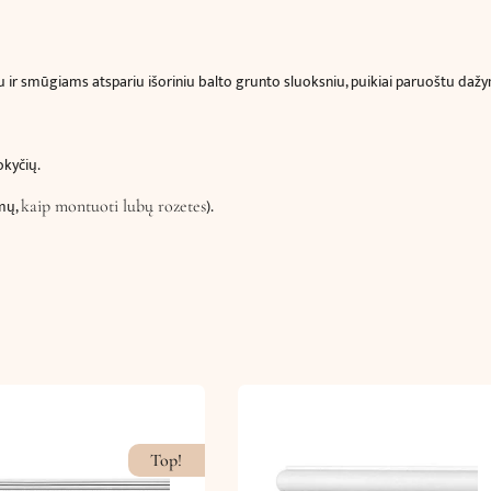
 ir smūgiams atspariu išoriniu balto grunto sluoksniu, puikiai paruoštu dažymu
okyčių.
imų,
).
kaip montuoti lubų rozetes
Top!