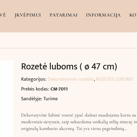
VĖ
ĮKVĖPIMUI
PATARIMAI
INFORMACIJA
KO
Rozetė luboms ( ø 47 cm)
Kategorijos:
Dekoratyvinės rozetės
,
ROZETĖS LUBOMS
Prekės kodas:
CM-7011
Sandėlyje: Turime
Dekoratyvinė lubinė rozetė ypač dažnai naudojama kartu su 
moderniais sietynais, taip sukurdama unikalią stilių sintezę in
originalų kambario akcentą. Tai yra viena pagrindinių…