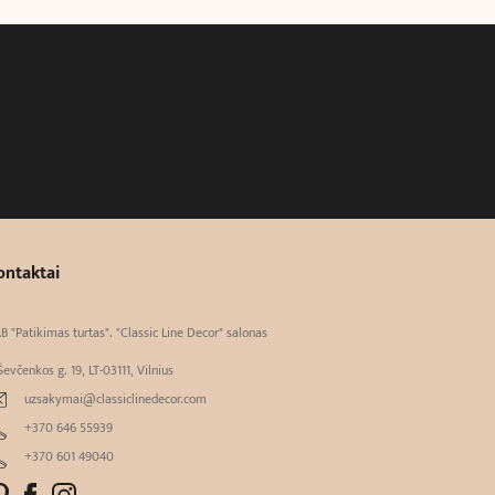
ontaktai
B "Patikimas turtas". "Classic Line Decor" salonas
Ševčenkos g. 19, LT-03111, Vilnius
uzsakymai@classiclinedecor.com
+370 646 55939
+370 601 49040