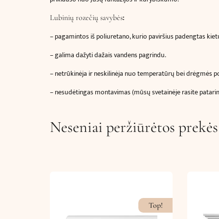
:
Lubinių rozečių savybės
–
pagamintos iš poliuretano, kurio paviršius padengtas kietu
– galima dažyti dažais vandens pagrindu.
– netrūkinėja ir neskilinėja nuo temperatūrų bei drėgmės p
– nesudėtingas montavimas (mūsų svetainėje rasite patar
Neseniai peržiūrėtos prekės
Top!