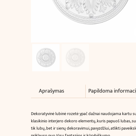
Aprašymas
Papildoma informaci
Dekoratyvinė lubinė rozetė ypač dažnai naudojama kartu su 
klasikinio interjero dekoro elementų, kuris papuoš lubas, sut
tik lubų, bet ir sienų dekoravimui, pavyzdžiui, atlikti pavei
priklauso nuo Jūsų fantazijos ir kūrybiškumo.