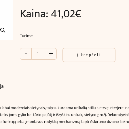
Kaina:
41,02
€
Turime
-
+
produkto
Į krepšelį
kiekis:
Rozetė
luboms
(
ø
ja
47
cm)
labai moderniais sietynais, taip
sukurdama unikalią stilių sintezę interjere ir
eiks joms gylio bei tūrio pojūtį ir išryškins unikalų sietyno grožį. Dekoratyvi
kslo funkciją arba įmontavus rodyklių mechanizmą tapti išskirtinio dizaino laikr