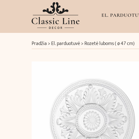
EL. PARDUOTU
Pradžia
>
El. parduotuvė
>
Rozetė luboms ( ø 47 cm)