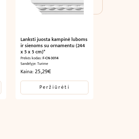
Lanksti juosta kampinė luboms
ir sienoms su ornamentu (244
x 5 x 5 cm)*
Prekės kodas:
F-CN-3014
Sandėlyje: Turime
25,29
€
Kaina:
Peržiūrėti