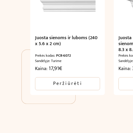
Juosta sienoms ir luboms (240
Juosta
x 5.6 x 2 cm)
sienom
8.3 x 8
Prekės kodas:
PCR-6072
Prekės k
Sandėlyje: Turime
Sandėlyje
17,91
€
Kaina:
Kaina:
Peržiūrėti