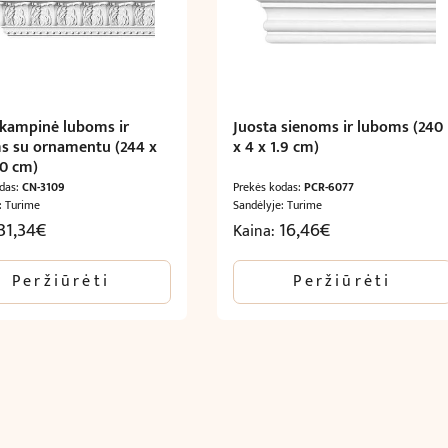
 kampinė luboms ir
Juosta sienoms ir luboms (240
s su ornamentu (244 x
x 4 x 1.9 cm)
.0 cm)
odas:
CN-3109
Prekės kodas:
PCR-6077
: Turime
Sandėlyje: Turime
31,34
€
16,46
€
Kaina:
Peržiūrėti
Peržiūrėti