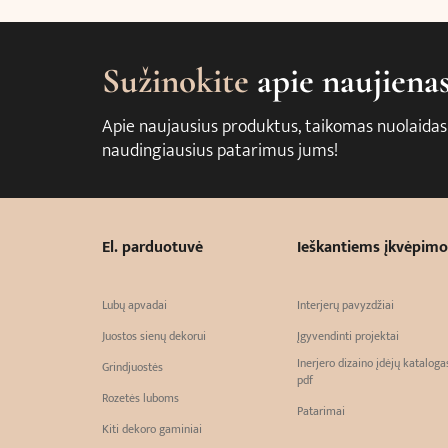
Sužinokite
apie naujiena
Apie naujausius produktus, taikomas nuolaidas
naudingiausius patarimus jums!
El. parduotuvė
Ieškantiems įkvėpimo
Lubų apvadai
Interjerų pavyzdžiai
Juostos sienų dekorui
Įgyvendinti projektai
Inerjero dizaino įdėjų kataloga
Grindjuostės
pdf
Rozetės luboms
Patarimai
Kiti dekoro gaminiai