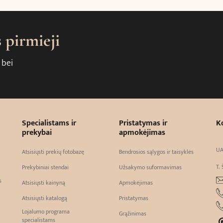
s
pirmieji
 bei
Specialistams ir
Pristatymas ir
K
prekybai
apmokėjimas
UA
Atsisiųsti prekių fotobazę
Bendrosios sąlygos ir taisyklės
T. 
Prekybiniai stendai
Užsakymo suformavimas
s
Atsisiųsti kainyną
Apmokėjimas
Atsisiųsti katalogą
Pristatymas
Lojalumo programa
Grąžinimas
specialistams