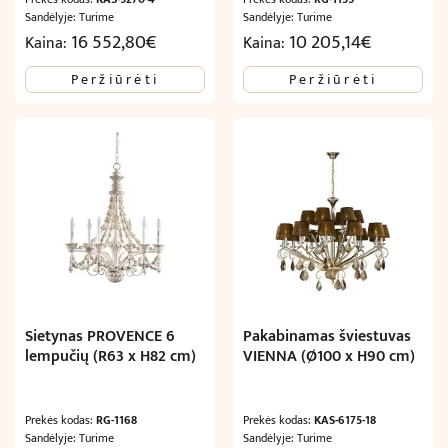
Sandėlyje: Turime
Sandėlyje: Turime
16 552,80
€
10 205,14
€
Kaina:
Kaina:
Peržiūrėti
Peržiūrėti
Sietynas PROVENCE 6
Pakabinamas šviestuvas
lempučių (R63 x H82 cm)
VIENNA (Ø100 x H90 cm)
Prekės kodas:
RG-1168
Prekės kodas:
KAS-6175-18
Sandėlyje: Turime
Sandėlyje: Turime