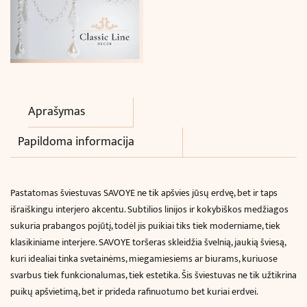
Aprašymas
Papildoma informacija
Pastatomas šviestuvas SAVOYE ne tik apšvies jūsų erdvę, bet ir taps
išraiškingu interjero akcentu. Subtilios linijos ir kokybiškos medžiagos
sukuria prabangos pojūtį, todėl jis puikiai tiks tiek moderniame, tiek
klasikiniame interjere. SAVOYE toršeras skleidžia švelnią, jaukią šviesą,
kuri idealiai tinka svetainėms, miegamiesiems ar biurams, kuriuose
svarbus tiek funkcionalumas, tiek estetika. Šis šviestuvas ne tik užtikrina
puikų apšvietimą, bet ir prideda rafinuotumo bet kuriai erdvei.