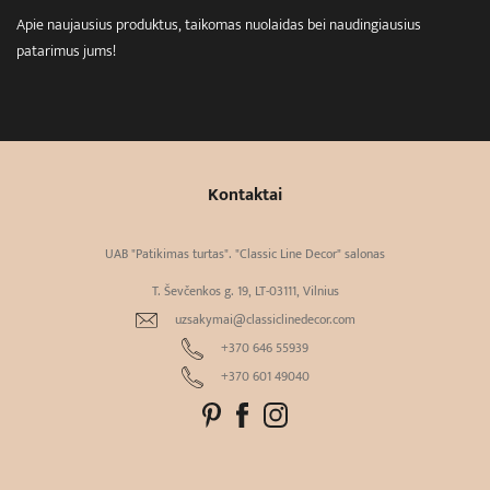
Apie naujausius produktus, taikomas nuolaidas bei naudingiausius
patarimus jums!
Kontaktai
UAB "Patikimas turtas". "Classic Line Decor" salonas
T. Ševčenkos g. 19, LT-03111, Vilnius
uzsakymai@classiclinedecor.com
+370 646 55939
+370 601 49040