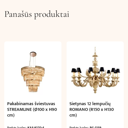
Panašūs produktai
Pakabinamas šviestuvas
Sietynas 12 lempučių
STREAMLINE (Ø100 x H90
ROMANO (R150 x H130
cm)
cm)
Prekės kodas:
KAS-9270-4
Prekės kodas:
RG-1159