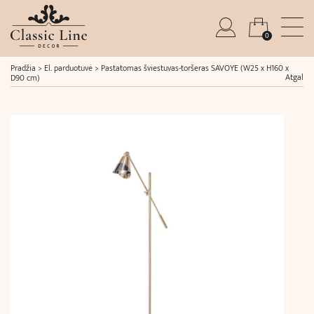
0
Pradžia
>
El. parduotuvė
>
Pastatomas šviestuvas-toršeras SAVOYE (W25 x H160 x
Atgal
D90 cm)