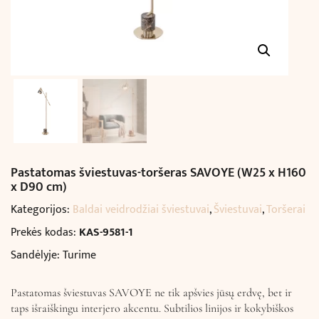
Pastatomas šviestuvas-toršeras SAVOYE (W25 x H160
x D90 cm)
Kategorijos:
Baldai veidrodžiai šviestuvai
,
Šviestuvai
,
Toršerai
Prekės kodas:
KAS-9581-1
Sandėlyje: Turime
Pastatomas šviestuvas SAVOYE ne tik apšvies jūsų erdvę, bet ir
taps išraiškingu interjero akcentu. Subtilios linijos ir kokybiškos