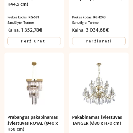
H44.5 cm)
Prekės kodas:
RG-581
Prekės kodas:
RG-1243
Sandėlyje: Turime
Sandėlyje: Turime
1 352,78
€
3 034,68
€
Kaina:
Kaina:
Peržiūrėti
Peržiūrėti
Prabangus pakabinamas
Pakabinamas šviestuvas
šviestuvas ROYAL (Ø40 x
TANGER (Ø80 x H70 cm)
H56 cm)