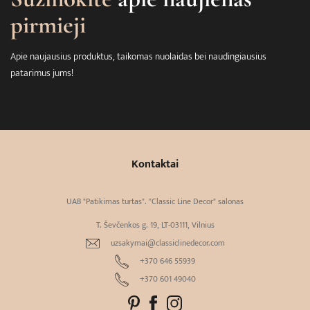
pirmieji
Apie naujausius produktus, taikomas nuolaidas bei naudingiausius
patarimus jums!
Kontaktai
UAB "Patikimas turtas". "Classic Line Decor" salonas
T. Ševčenkos g. 19, LT-03111, Vilnius
uzsakymai@classiclinedecor.com
+370 646 55939
+370 601 49040