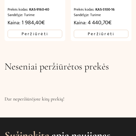
Prekės kodas:
KAS-9160-40
Prekės kodas:
KAS-5100-16
Sandėlyje: Turime
Sandėlyje: Turime
1 984,40
€
4 440,70
€
Kaina:
Kaina:
Peržiūrėti
Peržiūrėti
Neseniai peržiūrėtos prekės
Dar neperžiūrėjote kitų prekių!
Sužinokite
apie naujienas