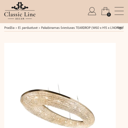
0
Atgal
Pradžia
>
El. parduotuvė
>
Pakabinamas šviestuvas TEARDROP (W60 x H15 x L140 cm)