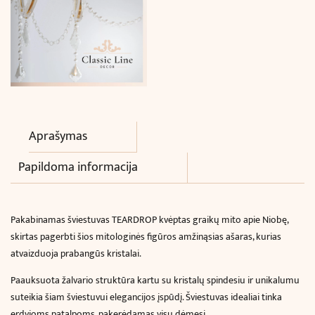
Aprašymas
Papildoma informacija
Pakabinamas šviestuvas TEARDROP kvėptas graikų mito apie Niobę,
skirtas pagerbti šios mitologinės figūros amžinąsias ašaras, kurias
atvaizduoja prabangūs kristalai.
Paauksuota žalvario struktūra kartu su kristalų spindesiu ir unikalumu
suteikia šiam šviestuvui elegancijos įspūdį. Šviestuvas idealiai tinka
erdvioms patalpoms, pakerėdamas visų dėmesį.