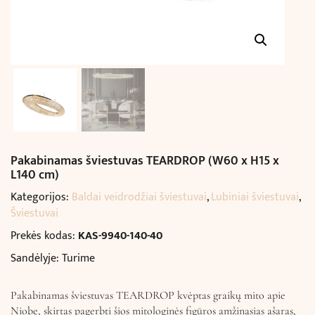
Pakabinamas šviestuvas TEARDROP (W60 x H15 x
L140 cm)
Kategorijos:
Baldai veidrodžiai šviestuvai
,
Lubiniai šviestuvai
,
Šviestuvai
Prekės kodas:
KAS-9940-140-40
Sandėlyje: Turime
Pakabinamas šviestuvas TEARDROP kvėptas graikų mito apie
Niobę, skirtas pagerbti šios mitologinės figūros amžinąsias ašaras,