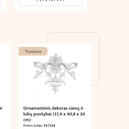
Naujiena
ir
Ornamentinis dekoras sienų ir
lubų puošybai (37,4 x 40,8 x 30
cm)
Prekės kodas:
FS-7224