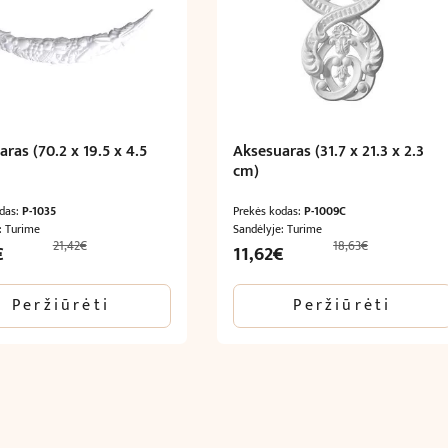
ras (70.2 x 19.5 x 4.5
Aksesuaras (31.7 x 21.3 x 2.3
cm)
odas:
P-1035
Prekės kodas:
P-1009C
: Turime
Sandėlyje: Turime
21,42
€
18,63
€
l
Current
Original
Current
€
11,62
€
price
price
price
is:
was:
is:
Peržiūrėti
Peržiūrėti
12,85€.
18,63€.
11,62€.