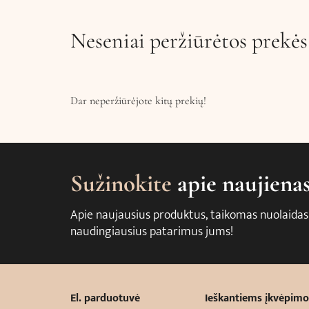
Neseniai peržiūrėtos prekės
Dar neperžiūrėjote kitų prekių!
Sužinokite
apie naujiena
Apie naujausius produktus, taikomas nuolaidas
naudingiausius patarimus jums!
El. parduotuvė
Ieškantiems įkvėpimo