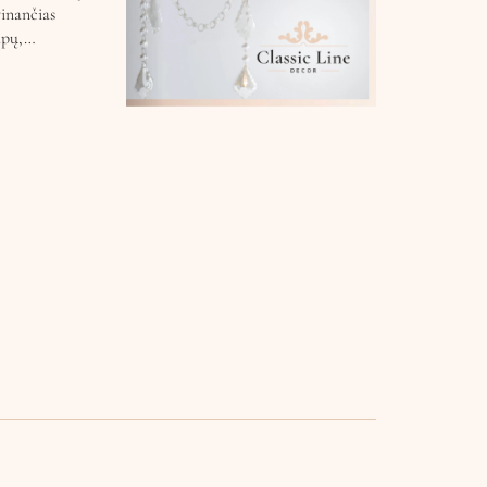
vinančias
lapų,…