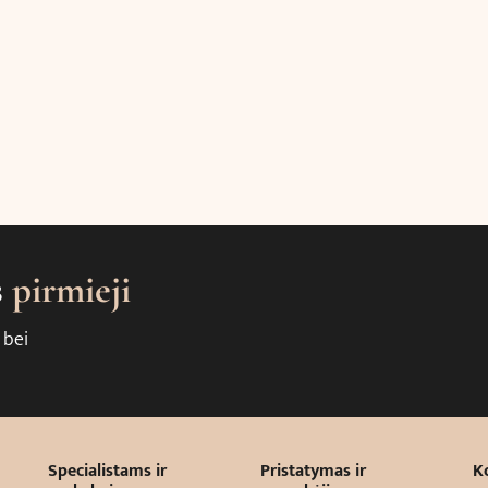
s
pirmieji
 bei
Specialistams ir
Pristatymas ir
K