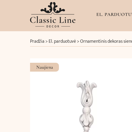
EL. PARDUOTU
Pradžia
>
El. parduotuvė
>
Ornamentinis dekoras sienų 
Naujiena