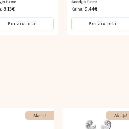
yje: Turime
Sandėlyje: Turime
8,13
€
9,44
€
a:
Kaina:
Peržiūrėti
Peržiūrėti
Akcija!
Akcija!