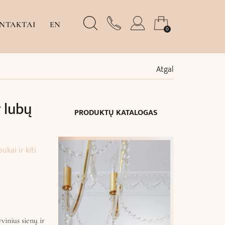
NTAKTAI
EN
0
Atgal
 lubų
PRODUKTŲ KATALOGAS
kai ir kiti
vinius sienų ir