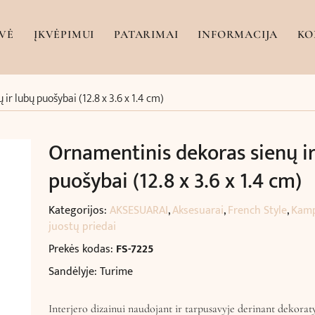
VĖ
ĮKVĖPIMUI
PATARIMAI
INFORMACIJA
KO
ir lubų puošybai (12.8 x 3.6 x 1.4 cm)
Ornamentinis dekoras sienų ir
puošybai (12.8 x 3.6 x 1.4 cm)
Kategorijos:
AKSESUARAI
,
Aksesuarai
,
French Style
,
Kampu
juostų priedai
Prekės kodas:
FS-7225
Sandėlyje: Turime
Interjero dizainui naudojant ir tarpusavyje derinant dekoraty