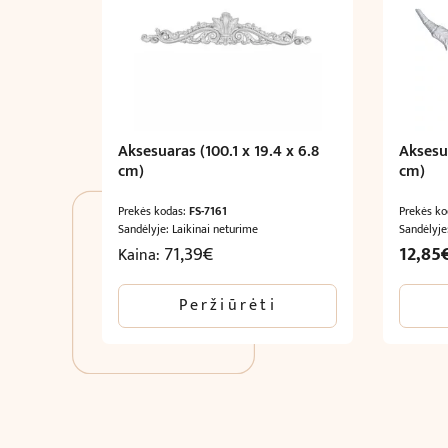
Aksesuaras (100.1 x 19.4 x 6.8
Aksesua
cm)
cm)
Prekės kodas:
FS-7161
Prekės k
Sandėlyje: Laikinai neturime
Sandėlyje
Origina
71,39
€
12,85
Kaina:
price
was:
Peržiūrėti
21,42€.