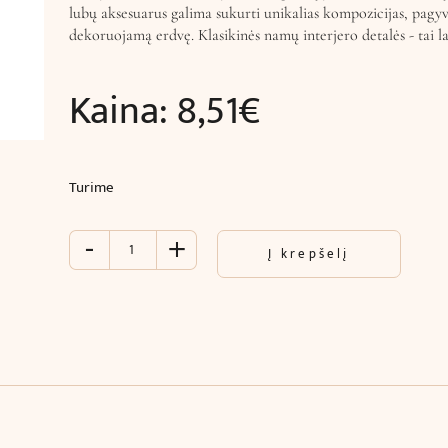
lubų aksesuarus galima sukurti unikalias kompozicijas, pagy
dekoruojamą erdvę. Klasikinės namų interjero detalės - tai 
Kaina:
8,51
€
Turime
-
+
produkto
Į krepšelį
kiekis:
Ornamentinis
dekoras
sienų
ir
lubų
puošybai
(12.8
x