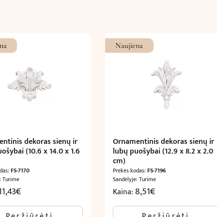
3.6
x
1.4
cm)
na
Naujiena
ntinis dekoras sienų ir
Ornamentinis dekoras sienų ir
ošybai (10.6 x 14.0 x 1.6
lubų puošybai (12.9 x 8.2 x 2.0
cm)
odas:
FS-7170
Prekės kodas:
FS-7196
: Turime
Sandėlyje: Turime
11,43
€
8,51
€
Kaina:
Peržiūrėti
Peržiūrėti