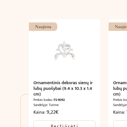
Naujiena
Naujie
Ornamentinis dekoras sienų ir
Orname
lubų puošybai (9.4 x 10.3 x 1.4
lubų pu
cm)
cm)
Prekės kodas:
FS-9092
Prekės k
Sandėlyje: Turime
Sandėlyje
9,22
€
Kaina:
Kaina:
Peržiūrėti