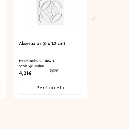
Aksesuaras (6 x 1.2 cm)
Prekės kodas:
CR-5057-3
Sandėlyje: Turime
7,02
€
Original
Current
4,21
€
price
price
was:
is:
Peržiūrėti
7,02€.
4,21€.