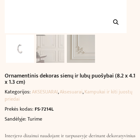
Ornamentinis dekoras sienų ir lubų puošybai (8.2 x 4.1
x 1.3 cm)
Kategorijos:
AKSESUARAI
,
Aksesuarai
,
Kampukai ir kiti juostų
priedai
Prekės kodas:
FS-7214L
Sandėlyje: Turime
Interjero dizainui naudojant ir tarpusavyje derinant dekoratyvinius