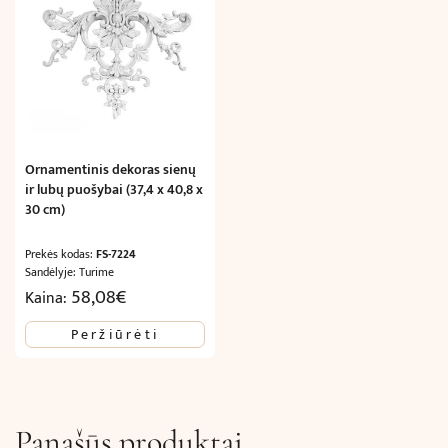
Ornamentinis dekoras sienų
ir lubų puošybai (37,4 x 40,8 x
30 cm)
Prekės kodas:
FS-7224
Sandėlyje: Turime
58,08
€
Kaina:
Peržiūrėti
Panašūs produktai