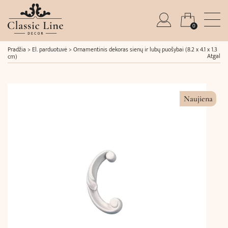
0
Pradžia
>
El. parduotuvė
>
Ornamentinis dekoras sienų ir lubų puošybai (8.2 x 4.1 x 1.3
Atgal
cm)
Naujiena