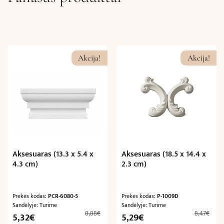
Akcija!
Akcija!
Aksesuaras (13.3 x 5.4 x
Aksesuaras (18.5 x 14.4 x
4.3 cm)
2.3 cm)
Prekės kodas:
PCR-6080-5
Prekės kodas:
P-1009D
Sandėlyje: Turime
Sandėlyje: Turime
8,88
€
8,47
€
Original
Current
Original
Current
5,32
€
5,29
€