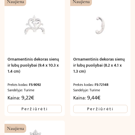
Naujiena
Naujiena
Ornamentinis dekoras sienų
Ornamentinis dekoras sienų
ir lubų puošybai (9.4 x 10.3 x
ir lubų puošybai (8.2 x 4.1 x
1.4 cm)
1.3 cm)
Prekės kodas:
FS-9092
Prekės kodas:
FS-7214R
Sandėlyje: Turime
Sandėlyje: Turime
9,22
€
9,44
€
Kaina:
Kaina:
Peržiūrėti
Peržiūrėti
Naujiena