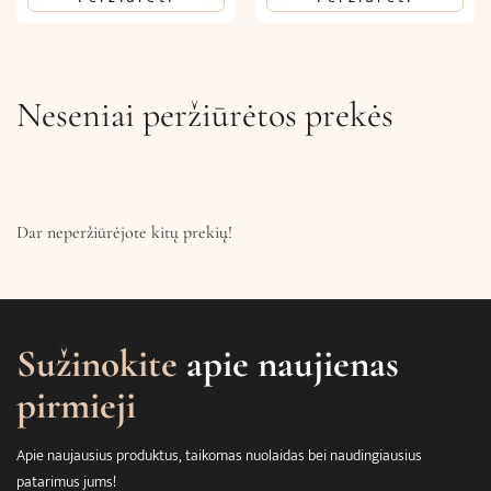
was:
is:
was:
is:
20,57€.
12,34€.
15,54€.
9,32€.
Neseniai peržiūrėtos prekės
Dar neperžiūrėjote kitų prekių!
Sužinokite
apie naujienas
pirmieji
Apie naujausius produktus, taikomas nuolaidas bei naudingiausius
patarimus jums!