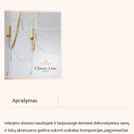
x
4.1
x
1.3
cm)
Aprašymas
Interjero dizainui naudojant ir tarpusavyje derinant dekoratyvinius sienų
ir lubų aksesuarus galima sukurti unikalias kompozicijas, pagyvinančias