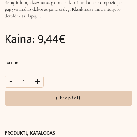
sienų ir lubų aksesuarus galima sukurti unikalias kompozicijas,
pagyvinančias dekoruojamą erdvę. Klasikinės namų interjero
detalės - tai lapų,…
Kaina:
9,44
€
Turime
-
+
produkto
kiekis:
Ornamentinis
Į krepšelį
dekoras
sienų
ir
lubų
puošybai
PRODUKTŲ KATALOGAS
(8.2