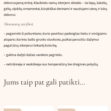
dekoruojamą erdvę. Klasikinės namų interjero detalės – tai lapų, šakelių,
gėlių, vijoklių ornamentai, kūrybiškai derinami ir naudojami sienų ir lubų
dekorui.
:
Aksesuarų savybės
–
pagaminti iš poliuretano, kurio paviršius padengtas kietu ir smūgiams
atspariu išoriniu balto grunto sluoksniu, puikiai paruoštu dažymui
pagal Jūsų interjerui tinkantį koloritą.
– galima dažyti dažais vandens pagrindu.
– netrūkinėja ir neskilinėja nuo temperatūrų bei drėgmės pokyčių.
Jums taip pat gali patikti…