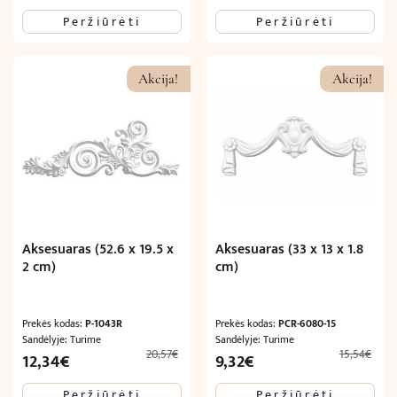
price
price
price
price
Peržiūrėti
Peržiūrėti
was:
is:
was:
is:
8,88€.
5,32€.
8,47€.
5,29€.
Akcija!
Akcija!
Aksesuaras (52.6 x 19.5 x
Aksesuaras (33 x 13 x 1.8
2 cm)
cm)
Prekės kodas:
P-1043R
Prekės kodas:
PCR-6080-15
Sandėlyje: Turime
Sandėlyje: Turime
20,57
€
15,54
€
Original
Current
Original
Current
12,34
€
9,32
€
price
price
price
price
Peržiūrėti
Peržiūrėti