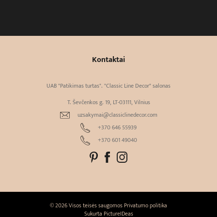
Kontaktai
UAB "Patikimas turtas". "Classic Line Decor" salonas
T. Ševčenkos g. 19, LT-03111, Vilnius
uzsakymai@classiclinedecor.com
+370 646 55939
+370 601 49040
© 2026 Visos teisės saugomos
Privatumo politika
Sukurta
PictureIDeas