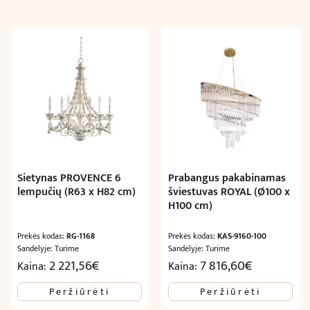
Sietynas PROVENCE 6
Prabangus pakabinamas
lempučių (R63 x H82 cm)
šviestuvas ROYAL (Ø100 x
H100 cm)
Prekės kodas:
RG-1168
Prekės kodas:
KAS-9160-100
Sandėlyje: Turime
Sandėlyje: Turime
2 221,56
€
7 816,60
€
Kaina:
Kaina:
Peržiūrėti
Peržiūrėti