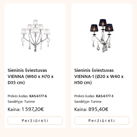
Sieninis šviestuvas
Sieninis šviestuvas
VIENNA (W60 x H70 x
VIENNA-1 (Ø20 x W40 x
D35 cm)
H50 cm)
Prekės kodas:
KAS-6177-6
Prekės kodas:
KAS-6177-3
Sandėlyje: Turime
Sandėlyje: Turime
1 597,20
€
895,40
€
Kaina:
Kaina:
Peržiūrėti
Peržiūrėti