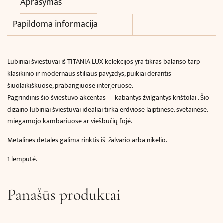
Aprašymas
Papildoma informacija
Lubiniai šviestuvai iš TITANIA LUX kolekcijos yra tikras balanso tarp
klasikinio ir modernaus stiliaus pavyzdys, puikiai derantis
šiuolaikiškuose, prabangiuose interjeruose.
Pagrindinis šio šviestuvo akcentas – kabantys žvilgantys krištolai . Šio
dizaino lubiniai šviestuvai idealiai tinka erdviose laiptinėse, svetainėse,
miegamojo kambariuose ar viešbučių fojė.
Metalines detales galima rinktis iš žalvario arba nikelio.
1 lemputė.
Panašūs produktai