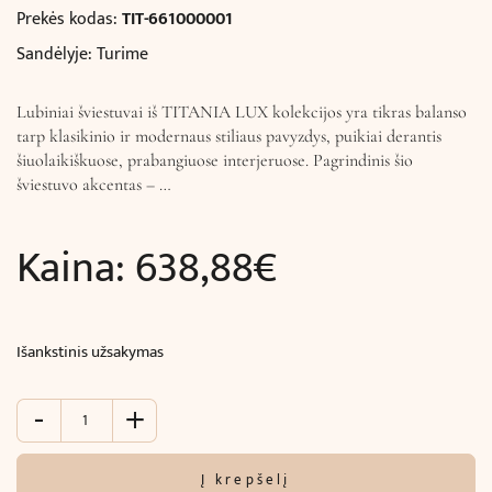
Prekės kodas:
TIT-661000001
Sandėlyje: Turime
Lubiniai šviestuvai iš TITANIA LUX kolekcijos yra tikras balanso
tarp klasikinio ir modernaus stiliaus pavyzdys, puikiai derantis
šiuolaikiškuose, prabangiuose interjeruose. Pagrindinis šio
šviestuvo akcentas – …
Kaina:
638,88
€
Išankstinis užsakymas
-
+
produkto
kiekis:
Lubinis
Į krepšelį
šviestuvas