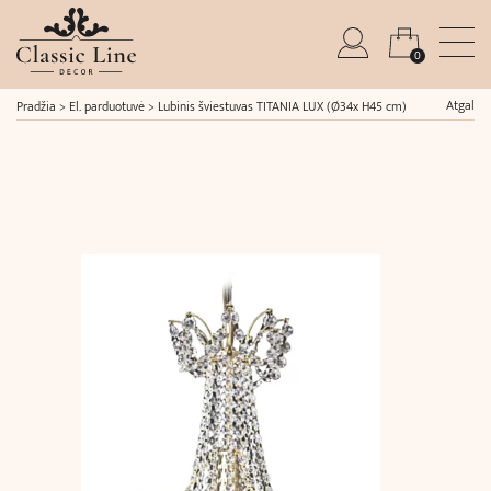
0
Atgal
Pradžia
>
El. parduotuvė
>
Lubinis šviestuvas TITANIA LUX (Ø34x H45 cm)