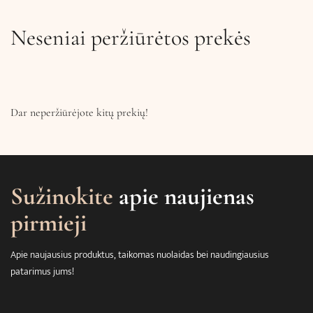
Neseniai peržiūrėtos prekės
Dar neperžiūrėjote kitų prekių!
Sužinokite
apie naujienas
pirmieji
Apie naujausius produktus, taikomas nuolaidas bei naudingiausius
patarimus jums!