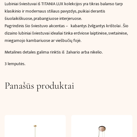
Lubiniai šviestuvai iš TITANIA LUX kolekcijos yra tikras balanso tarp
klasikinio ir modernaus stiliaus pavyzdys, puikiai derantis
šiuolaikiškuose, prabangiuose interjeruose.
Pagrindinis šio šviestuvo akcentas – kabantys žvilgantys krištolai . Šio
dizaino lubiniai šviestuvai idealiai tinka erdviose laiptinėse, svetainėse,
miegamojo kambariuose ar viešbučių fojė.
Metalines detales galima rinktis iš žalvario arba nikelio.
3 lemputės.
Panašūs produktai