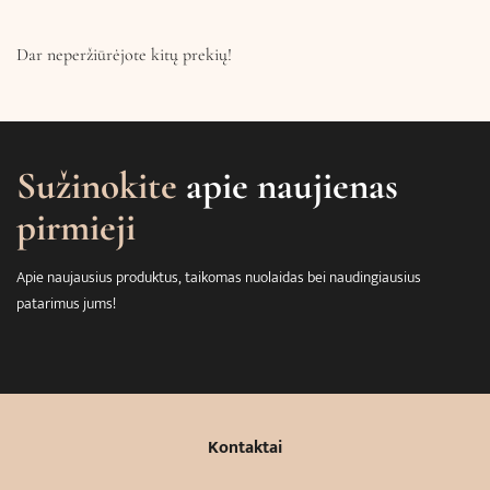
Dar neperžiūrėjote kitų prekių!
Sužinokite
apie naujienas
pirmieji
Apie naujausius produktus, taikomas nuolaidas bei naudingiausius
patarimus jums!
Kontaktai