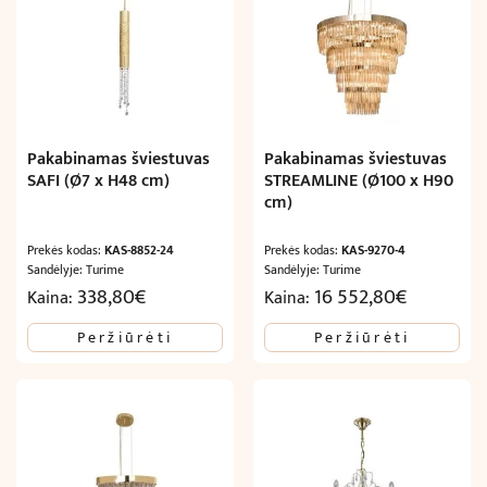
Pakabinamas šviestuvas
Pakabinamas šviestuvas
SAFI (Ø7 x H48 cm)
STREAMLINE (Ø100 x H90
cm)
Prekės kodas:
KAS-8852-24
Prekės kodas:
KAS-9270-4
Sandėlyje: Turime
Sandėlyje: Turime
338,80
€
16 552,80
€
Kaina:
Kaina:
Peržiūrėti
Peržiūrėti