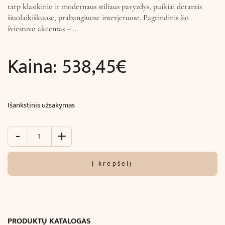
tarp klasikinio ir modernaus stiliaus pavyzdys, puikiai derantis
šiuolaikiškuose, prabangiuose interjeruose. Pagrindinis šio
šviestuvo akcentas – …
Kaina:
538,45
€
Išankstinis užsakymas
-
+
produkto
kiekis:
Lubinis
Į krepšelį
šviestuvas
TITANIA
LUX
(Ø30x
H30
PRODUKTŲ KATALOGAS
cm)