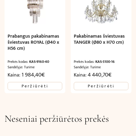
Prabangus pakabinamas
Pakabinamas šviestuvas
šviestuvas ROYAL (Ø40 x
TANGER (Ø80 x H70 cm)
H56 cm)
Prekės kodas:
KAS-9160-40
Prekės kodas:
KAS-5100-16
Sandėlyje: Turime
Sandėlyje: Turime
1 984,40
€
4 440,70
€
Kaina:
Kaina:
Peržiūrėti
Peržiūrėti
Neseniai peržiūrėtos prekės