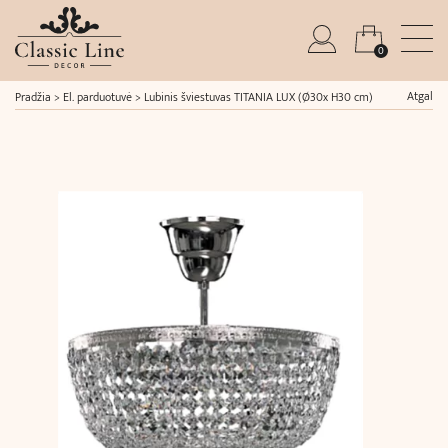
0
Atgal
Pradžia
>
El. parduotuvė
>
Lubinis šviestuvas TITANIA LUX (Ø30x H30 cm)