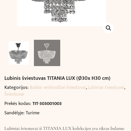
Lubinis šviestuvas TITANIA LUX (Ø30x H30 cm)
Kategorijos:
Baldai veidrodžiai šviestuvai
,
Lubiniai šviestuvai
,
Šviestuvai
Prekės kodas:
TIT-303001003
Sandėlyje: Turime
Lubiniai šviestuvai iš TITANIA LUX kolekcijos yra tikras balanso