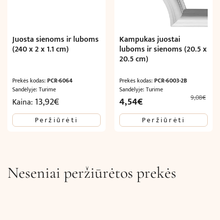
Juosta sienoms ir luboms
Kampukas juostai
(240 x 2 x 1.1 cm)
luboms ir sienoms (20.5 x
20.5 cm)
Prekės kodas:
PCR-6064
Prekės kodas:
PCR-6003-2B
Sandėlyje: Turime
Sandėlyje: Turime
9,08
€
Original
Current
13,92
€
4,54
€
Kaina:
price
price
Peržiūrėti
Peržiūrėti
was:
is:
9,08€.
4,54€.
Neseniai peržiūrėtos prekės