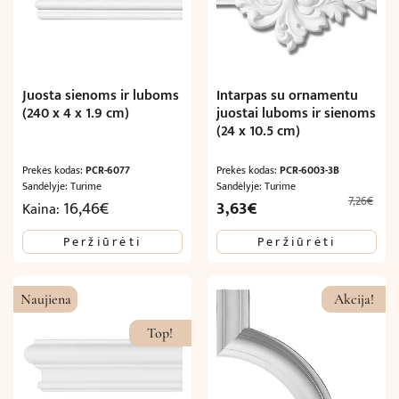
Juosta sienoms ir luboms
Intarpas su ornamentu
(240 x 4 x 1.9 cm)
juostai luboms ir sienoms
(24 x 10.5 cm)
Prekės kodas:
PCR-6077
Prekės kodas:
PCR-6003-3B
Sandėlyje: Turime
Sandėlyje: Turime
7,26
€
Original
Current
16,46
€
3,63
€
Kaina:
price
price
Peržiūrėti
Peržiūrėti
was:
is:
7,26€.
3,63€.
Naujiena
Akcija!
Top!