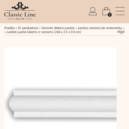
0
Pradžia
>
El. parduotuvė
>
Sieninės dekoro juostos
>
Juostos sienoms be ornamentų
>
Atgal
>
Lanksti juosta luboms ir sienoms (244 x 2.5 x 0.9 cm)