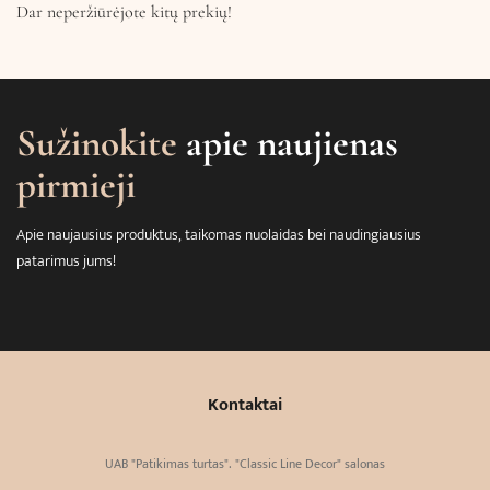
Dar neperžiūrėjote kitų prekių!
Sužinokite
apie naujienas
pirmieji
Apie naujausius produktus, taikomas nuolaidas bei naudingiausius
patarimus jums!
Kontaktai
UAB "Patikimas turtas". "Classic Line Decor" salonas