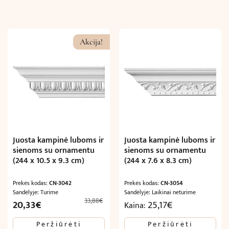
Akcija!
Juosta kampinė luboms ir
Juosta kampinė luboms ir
sienoms su ornamentu
sienoms su ornamentu
(244 x 10.5 x 9.3 cm)
(244 x 7.6 x 8.3 cm)
Prekės kodas:
CN-3042
Prekės kodas:
CN-3054
Sandėlyje: Turime
Sandėlyje: Laikinai neturime
33,88
€
Original
Current
20,33
€
25,17
€
Kaina:
price
price
Peržiūrėti
Peržiūrėti
was:
is: