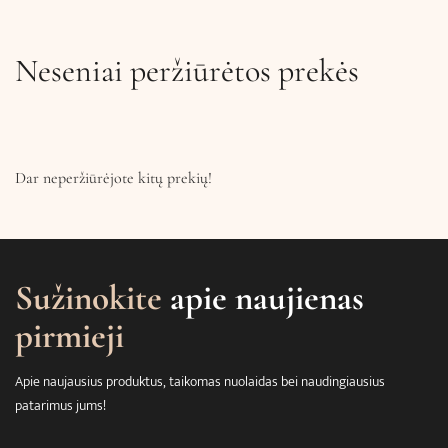
Neseniai peržiūrėtos prekės
Dar neperžiūrėjote kitų prekių!
Sužinokite
apie naujienas
pirmieji
Apie naujausius produktus, taikomas nuolaidas bei naudingiausius
patarimus jums!