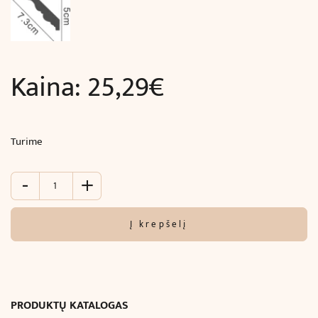
Kaina:
25,29
€
Turime
-
+
produkto
kiekis:
Lanksti
Į krepšelį
juosta
kampinė
luboms
ir
sienoms
PRODUKTŲ KATALOGAS
su