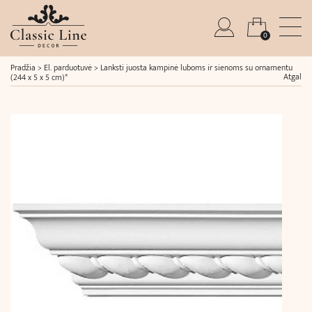
0
Pradžia
>
El. parduotuvė
>
Lanksti juosta kampinė luboms ir sienoms su ornamentu
Atgal
(244 x 5 x 5 cm)*