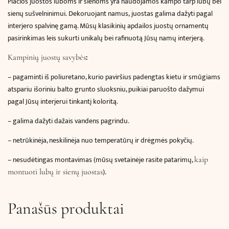
Plačios juostos luboms ir sienoms yra naudojamos kampo tarp lubų bei
sienų sušvelninimui.
Dekoruojant namus,
juostas galima dažyti pagal
interjero spalvinę gamą. Mūsų klasikinių apdailos juostų ornamentų
pasirinkimas leis sukurti unikalų bei rafinuotą Jūsų namų interjerą.
:
Kampinių juostų savybės
– pagaminti iš poliuretano, kurio paviršius padengtas kietu ir smūgiams
atspariu išoriniu balto grunto sluoksniu, puikiai paruošto dažymui
pagal Jūsų interjerui tinkantį koloritą.
– galima dažyti dažais vandens pagrindu.
– netrūkinėja, neskilinėja nuo temperatūrų ir drėgmės pokyčių.
– nesudėtingas montavimas (mūsų svetainėje rasite patarimų,
kaip
).
montuoti lubų ir sienų juostas
Panašūs produktai