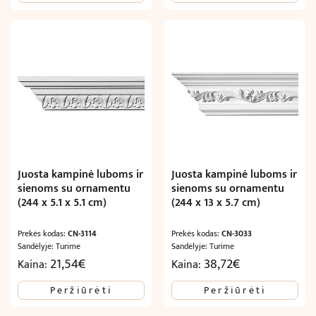
33,88€.
20,33€.
Juosta kampinė luboms ir
Juosta kampinė luboms ir
sienoms su ornamentu
sienoms su ornamentu
(244 x 5.1 x 5.1 cm)
(244 x 13 x 5.7 cm)
Prekės kodas:
CN-3114
Prekės kodas:
CN-3033
Sandėlyje: Turime
Sandėlyje: Turime
21,54
€
38,72
€
Kaina:
Kaina:
Peržiūrėti
Peržiūrėti