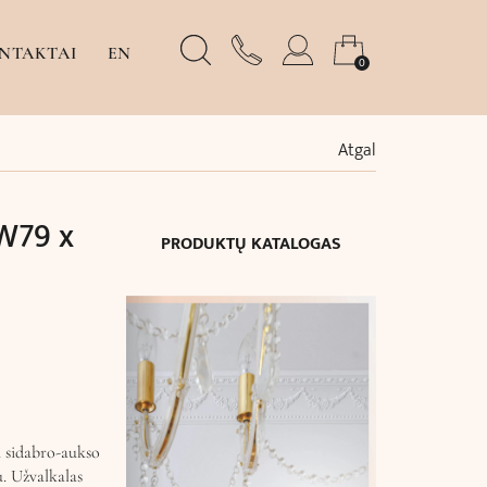
NTAKTAI
EN
0
Atgal
(W79 x
PRODUKTŲ KATALOGAS
u sidabro-aukso
u. Užvalkalas