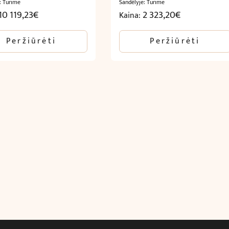
: Turime
Sandėlyje: Turime
10 119,23
€
2 323,20
€
Kaina:
Peržiūrėti
Peržiūrėti