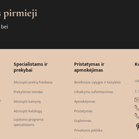
s
pirmieji
 bei
Specialistams ir
Pristatymas ir
K
prekybai
apmokėjimas
UA
Atsisiųsti prekių fotobazę
Bendrosios sąlygos ir taisyklės
T. 
Prekybiniai stendai
Užsakymo suformavimas
s
Atsisiųsti kainyną
Apmokėjimas
Atsisiųsti katalogą
Pristatymas
Lojalumo programa
Grąžinimas
specialistams
Privatumo politika