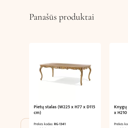
Panašūs produktai
Pietų stalas (W225 x H77 x D115
Knygų 
cm)
x H210
Prekės kodas:
RG-1341
Prekės k