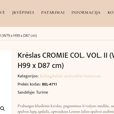
VĖ
ĮKVĖPIMUI
PATARIMAI
INFORMACIJA
KO
I (W79 x H99 x D87 cm)
Krėslas CROMIE COL. VOL. II 
H99 x D87 cm)
Kategorijos:
Baldai
,
Baldai veidrodžiai šviestuvai
Prekės kodas:
BEL-4711
Sandėlyje: Turime
Prabangus klasikinis krėslas, pagamintas iš raižyto medžio, s
spalvos lapų apdaila, aptrauktas Lotoso žalios spalvos audini