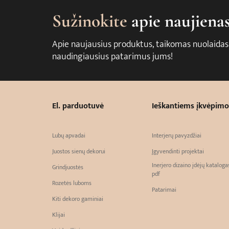
Sužinokite
apie naujiena
Apie naujausius produktus, taikomas nuolaidas
naudingiausius patarimus jums!
El. parduotuvė
Ieškantiems įkvėpimo
Lubų apvadai
Interjerų pavyzdžiai
Juostos sienų dekorui
Įgyvendinti projektai
Inerjero dizaino įdėjų kataloga
Grindjuostės
pdf
Rozetės luboms
Patarimai
Kiti dekoro gaminiai
Klijai