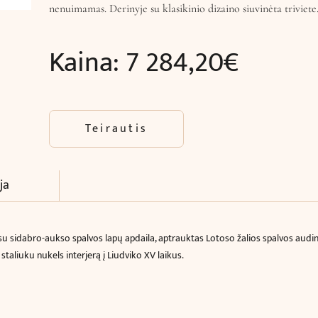
nenuimamas. Derinyje su klasikinio dizaino siuvinėta triviet
Kaina:
7 284,20
€
Teirautis
ja
 su sidabro-aukso spalvos lapų apdaila, aptrauktas Lotoso žalios spalvos audin
staliuku nukels interjerą į Liudviko XV laikus.