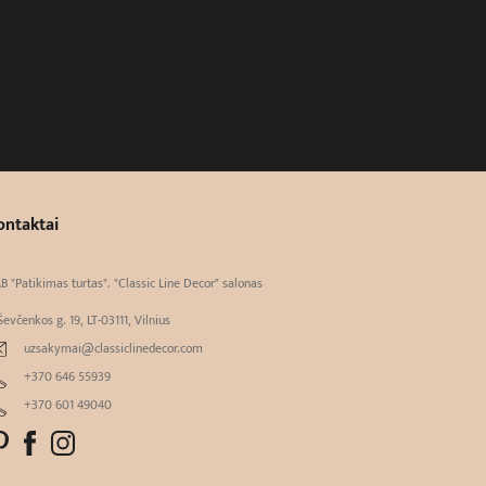
ontaktai
B "Patikimas turtas". "Classic Line Decor" salonas
Ševčenkos g. 19, LT-03111, Vilnius
uzsakymai@classiclinedecor.com
+370 646 55939
+370 601 49040