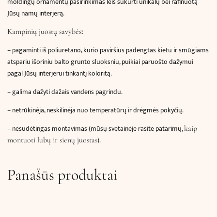
moldingų ornamentų pasirinkimas leis sukurti unikalų bei rafinuotą
Jūsų namų interjerą.
:
Kampinių juostų savybės
– pagaminti iš poliuretano, kurio paviršius padengtas kietu ir smūgiams
atspariu išoriniu balto grunto sluoksniu, puikiai paruošto dažymui
pagal Jūsų interjerui tinkantį koloritą.
– galima dažyti dažais vandens pagrindu.
– netrūkinėja, neskilinėja nuo temperatūrų ir drėgmės pokyčių.
– nesudėtingas montavimas (mūsų svetainėje rasite patarimų,
kaip
).
montuoti lubų ir sienų juostas
Panašūs produktai