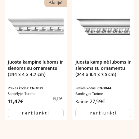
Akcija!
Juosta kampinė luboms ir
Juosta kampinė luboms ir
sienoms su ornamentu
sienoms su ornamentu
(244 x 4 x 4.7 cm)
(244 x 8.4 x 7.5 cm)
Prekės kodas:
CN-3029
Prekės kodas:
CN-3044
Sandėlyje: Turime
Sandėlyje: Turime
19,12
€
Original
Current
11,47
€
27,59
€
Kaina:
price
price
Peržiūrėti
Peržiūrėti
was:
is:
19,12€.
11,47€.