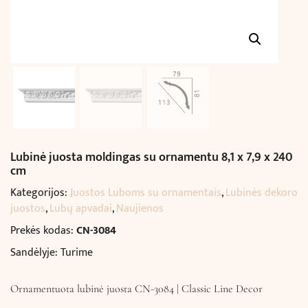
Lubinė juosta moldingas su ornamentu 8,1 x 7,9 x 240
cm
Kategorijos:
Juostos Luboms su ornamentais
,
Lubinės dekoro
juostos
,
Lubų apvadai
,
Naujienos
Prekės kodas:
CN-3084
Sandėlyje: Turime
Ornamentuota lubinė juosta CN-3084 | Classic Line Decor