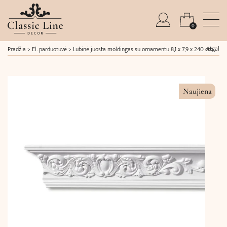
0
Atgal
Pradžia
>
El. parduotuvė
>
Lubinė juosta moldingas su ornamentu 8,1 x 7,9 x 240 cm
Naujiena