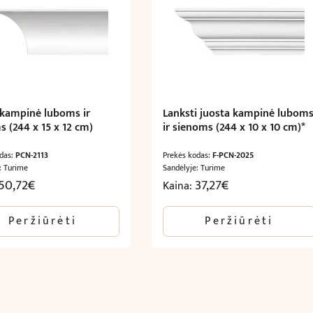
 kampinė luboms ir
Lanksti juosta kampinė lubom
s (244 x 15 x 12 cm)
ir sienoms (244 x 10 x 10 cm)*
odas:
PCN-2113
Prekės kodas:
F-PCN-2025
: Turime
Sandėlyje: Turime
50,72
€
37,27
€
Kaina:
Peržiūrėti
Peržiūrėti