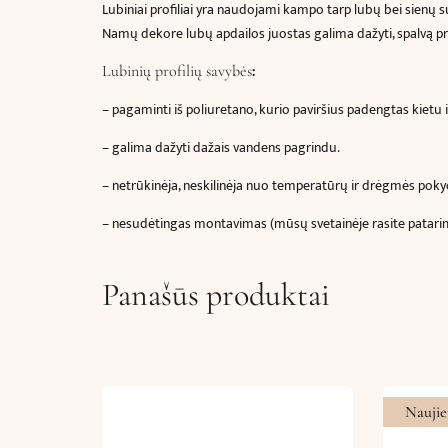
Lubiniai profiliai
yra naudojami kampo tarp lubų bei sienų sušv
Namų dekore lubų apdailos juostas galima dažyti, spalvą prit
:
Lubinių profilių savybės
– pagaminti iš poliuretano, kurio paviršius padengtas kietu 
– galima dažyti dažais vandens pagrindu.
– netrūkinėja, neskilinėja nuo temperatūrų ir drėgmės poky
– nesudėtingas montavimas (mūsų svetainėje rasite patar
Panašūs produktai
Naujie