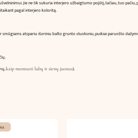
elninimui. Jie ne tik sukuria interjero užbaigtumo pojūtį, tačiau, tuo pačiu, p
7.7
aikant pagal interjero koloritą.
x
8.2
cm)
ir smūgiams atspariu išoriniu balto grunto sluoksniu, puikiai paruošto dažymui 
čių.
imų,
).
kaip montuoti lubų ir sienų juostas
na