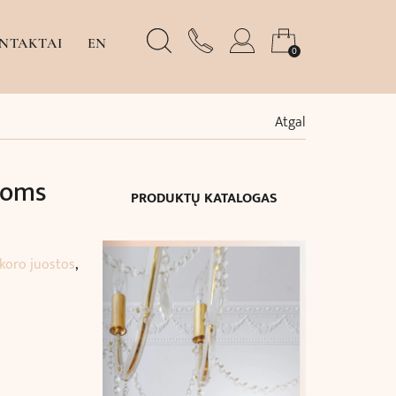
NTAKTAI
EN
0
Atgal
noms
PRODUKTŲ KATALOGAS
koro juostos
,