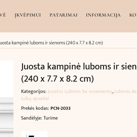
VĖ
ĮKVĖPIMUI
PATARIMAI
INFORMACIJA
KO
Juosta kampinė luboms ir sienoms (240 x 7.7 x 8.2 cm)
Juosta kampinė luboms ir sie
(240 x 7.7 x 8.2 cm)
Kategorijos:
Juostos Luboms be ornamentų
,
Lubinės de
Lubų apvadai
Prekės kodas:
PCN-2033
Sandėlyje: Turime