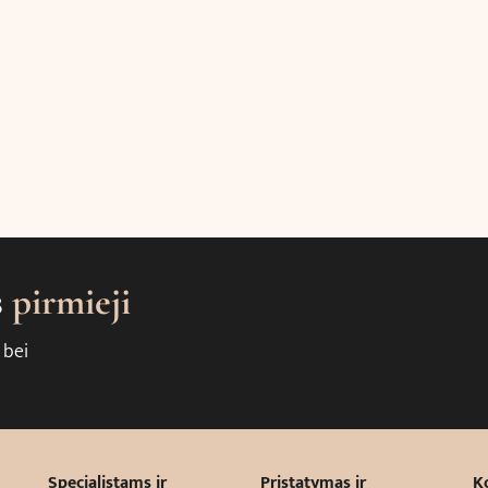
s
pirmieji
 bei
Specialistams ir
Pristatymas ir
K