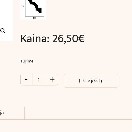
Kaina:
26,50
€
Turime
-
+
produkto
Į krepšelį
kiekis:
Juosta
kampinė
luboms
ir
ja
sienoms
(240
x