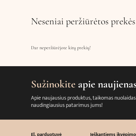
Neseniai peržiūrėtos prekės
Dar neperžiūrėjote kitų prekių!
Sužinokite
apie naujiena
Apie naujausius produktus, taikomas nuolaidas
naudingiausius patarimus jums!
El. parduotuvė
Ieškantiems įkvėpimo