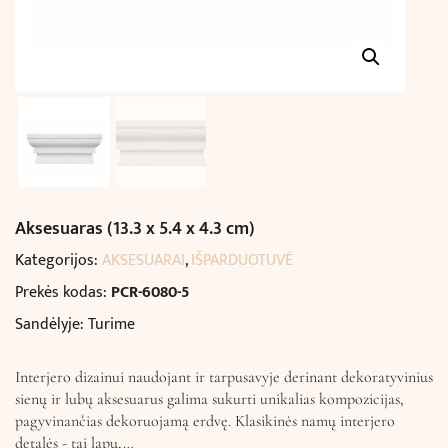
Aksesuaras (13.3 x 5.4 x 4.3 cm)
Kategorijos:
AKSESUARAI
,
IŠPARDUOTUVĖ
Prekės kodas:
PCR-6080-5
Sandėlyje: Turime
Interjero dizainui naudojant ir tarpusavyje derinant dekoratyvinius
sienų ir lubų aksesuarus galima sukurti unikalias kompozicijas,
pagyvinančias dekoruojamą erdvę. Klasikinės namų interjero
detalės - tai lapų,…