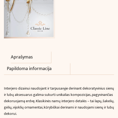
Aprašymas
Papildoma informacija
Interjero dizainui naudojant ir tarpusavyje derinant dekoratyvinius sienų
ir lubų aksesuarus galima sukurti unikalias kompozicijas, pagyvinančias
dekoruojamą erdvę. Klasikinės namų interjero detalės – tai lapų, šakelių,
gėlių, vijoklių ornamentai, kūrybiškai derinami ir naudojami sienų ir lubų
dekorui.