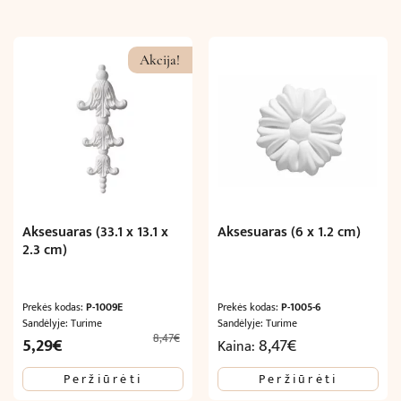
Akcija!
Aksesuaras (33.1 x 13.1 x
Aksesuaras (6 x 1.2 cm)
2.3 cm)
Prekės kodas:
P-1009E
Prekės kodas:
P-1005-6
Sandėlyje: Turime
Sandėlyje: Turime
8,47
€
Original
Current
5,29
€
8,47
€
Kaina:
price
price
Peržiūrėti
Peržiūrėti
was:
is: