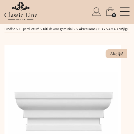
0
Atgal
Pradžia
>
El. parduotuvė
>
Kiti dekoro gaminiai
> >
Aksesuaras (13.3 x 5.4 x 4.3 cm)
Akcija!