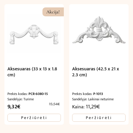
8,47€.
5,29€.
Akcija!
Aksesuaras (33 x 13 x 1.8
Aksesuaras (42.5 x 21 x
cm)
2.3 cm)
Prekės kodas:
PCR-6080-15
Prekės kodas:
P-1013
Sandėlyje: Turime
Sandėlyje: Laikinai neturime
15,54
€
Original
Current
9,32
€
11,29
€
Kaina:
price
price
Peržiūrėti
Peržiūrėti
was:
is:
15,54€.
9,32€.