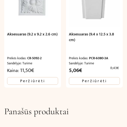
Aksesuaras (9.2 x 9.2 x 2.6 cm)
Aksesuaras (9.4 x 12.5 x 3.8
cm)
Prekės kodas:
CR-5092-2
Prekės kodas:
PCR-6080-3A
Sandėlyje: Turime
Sandėlyje: Turime
8,43
€
Original
Current
11,50
€
5,06
€
Kaina:
price
price
Peržiūrėti
Peržiūrėti
was:
is:
8,43€.
5,06€.
Panašūs produktai