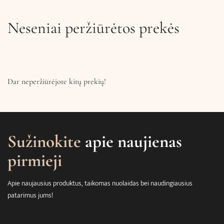
Neseniai peržiūrėtos prekės
Dar neperžiūrėjote kitų prekių!
Sužinokite
apie naujienas
pirmieji
Apie naujausius produktus, taikomas nuolaidas bei naudingiausius
patarimus jums!